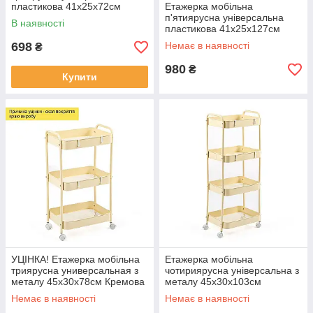
пластикова 41х25х72см
Етажерка мобільна
Слонова кістка SW-00002435
п'ятиярусна універсальна
В наявності
пластикова 41х25х127см
Чорна SW-00002109
698
Немає в наявності
₴
980
₴
Купити
УЦІНКА! Етажерка мобільна
Етажерка мобільна
триярусна универсальная з
чотириярусна універсальна з
металу 45х30х78см Кремова
металу 45х30х103см
SW-00002113
Кремова SW-00002114
Немає в наявності
Немає в наявності