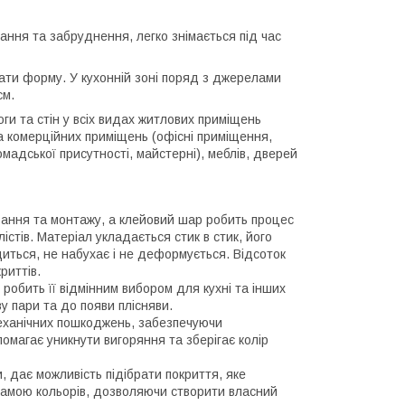
хання та забруднення, легко знімається під час
ати форму. У кухонній зоні поряд з джерелами
см.
ги та стін у всіх видах житлових приміщень
 та комерційних приміщень (офісні приміщення,
мадської присутності, майстерні), меблів, дверей
вання та монтажу, а клейовий шар робить процес
стів. Матеріал укладається стик в стик, його
иться, не набухає і не деформується. Відсоток
риттів.
о робить її відмінним вибором для кухні та інших
у пари та до появи плісняви.
 механічних пошкоджень, забезпечуючи
омагає уникнути вигоряння та зберігає колір
, дає можливість підібрати покриття, яке
 гамою кольорів, дозволяючи створити власний