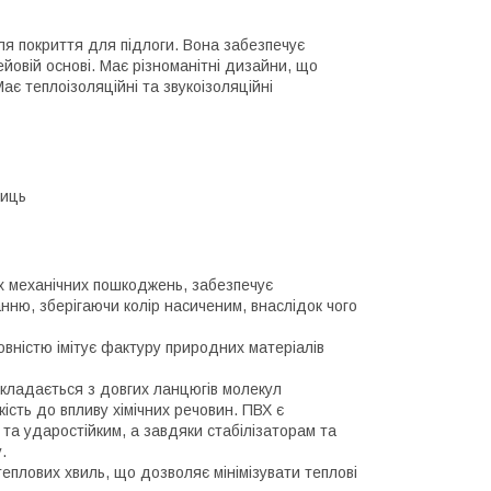
для покриття для підлоги. Вона забезпечує
лейовій основі. Має різноманітні дизайни, що
Має теплоізоляційні та звукоізоляційні
ниць
х механічних пошкоджень, забезпечує
анню, зберігаючи колір насиченим, внаслідок чого
овністю імітує фактуру природних матеріалів
 складається з довгих ланцюгів молекул
кість до впливу хімічних речовин. ПВХ є
та ударостійким, а завдяки стабілізаторам та
.
еплових хвиль, що дозволяє мінімізувати теплові