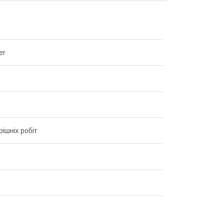
er
рішніх робіт