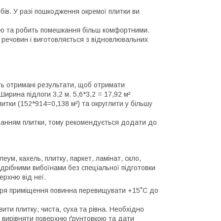
обів. У разі пошкодження окремої плитки ви
цію та робить помешкання більш комфортними.
их речовин і виготовляється з відновлювальних
ть отримані результати, щоб отримати
ирина підлоги 3,2 м. 5,6*3,2 = 17,92 м²
итки (152*914=0,138 м²) та округлити у більшу
зуванням плитки, тому рекомендується додати до
еум, кахель, плитку, паркет, ламінат, скло,
 дрібними вибоїнами без спеціальної підготовки
ерхню від неї.
ітря приміщення повинна перевищувати +15˚С до
ити плитку, чиста, суха та рівна. Необхідно
і вирівняти поверхню ґрунтовкою та дати