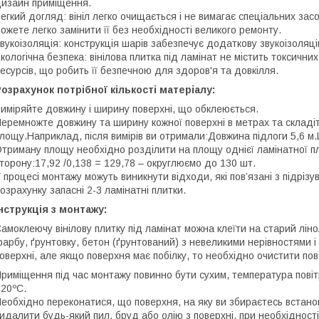
изайн приміщення.
егкий догляд: вініл легко очищається і не вимагає спеціальних зас
ожете легко замінити її без необхідності великого ремонту.
вукоізоляція: конструкція шарів забезпечує додаткову звукоізоля
кологічна безпека: вінілова плитка під ламінат не містить токсичн
есурсів, що робить її безпечною для здоров'я та довкілля.
озрахунок потрібної кількості матеріалу:
иміряйте довжину і ширину поверхні, що обклеюється.
еремножте довжину та ширину кожної поверхні в метрах та складі
лощу.Наприклад, після вимірів ви отримали:Довжина підлоги 5,6 м.Ш
триману площу необхідно розділити на площу однієї ламінатної пл
торону:17,92 /0,138 = 129,78 – округлюємо до 130 шт.
 процесі монтажу можуть виникнути відходи, які пов’язані з підрі
озрахунку запасні 2-3 ламінатні плитки.
нструкція з монтажу:
амоклеючу вінілову плитку під ламінат можна клеїти на старий лінол
арбу, ґрунтовку, бетон (ґрунтований) з невеликими нерівностями і
оверхні, але якщо поверхня має побілку, то необхідно очистити пов
риміщення під час монтажу повинно бути сухим, температура пов
20ºС.
еобхідно переконатися, що поверхня, на яку ви збираєтесь встанов
идалити будь-який пил, бруд або олію з поверхні, при необхідност