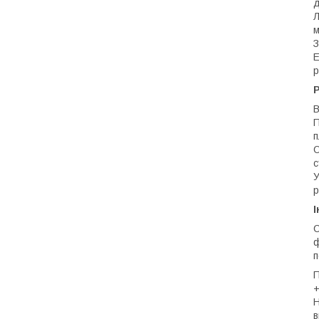
д
Л
м
З
Е
р
Р
В
П
п
О
с
У
р
І
С
ф
п
П
+
Н
в