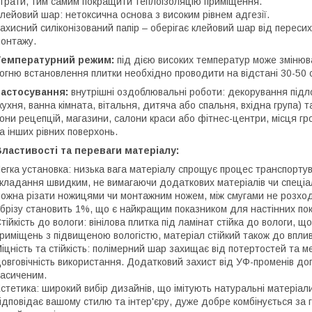
трати, тим самим покращити теплоізоляцію приміщення.
лейовий шар: нетоксична основа з високим рівнем адгезії.
ахисний силіконізований папір – оберігає клейовий шар від переси
онтажу.
Температурний режим:
під дією високих температур може змінюв
огню встановлення плитки необхідно проводити на відстані 30-50 
Застосування:
внутрішні оздоблювальні роботи: декорування підло
кухня, ванна кімната, вітальня, дитяча або спальня, вхідна група)
они рецепцій, магазини, салони краси або фітнес-центри, місця гро
а інших рівних поверхонь.
ластивості та переваги матеріалу:
егка установка: низька вага матеріалу спрощує процес транспорту
кладання швидким, не вимагаючи додаткових матеріалів чи спеціалі
ожна різати ножицями чи монтажним ножем, між смугами не розход
брізу становить 1%, що є найкращим показником для настінних пок
тійкість до вологи: вінілова плитка під ламінат стійка до вологи, щ
риміщень з підвищеною вологістю, матеріал стійкий також до вплив
іцність та стійкість: полімерний шар захищає від потертостей та
овговічність використання. Додатковий захист від УФ-променів доп
асиченим.
стетика: широкий вибір дизайнів, що імітують натуральні матеріали
ідповідає вашому стилю та інтер'єру, дуже добре комбінується за