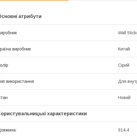
Основні атрибути
иробник
Wall Stick
раїна виробник
Китай
олір
Сірий
ип використання
Для внут
Стан
Новий
Користувальницькі характеристики
овжина:
914,4