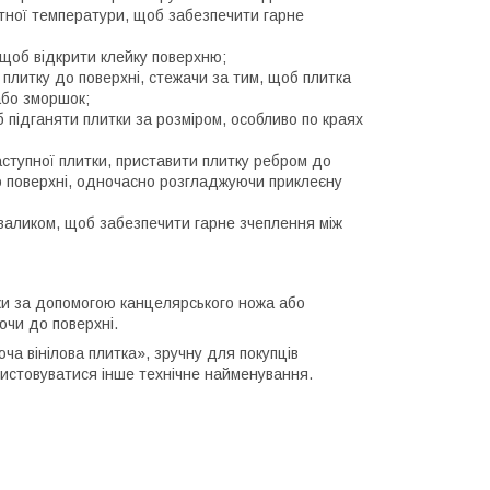
атної температури, щоб забезпечити гарне
 щоб відкрити клейку поверхню;
 плитку до поверхні, стежачи за тим, щоб плитка
або зморшок;
 підганяти плитки за розміром, особливо по краях
аступної плитки, приставити плитку ребром до
о поверхні, одночасно розгладжуючи приклеєну
валиком, щоб забезпечити гарне зчеплення між
ки за допомогою канцелярського ножа або
ючи до поверхні.
а вінілова плитка», зручну для покупців
ристовуватися інше технічне найменування.