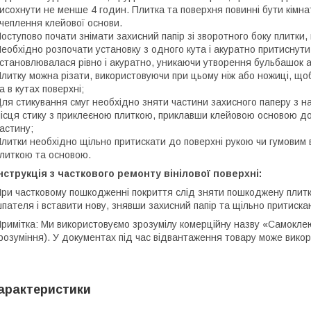
исохнути не менше 4 годин. Плитка та поверхня повинні бути кімн
чеплення клейової основи.
оступово почати знімати захисний папір зі зворотного боку плитки,
еобхідно розпочати установку з одного кута і акуратно притиснути
становлювалася рівно і акуратно, уникаючи утворення бульбашок 
литку можна різати, використовуючи при цьому ніж або ножиці, щоб
а в кутах поверхні;
ля стикування смуг необхідно зняти частини захисного паперу з н
ісця стику з приклеєною плиткою, приклавши клейовою основою д
астину;
литки необхідно щільно притискати до поверхні рукою чи гумовим 
литкою та основою.
нструкція з часткового ремонту вінілової поверхні:
ри частковому пошкодженні покриття слід зняти пошкоджену плит
пателя і вставити нову, знявши захисний папір та щільно притиска
римітка: Ми використовуємо зрозумілу комерційну назву «Самоклеюч
розуміння). У документах під час відвантаження товару може вико
арактеристики