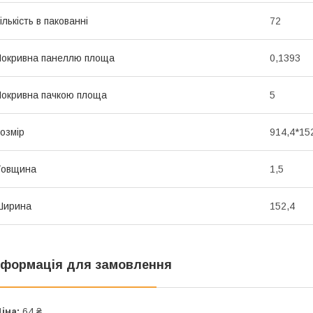
ількість в пакованні
72
окривна панеллю площа
0,1393
окривна пачкою площа
5
озмір
914,4*15
Товщина
1,5
Ширина
152,4
нформація для замовлення
іна:
64 ₴