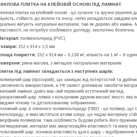
ВІНІЛОВА ПЛИТКА НА КЛЕЙОВІЙ ОСНОВІ ПІД ЛАМІНАТ
інілова плитка на клейовій основі - це сучасне та зручне рішення 
іцність, стійкість до вологи та зносу, легко укладається завдяки к
деально імітують натуральні матеріали, такі як дерево або камінь. 
ластивості, не потребує особливого догляду, екологічно безпечна.
Матеріал:
полівінілхлорид (PVC)
Розміри:
152 х 914 х 1,5 мм
Площа покриття:
152 х 914 мм – 0,138 м², кількість на 1 м² – 8 оди
Поверхня:
рівна матова, з імітацією натуральних матеріалів
литка під ламінат складається з наступних шарів:
олімерний шар (прозорий), що захищає від потертостей та дрібни
овговічність використання, а УФ захист допомагає запобігти вигор
ініловий ламінат довго має свій первісний естетичний вигляд.
екоративний шар: плівка з кольоровим друком високої якості, яка п
авдяки чіткому та деталізованому зображенню.
сновний шар зі спіненого полівінілхлориду (ПВХ) - це полімер, що
інілхлориду, в яких містяться атоми хлору, це надає матеріалу стій
морфним полімером, така особливість будови робить його пружним 
ом'якшувачам, матеріал має амортизаційні властивості та малу вагу
ольгований шар: основна властивість цього шару – відображення т