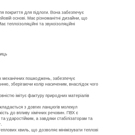
для покриття для підлоги. Вона забезпечує
лейовій основі. Має різноманітні дизайни, що
Має теплоізоляційні та звукоізоляційні
ниць
х механічних пошкоджень, забезпечує
анню, зберігаючи колір насиченим, внаслідок чого
овністю імітує фактуру природних матеріалів
 складається з довгих ланцюгів молекул
кість до впливу хімічних речовин. ПВХ є
та ударостійким, а завдяки стабілізаторам та
.
еплових хвиль, що дозволяє мінімізувати теплові