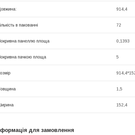
овжина:
914,4
ількість в пакованні
72
окривна панеллю площа
0,1393
окривна пачкою площа
5
озмір
914,4*15
Товщина
1,5
Ширина
152,4
нформація для замовлення