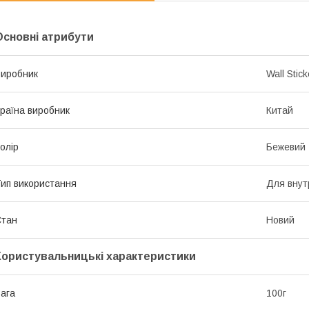
Основні атрибути
иробник
Wall Stick
раїна виробник
Китай
олір
Бежевий
ип використання
Для внут
Стан
Новий
Користувальницькі характеристики
ага
100г