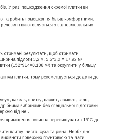
обів. У разі пошкодження окремої плитки ви
цію та робить помешкання більш комфортними.
их речовин і виготовляється з відновлювальних
ть отримані результати, щоб отримати
ирина підлоги 3,2 м. 5,6*3,2 = 17,92 м²
итки (152*914=0,138 м²) та округлити у більшу
зуванням плитки, тому рекомендується додати до
еум, кахель, плитку, паркет, ламінат, скло,
 дрібними вибоїнами без спеціальної підготовки
ерхню від неї.
ітря приміщення повинна перевищувати +15˚С до
ити плитку, чиста, суха та рівна. Необхідно
і вирівняти поверхню ґрунтовкою та дати