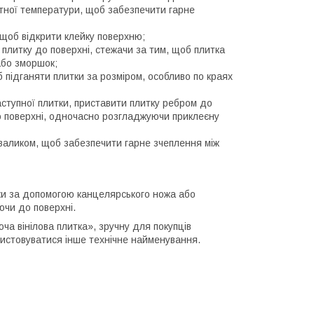
атної температури, щоб забезпечити гарне
 щоб відкрити клейку поверхню;
 плитку до поверхні, стежачи за тим, щоб плитка
або зморшок;
 підганяти плитки за розміром, особливо по краях
аступної плитки, приставити плитку ребром до
о поверхні, одночасно розгладжуючи приклеєну
валиком, щоб забезпечити гарне зчеплення між
ки за допомогою канцелярського ножа або
ючи до поверхні.
а вінілова плитка», зручну для покупців
ристовуватися інше технічне найменування.