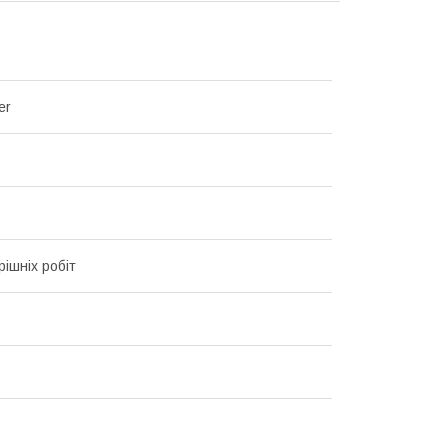
er
рішніх робіт