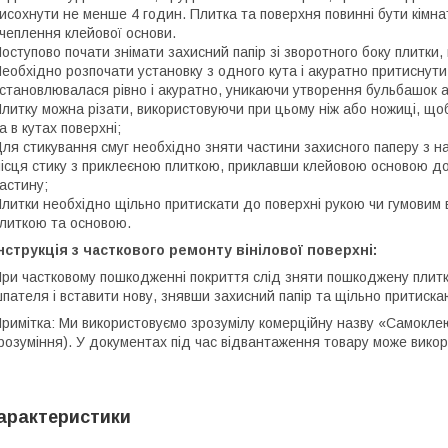
исохнути не менше 4 годин. Плитка та поверхня повинні бути кімн
чеплення клейової основи.
оступово почати знімати захисний папір зі зворотного боку плитки,
еобхідно розпочати установку з одного кута і акуратно притиснути
становлювалася рівно і акуратно, уникаючи утворення бульбашок 
литку можна різати, використовуючи при цьому ніж або ножиці, щоб
а в кутах поверхні;
ля стикування смуг необхідно зняти частини захисного паперу з н
ісця стику з приклеєною плиткою, приклавши клейовою основою д
астину;
литки необхідно щільно притискати до поверхні рукою чи гумовим 
литкою та основою.
нструкція з часткового ремонту вінілової поверхні:
ри частковому пошкодженні покриття слід зняти пошкоджену плит
пателя і вставити нову, знявши захисний папір та щільно притиска
римітка: Ми використовуємо зрозумілу комерційну назву «Самоклеюч
розуміння). У документах під час відвантаження товару може вико
арактеристики