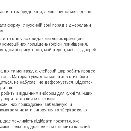
хання та забруднення, легко знімається під час
ати форму. У кухонній зоні поряд з джерелами
см.
ги та стін у всіх видах житлових приміщень
 та комерційних приміщень (офісні приміщення,
мадської присутності, майстерні), меблів, дверей
вання та монтажу, а клейовий шар робить процес
стів. Матеріал укладається стик в стик, його
иться, не набухає і не деформується. Відсоток
риттів.
о робить її відмінним вибором для кухні та інших
у пари та до появи плісняви.
 механічних пошкоджень, забезпечуючи
омагає уникнути вигоряння та зберігає колір
, дає можливість підібрати покриття, яке
 гамою кольорів, дозволяючи створити власний