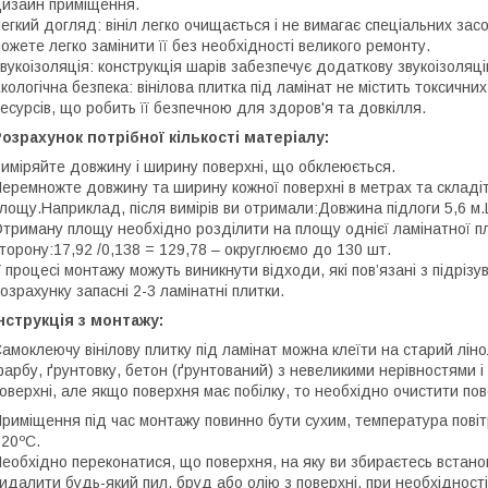
изайн приміщення.
егкий догляд: вініл легко очищається і не вимагає спеціальних зас
ожете легко замінити її без необхідності великого ремонту.
вукоізоляція: конструкція шарів забезпечує додаткову звукоізоля
кологічна безпека: вінілова плитка під ламінат не містить токсичн
есурсів, що робить її безпечною для здоров'я та довкілля.
озрахунок потрібної кількості матеріалу:
иміряйте довжину і ширину поверхні, що обклеюється.
еремножте довжину та ширину кожної поверхні в метрах та складі
лощу.Наприклад, після вимірів ви отримали:Довжина підлоги 5,6 м.Ш
триману площу необхідно розділити на площу однієї ламінатної пл
торону:17,92 /0,138 = 129,78 – округлюємо до 130 шт.
 процесі монтажу можуть виникнути відходи, які пов’язані з підрі
озрахунку запасні 2-3 ламінатні плитки.
нструкція з монтажу:
амоклеючу вінілову плитку під ламінат можна клеїти на старий лінол
арбу, ґрунтовку, бетон (ґрунтований) з невеликими нерівностями і
оверхні, але якщо поверхня має побілку, то необхідно очистити пов
риміщення під час монтажу повинно бути сухим, температура пов
20ºС.
еобхідно переконатися, що поверхня, на яку ви збираєтесь встанов
идалити будь-який пил, бруд або олію з поверхні, при необхідност