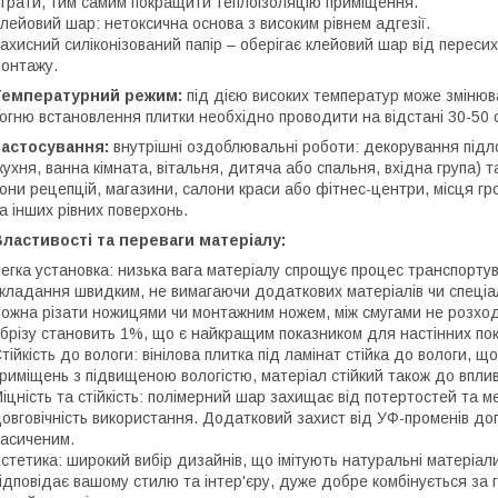
трати, тим самим покращити теплоізоляцію приміщення.
лейовий шар: нетоксична основа з високим рівнем адгезії.
ахисний силіконізований папір – оберігає клейовий шар від переси
онтажу.
Температурний режим:
під дією високих температур може змінюв
огню встановлення плитки необхідно проводити на відстані 30-50 
Застосування:
внутрішні оздоблювальні роботи: декорування підло
кухня, ванна кімната, вітальня, дитяча або спальня, вхідна група)
они рецепцій, магазини, салони краси або фітнес-центри, місця гро
а інших рівних поверхонь.
ластивості та переваги матеріалу:
егка установка: низька вага матеріалу спрощує процес транспорту
кладання швидким, не вимагаючи додаткових матеріалів чи спеціалі
ожна різати ножицями чи монтажним ножем, між смугами не розход
брізу становить 1%, що є найкращим показником для настінних пок
тійкість до вологи: вінілова плитка під ламінат стійка до вологи, щ
риміщень з підвищеною вологістю, матеріал стійкий також до вплив
іцність та стійкість: полімерний шар захищає від потертостей та
овговічність використання. Додатковий захист від УФ-променів доп
асиченим.
стетика: широкий вибір дизайнів, що імітують натуральні матеріали
ідповідає вашому стилю та інтер'єру, дуже добре комбінується за