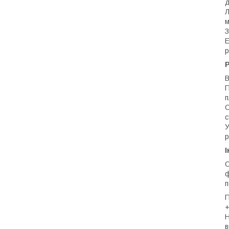
д
Л
м
З
Е
р
Р
В
П
п
О
с
У
р
І
С
ф
п
П
+
Н
в