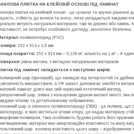
ВІНІЛОВА ПЛИТКА НА КЛЕЙОВІЙ ОСНОВІ ПІД ЛАМІНАТ
інілова плитка на клейовій основі - це сучасне та зручне рішення 
іцність, стійкість до вологи та зносу, легко укладається завдяки к
деально імітують натуральні матеріали, такі як дерево або камінь. 
ластивості, не потребує особливого догляду, екологічно безпечна.
Матеріал:
полівінілхлорид (PVC)
Розміри:
152 х 914 х 1,5 мм
Площа покриття:
152 х 914 мм – 0,138 м², кількість на 1 м² – 8 оди
Поверхня:
рівна матова, з імітацією натуральних матеріалів
литка під ламінат складається з наступних шарів:
олімерний шар (прозорий), що захищає від потертостей та дрібни
овговічність використання, а УФ захист допомагає запобігти вигор
ініловий ламінат довго має свій первісний естетичний вигляд.
екоративний шар: плівка з кольоровим друком високої якості, яка п
авдяки чіткому та деталізованому зображенню.
сновний шар зі спіненого полівінілхлориду (ПВХ) - це полімер, що
інілхлориду, в яких містяться атоми хлору, це надає матеріалу стій
морфним полімером, така особливість будови робить його пружним 
ом'якшувачам, матеріал має амортизаційні властивості та малу вагу
ольгований шар: основна властивість цього шару – відображення т