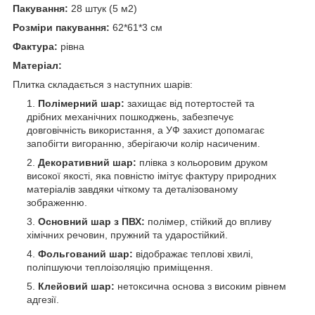
Пакування:
28 штук (5 м
2
)
Розміри пакування:
62*61*3 см
Фактура:
рівна
Матеріал:
Плитка складається з наступних шарів:
Полімерний шар:
захищає від потертостей та
дрібних механічних пошкоджень, забезпечує
довговічність використання, а УФ захист допомагає
запобігти вигоранню, зберігаючи колір насиченим.
Декоративний шар:
плівка з кольоровим друком
високої якості, яка повністю імітує фактуру природних
матеріалів завдяки чіткому та деталізованому
зображенню.
Основний шар з ПВХ:
полімер, стійкий до впливу
хімічних речовин, пружний та ударостійкий.
Фольгований шар:
відображає теплові хвилі,
поліпшуючи теплоізоляцію приміщення.
Клейовий шар:
нетоксична основа з високим рівнем
адгезії.