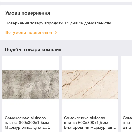
Умови повернення
Повернення товару впродовж 14 днів за домовленістю
Всі умови повернення
Подібні товари компанії
Самоклеюча вінілова
Самоклеюча вінілова
Само
плитка 600х300х1,5мм
плитка 600х300х1,5мм
плит
Мармур онікс, ціна за 1
Благородний мармур, ціна
ціна
шт. (СВП-100) Глянець
за 1 шт. (СВП-101)
Гля