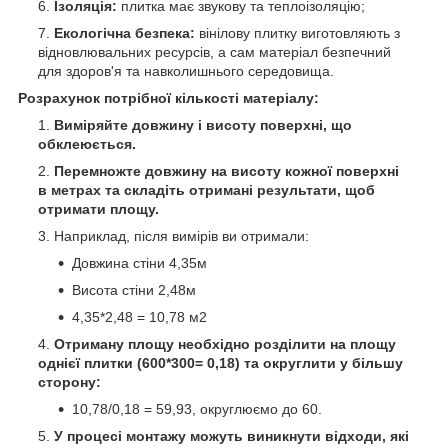
Ізоляція:
плитка має звукову та теплоізоляцію;
Екологічна безпека:
вінілову плитку виготовляють з
відновлювальних ресурсів, а сам матеріал безпечний
для здоров'я та навколишнього середовища.
Розрахунок потрібної кількості матеріалу:
Виміряйте довжину і висоту поверхні, що
обклеюється.
Перемножте довжину на висоту кожної поверхні
в метрах та складіть отримані результати, щоб
отримати площу.
Наприклад, після вимірів ви отримали:
Довжина стіни 4,35м
Висота стіни 2,48м
4,35*2,48 = 10,78 м
2
Отриману площу необхідно розділити на площу
однієї плитки (600*300= 0,18) та округлити у більшу
сторону:
10,78/0,18 = 59,93, округлюємо до 60.
У процесі монтажу можуть виникнути відходи, які