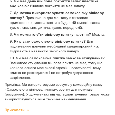
Чи має дана вінілове покриття запах пластика
або клею?
Вінілове покриття не має запаху.
Де можна використовувати самоклеючу вінілову
плитку?
Призначена для монтажу в житлових
приміщеннях, можна клеїти в будь-якій кімнаті: ванна,
туалет, спальня, дитяча, кухня, передпокій.
Чи можна клеїти вінілову плитку на стіни?
Можна.
Як різати самоклеючу вінілову плитку?
Для
підрізування довжини необхідний канцелярський ніж.
Підрізають з наявністю захисного паперу.
Чи має самоклеюча плитка замкове стикування?
Замкового стикування вінілова плитка не має, тому що
клейова основа має високі адгезійні властивості, тому
плитка не розходитися і не потребує додаткового
закріплення.
Примітка: Ми використовуємо зрозумілу комерційну назву
«Самоклеюча вінілова плитка», зручну для покупців
(розуміння). У документах під час відвантаження товару може
використовуватися інше технічне найменування.
Приховати