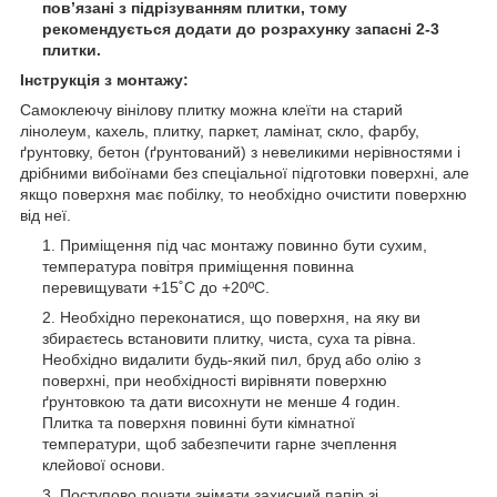
пов’язані з підрізуванням плитки, тому
рекомендується додати до розрахунку запасні 2-3
плитки.
Інструкція з монтажу:
Самоклеючу вінілову плитку можна клеїти на старий
лінолеум, кахель, плитку, паркет, ламінат, скло, фарбу,
ґрунтовку, бетон (ґрунтований) з невеликими нерівностями і
дрібними вибоїнами без спеціальної підготовки поверхні, але
якщо поверхня має побілку, то необхідно очистити поверхню
від неї.
Приміщення під час монтажу повинно бути сухим,
температура повітря приміщення повинна
перевищувати +15˚С до +20ºС.
Необхідно переконатися, що поверхня, на яку ви
збираєтесь встановити плитку, чиста, суха та рівна.
Необхідно видалити будь-який пил, бруд або олію з
поверхні, при необхідності вирівняти поверхню
ґрунтовкою та дати висохнути не менше 4 годин.
Плитка та поверхня повинні бути кімнатної
температури, щоб забезпечити гарне зчеплення
клейової основи.
Поступово почати знімати захисний папір зі