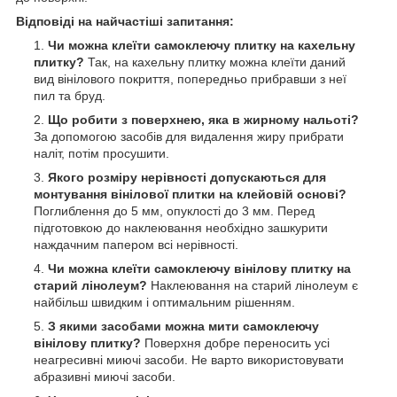
Відповіді на найчастіші запитання:
Чи можна клеїти самоклеючу плитку на кахельну
плитку?
Так, на кахельну плитку можна клеїти даний
вид вінілового покриття, попередньо прибравши з неї
пил та бруд.
Що робити з поверхнею, яка в жирному нальоті?
За допомогою засобів для видалення жиру прибрати
наліт, потім просушити.
Якого розміру нерівності допускаються для
монтування вінілової плитки на клейовій основі?
Поглиблення до 5 мм, опуклості до 3 мм. Перед
підготовкою до наклеювання необхідно зашкурити
наждачним папером всі нерівності.
Чи можна клеїти самоклеючу вінілову плитку на
старий лінолеум?
Наклеювання на старий лінолеум є
найбільш швидким і оптимальним рішенням.
З якими засобами можна мити самоклеючу
вінілову плитку?
Поверхня добре переносить усі
неагресивні миючі засоби. Не варто використовувати
абразивні миючі засоби.