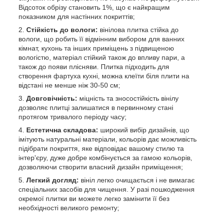
Відсоток обрізу становить 1%, що є найкращим
показником для настінних покриттів;
Стійкість до вологи:
вінілова плитка стійка до
вологи, що робить її відмінним вибором для ванних
кімнат, кухонь та інших приміщень з підвищеною
вологістю, матеріал стійкий також до впливу пари, а
також до появи плісняви. Плитка підходить для
створення фартуха кухні, можна клеїти біля плити на
відстані не менше ніж 30-50 см;
Довговічність:
міцність та зносостійкість вінілу
дозволяє плитці залишатися в первинному стані
протягом тривалого періоду часу;
Естетична складова:
широкий вибір дизайнів, що
імітують натуральні матеріали, кольорів дає можливість
підібрати покриття, яке відповідає вашому стилю та
інтер'єру, дуже добре комбінується за гамою кольорів,
дозволяючи створити власний дизайн приміщення;
Легкий догляд:
вініл легко очищається і не вимагає
спеціальних засобів для чищення. У разі пошкодження
окремої плитки ви можете легко замінити її без
необхідності великого ремонту;