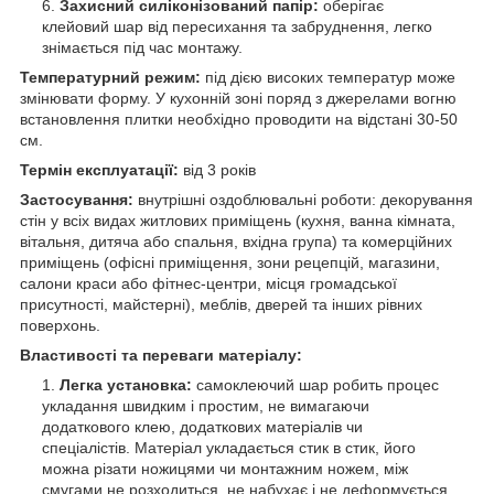
Захисний силіконізований папір:
оберігає
клейовий шар від пересихання та забруднення, легко
знімається під час монтажу.
Температурний режим:
під дією високих температур може
змінювати форму. У кухонній зоні поряд з джерелами вогню
встановлення плитки необхідно проводити на відстані 30-50
см.
Термін експлуатації:
від 3 років
Застосування:
внутрішні оздоблювальні роботи: декорування
стін у всіх видах житлових приміщень (кухня, ванна кімната,
вітальня, дитяча або спальня, вхідна група) та комерційних
приміщень (офісні приміщення, зони рецепцій, магазини,
салони краси або фітнес-центри, місця громадської
присутності, майстерні), меблів, дверей та інших рівних
поверхонь.
Властивості та переваги матеріалу:
Легка установка:
самоклеючий шар робить процес
укладання швидким і простим, не вимагаючи
додаткового клею, додаткових матеріалів чи
спеціалістів. Матеріал укладається стик в стик, його
можна різати ножицями чи монтажним ножем, між
смугами не розходиться, не набухає і не деформується.