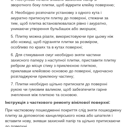
зворотного боку плитки, щоб відкрити клейку поверхню;
Необхідно розпочати установку з одного кута і
акуратно притиснути плитку до поверхні, стежачи за
тим, щоб плитка встановлювалася рівно і акуратно,
уникаючи утворення бульбашок або зморшок;
Плитку можна різати, використовуючи при цьому ніж
або ножиці, щоб підганяти плитки за розміром,
особливо по краях та в кутах поверхні;
Для стикування смуг необхідно зняти частини
захисного паперу з наступної плитки, приставити плитку
ребром до місця стику з приклеєною плиткою,
приклавши клейовою основою до поверхні, одночасно
розгладжуючи приклеєну частину;
Плитки необхідно щільно притискати до поверхні
рукою чи гумовим валиком, щоб забезпечити гарне
зчеплення між плиткою та основою.
Інструкція з часткового ремонту вінілової поверхні:
При частковому пошкодженні покриття слід зняти пошкоджену
плитку за допомогою канцелярського ножа або шпателя і
вставити нову, знявши захисний папір та щільно притискаючи
до поверхні.