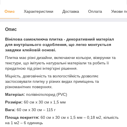
Опис
Характеристики
Доставка
Оплата
Умови п
Опис
Вінілова самоклеюча плитка - декоративний матеріал
для внутрішнього оздоблення, що легко монтується
завдяки клейовій основі.
Плитка має різні дизайни, включаючи кольори, візерунки та
текстури, що імітують натуральні матеріали та робить її
придатною під різні інтер'єрні рішення.
Міцність, довговічність та вологостійкість дозволяє
застосовувати плитку у різних видах приміщень та
різноманітних поверхнях.
Матеріал:
полівінілхлорид (PVC)
Розміри:
60 см х 30 см х 1,5 мм
Вага:
60 см х 30 см – 115 г
Площа покриття:
60 см х 30 см х 1,5 мм – 0,18 м
2
, кількість
на 1 м
2
– 6 одиниць