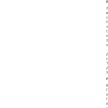
В
Л
м
с
Г
з
С
п
З
о
.
Д
с
Т
Д
З
Р
В
П
п
П
0