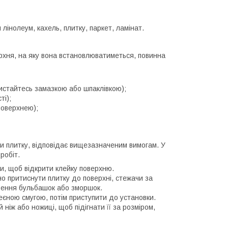
інолеум, кахель, плитку, паркет, ламінат.
ерхня, на яку вона встановлюватиметься, повинна
ристайтесь замазкою або шпаклівкою);
ті);
поверхнею);
и плитку, відповідає вищезазначеним вимогам. У
робіт.
ки, щоб відкрити клейку поверхню.
о притиснути плитку до поверхні, стежачи за
орення бульбашок або зморшок.
еєною смугою, потім приступити до установки.
ніж або ножиці, щоб підігнати її за розміром,