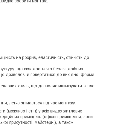
 швидко зробити монтаж.
цність на розрив, еластичність, стійкість до
руктуру, що складається з безлічі дрібних
, що дозволяє їй повертатися до вихідної форми
еплових хвиль, що дозволяє мінімізувати теплові
ня, легко знімається під час монтажу.
и (можливо і стін) у всіх видах житлових
омерційних приміщень (офісні приміщення, зони
кої присутності, майстерні), а також