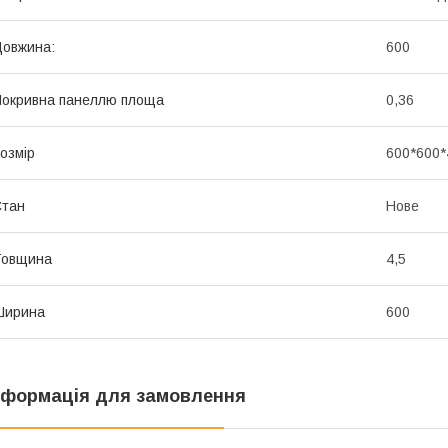
овжина:
600
окривна панеллю площа
0,36
озмір
600*600*
Стан
Нове
Товщина
4,5
Ширина
600
нформація для замовлення