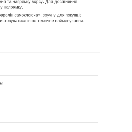
ення та напрямку ворсу. Для досягнення
у напрямку.
овролін самоклеюча», зручну для покупців
ристовуватися інше технічне найменування.
er