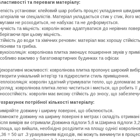
ластивості та переваги матеріалу:
егкість установки: клейовий шар робить процес укладання швидки
атеріалів чи спеціалістів. Матеріал укладається стик у стик, його
мугами не розходиться, не набухає та не деформується.
нучкість та міцність: ковролін може адаптуватися до нерівних повер
берігаючи при цьому міцність.
тійкість до води та хімічних речовин: матеріал має хорошу стійкість
лісняви та грибка.
вукоізоляція: ковролінова плитка зменшує поширення звуків у примі
собливо важливо у багатоквартирних будинках та офісах
екоративні можливості: ковролінова плитка пропонує широкий вибір
творити унікальний інтер'єр та підкреслити стиль приміщення.
еплоізоляція: ковролін здатний утримувати тепло, що допомагає з
огляд: ковролінова плитка легко чиститься і миється, що робить її
носостійкість: ковролін має високу стійкість до зносу, що забезпеч
озрахунок потрібної кількості матеріалу:
иміряйте довжину і ширину поверхні, що обклеюється.
омножте довжину на ширину поверхні в метрах і складіть отриман
ісля вимірів ви отримали:Довжина підлоги 5,6 м.Ширина підлоги 3,2 м
лоща, що вийшла, необхідно розділити на площу однієї ковролінової
,36 = 50 шт .З урахуванням відходів, які можуть виникнути в проц