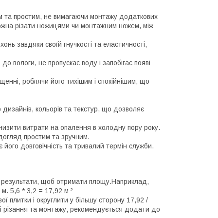
м та простим, не вимагаючи монтажу додаткових
 можна різати ножицями чи монтажним ножем, між
хонь завдяки своїй гнучкості та еластичності,
 до вологи, не пропускає воду і запобігає появі
щенні, роблячи його тихішим і спокійнішим, що
 дизайнів, кольорів та текстур, що дозволяє
низити витрати на опалення в холодну пору року.
 догляд простим та зручним.
ує його довговічність та тривалий термін служби.
і результати, щоб отримати площу.Наприклад,
. 5,6 * 3,2 = 17,92 м ²
 плитки і округлити у більшу сторону 17,92 /
есі різання та монтажу, рекомендується додати до