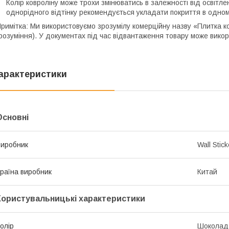
Колір ковроліну може трохи змінюватись в залежності від освітл
однорідного відтінку рекомендується укладати покриття в одном
римітка: Ми використовуємо зрозумілу комерційну назву «Плитка к
розуміння). У документах під час відвантаження товару може вико
арактеристики
Основні
иробник
Wall Stick
раїна виробник
Китай
Користувальницькі характеристики
олір
Шоколад