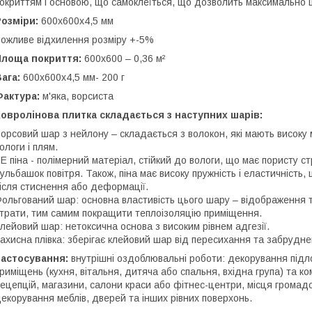
окриттям і основою, що самоклеїться, що дозволить максимально
Розміри:
600х600х4,5 мм
ожливе відхилення розміру +-5%
Площа покриття:
600х600 – 0,36 м²
Вага:
600х600х4,5 мм- 200 г
Фактура:
м'яка, ворсиста
овролінова плитка складається з наступних шарів:
орсовий шар з нейлону – складається з волокон, які мають високу мі
ологи і плям.
Е піна - полімерний матеріал, стійкий до вологи, що має пористу ст
ульбашок повітря. Також, піна має високу пружність і еластичність
ісля стиснення або деформації.
ольгований шар: основна властивість цього шару – відображення т
трати, тим самим покращити теплоізоляцію приміщення.
лейовий шар: нетоксична основа з високим рівнем адгезії.
ахисна плівка: зберігає клейовий шар від пересихання та забруднен
Застосування:
внутрішні оздоблювальні роботи: декорування підлог
риміщень (кухня, вітальня, дитяча або спальня, вхідна група) та к
ецепцій, магазини, салони краси або фітнес-центри, місця громадсь
екорування меблів, дверей та інших рівних поверхонь.