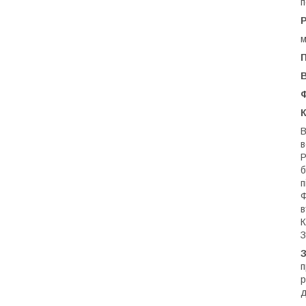
п
м
К
В
в
Р
б
п
Ф
в
К
З
п
р
д