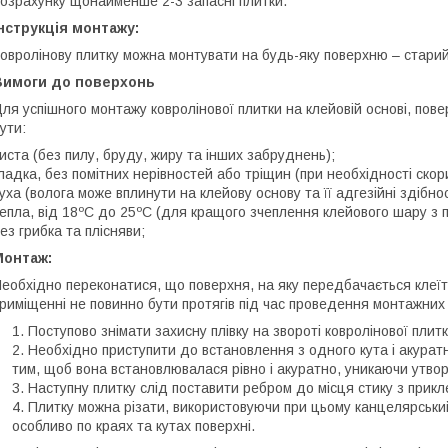
озрахунку щонайменше 2-3 запасні плитки.
нструкція монтажу:
овролінову плитку можна монтувати на будь-яку поверхню – старий л
Вимоги до поверхонь
ля успішного монтажу ковролінової плитки на клейовій основі, пов
ути:
иста (без пилу, бруду, жиру та інших забруднень);
ладка, без помітних нерівностей або тріщин (при необхідності ско
уха (волога може вплинути на клейову основу та її адгезійні здібнос
епла, від 18ºС до 25ºС (для кращого зчеплення клейового шару з 
ез грибка та плісняви;
Монтаж:
еобхідно переконатися, що поверхня, на яку передбачається клеїт
риміщенні не повинно бути протягів під час проведення монтажних 
Поступово знімати захисну плівку на звороті ковролінової плит
Необхідно приступити до встановлення з одного кута і акуратн
тим, щоб вона встановлювалася рівно і акуратно, уникаючи утв
Наступну плитку слід поставити ребром до місця стику з прикл
Плитку можна різати, використовуючи при цьому канцелярський 
особливо по краях та кутах поверхні.