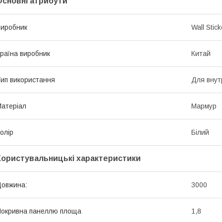
Основні атрибути
иробник
Wall Stick
раїна виробник
Китай
ип використання
Для внут
атеріал
Мармур
олір
Білий
Користувальницькі характеристики
овжина:
3000
окривна панеллю площа
1,8