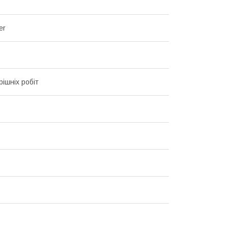
er
рішніх робіт