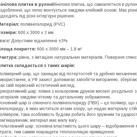
інілова плитка в рулоні
Вінілова плитка, що самоклеїться в руло
здоблення, що легко монтується завдяки клейовій основі. Має різн
ідходять під різні інтер'єрні рішення.
Матеріал:
полівінілхлорид (PVC)
Розміри:
600 х 3000 х 2 мм
вага! Допустиме відхилення ±3%
Площа покриття:
600 х 3000 мм – 1,8 м²
Фактура:
рівна, з імітацією натуральних матеріалів. Поверхня глянс
литка складається з таких шарів:
олімерний шар, що захищає від потертостей та дрібних механічни
икористання, а УФ захист допомагає запобігти вигоранню, зберігаю
ає свій первісний естетичний вигляд.
екоративний шар: плівка з кольоровим друком високої роздільної з
атеріалів завдяки чіткому та детальному зображенню.
сновний шар із спіненого полівінілхлориду (ПВХ) – це полімер, що
інілхлориду, в яких містяться атоми хлору, це надає матеріалу стій
олімером, така особливість будови робить його пружним та ударост
ом'якшувачам, матеріал має малу вагу.
ольгований шар: основна властивість цього шару – відображення т
трати, тим самим покращити теплоізоляцію приміщення.