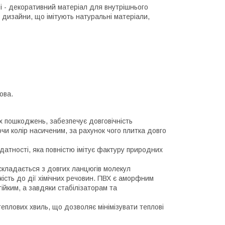
ні - декоративний матеріал для внутрішнього
і дизайни, що імітують натуральні матеріали,
ова.
х пошкоджень, забезпечує довговічність
чи колір насиченим, за рахунок чого плитка довго
датності, яка повністю імітує фактуру природних
 складається з довгих ланцюгів молекул
кість до дії хімічних речовин. ПВХ є аморфним
ійким, а завдяки стабілізаторам та
еплових хвиль, що дозволяє мінімізувати теплові