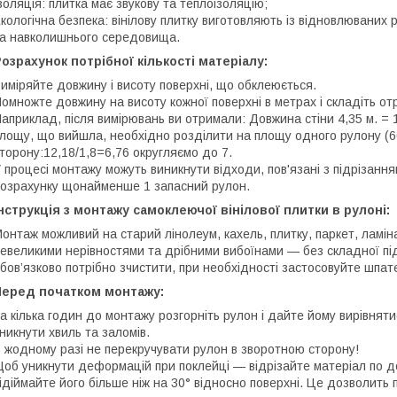
золяція: плитка має звукову та теплоізоляцію;
кологічна безпека: вінілову плитку виготовляють із відновлюваних 
а навколишнього середовища.
озрахунок потрібної кількості матеріалу:
иміряйте довжину і висоту поверхні, що обклеюється.
омножте довжину на висоту кожної поверхні в метрах і складіть о
априклад, після вимірювань ви отримали: Довжина стіни 4,35 м. = 1
лощу, що вийшла, необхідно розділити на площу одного рулону (60
торону:12,18/1,8=6,76 округляємо до 7.
 процесі монтажу можуть виникнути відходи, пов'язані з підрізан
озрахунку щонайменше 1 запасний рулон.
нструкція з монтажу самоклеючої вінілової плитки в рулоні:
онтаж можливий на старий лінолеум, кахель, плитку, паркет, ламін
евеликими нерівностями та дрібними вибоїнами — без складної підг
бов’язково потрібно зчистити, при необхідності застосовуйте шпат
Перед початком монтажу:
а кілька годин до монтажу розгорніть рулон і дайте йому вирівня
никнути хвиль та заломів.
 жодному разі не перекручувати рулон в зворотною сторону!
об уникнути деформацій при поклейці — відрізайте матеріал по до
ідіймайте його більше ніж на 30° відносно поверхні. Це дозволить п