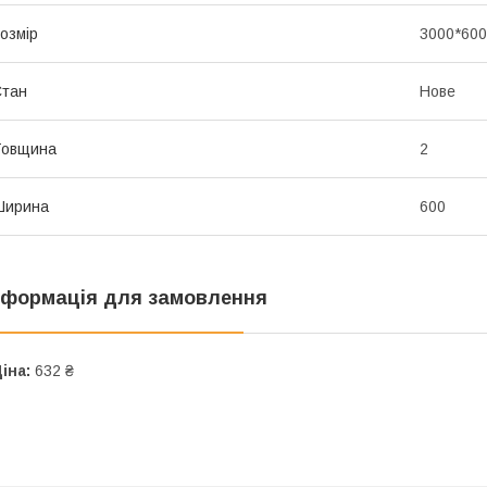
озмір
3000*600
Стан
Нове
Товщина
2
Ширина
600
нформація для замовлення
іна:
632 ₴