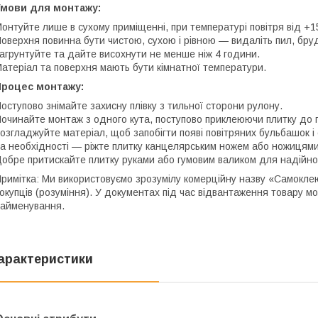
Умови для монтажу:
онтуйте лише в сухому приміщенні, при температурі повітря від +1
оверхня повинна бути чистою, сухою і рівною — видаліть пил, бр
агрунтуйте та дайте висохнути не менше ніж 4 години.
атеріал та поверхня мають бути кімнатної температури.
Процес монтажу:
оступово знімайте захисну плівку з тильної сторони рулону.
очинайте монтаж з одного кута, поступово приклеюючи плитку до п
озгладжуйте матеріал, щоб запобігти появі повітряних бульбашок і
а необхідності — ріжте плитку канцелярським ножем або ножицями
обре притискайте плитку руками або гумовим валиком для надійно
римітка: Ми використовуємо зрозумілу комерційну назву «Самоклеюч
окупців (розуміння). У документах під час відвантаження товару м
айменування.
арактеристики