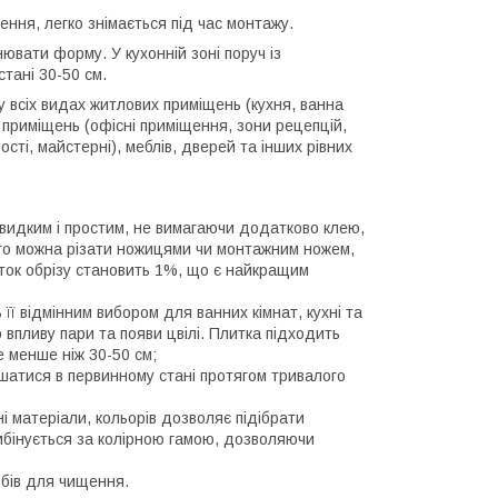
ення, легко знімається під час монтажу.
ювати форму. У кухонній зоні поруч із
тані 30-50 см.
у всіх видах житлових приміщень (кухня, ванна
х приміщень (офісні приміщення, зони рецепцій,
сті, майстерні), меблів, дверей та інших рівних
швидким і простим, не вимагаючи додатково клею,
його можна різати ножицями чи монтажним ножем,
оток обрізу становить 1%, що є найкращим
ь її відмінним вибором для ванних кімнат, кухні та
 впливу пари та появи цвілі. Плитка підходить
е менше ніж 30-50 см;
лишатися в первинному стані протягом тривалого
і матеріали, кольорів дозволяє підібрати
омбінується за колірною гамою, дозволяючи
обів для чищення.