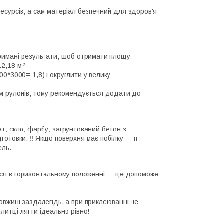
ресурсів, а сам матеріал безпечний для здоров'я
тримані результати, щоб отримати площу.
2,18 м ²
0*3000= 1,8) і округлити у велику
ням рулонів, тому рекомендується додати до
ат, скло, фарбу, загрунтований бетон з
отовки. ‼️ Якщо поверхня має побілку — її
ель.
тися в горизонтальному положенні — це допоможе
вжині заздалегідь, а при приклеюванні не
литці лягти ідеально рівно!