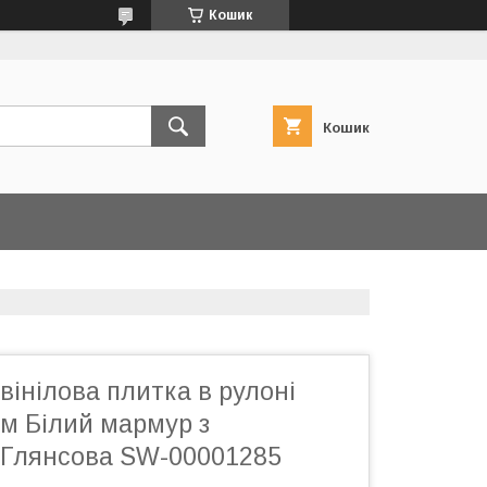
Кошик
Кошик
інілова плитка в рулоні
м Білий мармур з
Глянсова SW-00001285