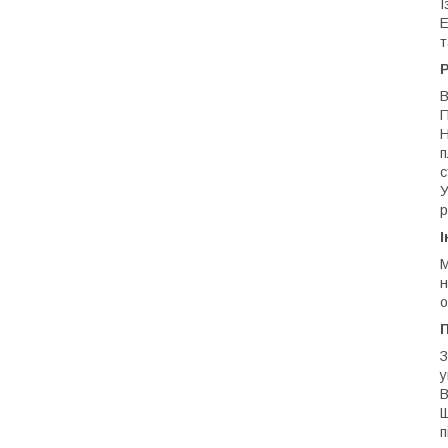
І
Е
т
Р
В
П
Н
п
с
У
р
І
М
н
о
З
у
В
Щ
п