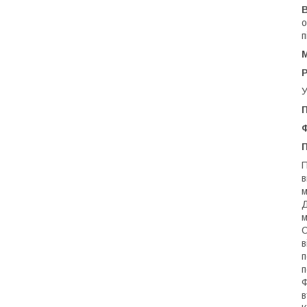
В
о
п
У
П
П
в
м
Д
м
О
в
п
п
Ф
в