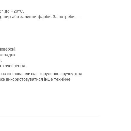
5° до +20°C.
уд, жир або залишки фарби. За потреби —
оверхні.
 складок.
.
го зчеплення.
а вінілова плитка - в рулоні», зручну для
оже використовуватися інше технічне