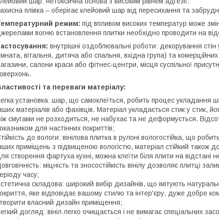
лейовий шар: нетоксична основа з високим рівнем адгезії.
ахисна плівка – оберігає клейовий шар від пересихання та забрудн
Температурний режим:
під впливом високих температур може змін
жерелами вогню встановлення плитки необхідно проводити на відс
Застосування:
внутрішні оздоблювальні роботи: декорування стін 
імната, вітальня, дитяча або спальня, вхідна група) та комерційни
агазини, салони краси або фітнес-центри, місця суспільної присутно
оверхонь.
ластивості та переваги матеріалу:
егка установка: шар, що самоклеїться, робить процес укладання 
нших матеріалів або фахівців. Матеріал укладається стик у стик, 
іж смугами не розходиться, не набухає та не деформується. Відс
оказником для настінних покриттів;
тійкість до вологи: вінілова плитка в рулоні вологостійка, що робит
нших приміщень з підвищеною вологістю, матеріал стійкий також до
ля створення фартуха кухні, можна клеїти біля плити на відстані н
овговічність: міцність та зносостійкість вінілу дозволяє плитці за
еріоду часу;
стетична складова: широкий вибір дизайнів, що імітують натуральн
окриття, яке відповідає вашому стилю та інтер'єру, дуже добре к
творити власний дизайн приміщення;
егкий догляд: вініл легко очищається і не вимагає спеціальних зас