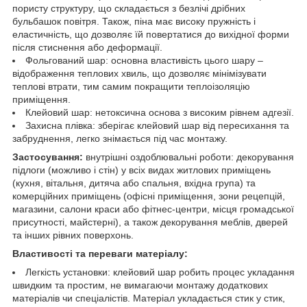
пористу структуру, що складається з безлічі дрібних
бульбашок повітря. Також, піна має високу пружність і
еластичність, що дозволяє їй повертатися до вихідної форми
після стиснення або деформації.
Фольгований шар: основна властивість цього шару –
відображення теплових хвиль, що дозволяє мінімізувати
теплові втрати, тим самим покращити теплоізоляцію
приміщення.
Клейовий шар: нетоксична основа з високим рівнем адгезії.
Захисна плівка: зберігає клейовий шар від пересихання та
забруднення, легко знімається під час монтажу.
Застосування:
внутрішні оздоблювальні роботи: декорування
підлоги (можливо і стін) у всіх видах житлових приміщень
(кухня, вітальня, дитяча або спальня, вхідна група) та
комерційних приміщень (офісні приміщення, зони рецепцій,
магазини, салони краси або фітнес-центри, місця громадської
присутності, майстерні), а також декорування меблів, дверей
та інших рівних поверхонь.
Властивості та переваги матеріалу:
Легкість установки: клейовий шар робить процес укладання
швидким та простим, не вимагаючи монтажу додаткових
матеріалів чи спеціалістів. Матеріал укладається стик у стик,