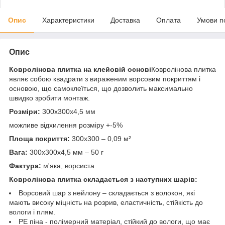
Опис
Характеристики
Доставка
Оплата
Умови п
Опис
Ковролінова плитка на клейовій основі
Ковролінова плитка
являє собою квадрати з вираженим ворсовим покриттям і
основою, що самоклеїться, що дозволить максимально
швидко зробити монтаж.
Розміри:
300х300х4,5 мм
можливе відхилення розміру +-5%
Площа покриття:
300х300 – 0,09 м²
Вага:
300х300х4,5 мм – 50 г
Фактура:
м'яка, ворсиста
Ковролінова плитка складається з наступних шарів:
Ворсовий шар з нейлону – складається з волокон, які
мають високу міцність на розрив, еластичність, стійкість до
вологи і плям.
РЕ піна - полімерний матеріал, стійкий до вологи, що має