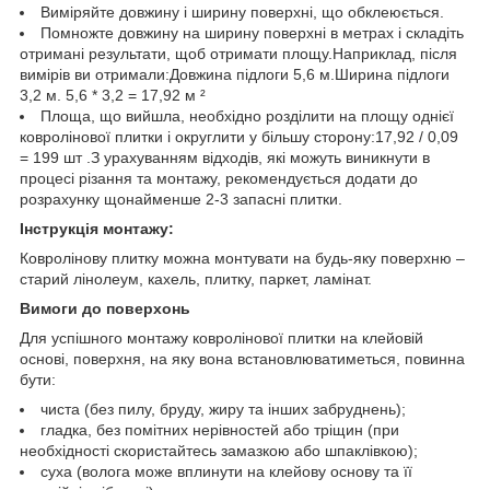
Виміряйте довжину і ширину поверхні, що обклеюється.
Помножте довжину на ширину поверхні в метрах і складіть
отримані результати, щоб отримати площу.Наприклад, після
вимірів ви отримали:Довжина підлоги 5,6 м.Ширина підлоги
3,2 м. 5,6 * 3,2 = 17,92 м ²
Площа, що вийшла, необхідно розділити на площу однієї
ковролінової плитки і округлити у більшу сторону:17,92 / 0,09
= 199 шт .З урахуванням відходів, які можуть виникнути в
процесі різання та монтажу, рекомендується додати до
розрахунку щонайменше 2-3 запасні плитки.
Інструкція монтажу:
Ковролінову плитку можна монтувати на будь-яку поверхню –
старий лінолеум, кахель, плитку, паркет, ламінат.
Вимоги до поверхонь
Для успішного монтажу ковролінової плитки на клейовій
основі, поверхня, на яку вона встановлюватиметься, повинна
бути:
чиста (без пилу, бруду, жиру та інших забруднень);
гладка, без помітних нерівностей або тріщин (при
необхідності скористайтесь замазкою або шпаклівкою);
суха (волога може вплинути на клейову основу та її