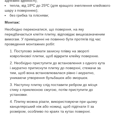
адгезійні здібності);
тепла, від 18ºС до 25ºС (для кращого зчеплення клейового
шару з поверхнею);
без грибка та плісняви;
Монтаж:
Необхідно переконатися, що поверхня, на яку
передбачається клеїти плитку, відповідає вищезазначеним
вимогам. У приміщенні не повинно бути протягів під час
проведення монтажних робіт.
Поступово знімати захисну плівку на звороті
ковролінової плитки, щоб відкрити клейку поверхню.
Необхідно приступити до встановлення з одного кута
і акуратно притиснути плитку до поверхні, стежачи за
тим, щоб вона встановлювалася рівно і акуратно,
уникаючи утворення бульбашок або зморшок.
Наступну плитку слід поставити ребром до місця
стику з приклеєною смугою, потім приступити до
установки.
Плитку можна різати, використовуючи при цьому
канцелярський ніж або ножиці, щоб підігнати її за
розміром, особливо по краях та кутах поверхні.