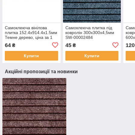
Самоклеюча вінілова
Самоклеюча плитка під
Само
плитка 152.4х914.4х1.5мм
ковролін 300х300х4,5мм
ковр
Темне дерево, ціна за 1
SW-00002484
600
шт. (СВП-004) Матова SW-
000
64
45
120
₴
₴
00000222
Купити
Купити
Акційні пропозиції та новинки