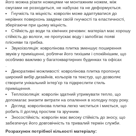
його можна різати ножицями чи монтажним ножем, між
смугами не розходиться, не набухає та не деформується.
Гнучкість та міцність: ковролін може адаптуватися до
нерівних поверхонь завдяки своїй гнучкості та еластичності,
зберігаючи при цьому міцність.
Стійкість до води та хімічних речовин: матеріал має хорошу
стійкість до вологи, не пропускає воду і запобігає появі
плісняви та грибка.
Звукоізоляція: ковролінова плитка зменшує поширення
звуків у приміщенні, роблячи його тихішим і спокійнішим, що
особливо важливо у багатоквартирних будинках та офісах
.
Декоративні можливості: ковролінова плитка пропонує
широкий вибір дизайнів, кольорів та текстур, що дозволяє
створити унікальний інтер'єр та підкреслити стиль
приміщення.
Теплоізоляція: ковролін здатний утримувати тепло, що
допомагає знизити витрати на опалення в холодну пору року.
Догляд: ковролінова плитка легко чиститься і миється, що
робить її догляд простим та зручним.
Зносостійкість: ковролін має високу стійкість до зносу, що
забезпечує його довговічність та тривалий термін служби.
Розрахунок потрібної кількості матеріалу: