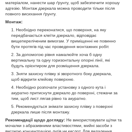
матеріалом, нанести шар ґрунту, щоб забезпечити хорошу
адгезію. Монтаж дзеркала можна проводити тільки після
повного висихання ґрунту.
Монтаж:
Необхідно переконатися, що поверхня, на яку
передбачається клеїти дзеркало, відповідає
вищепереліченим вимогам. У приміщенні не повинно
бути протягів під час проведення монтажних робіт.
За допомогою рівня намалюйте хоча б одну
вертикальну та одну горизонтальну опорні лінії, які
будуть орієнтиром для розміщення дзеркала.
Зняти захисну плівку зі зворотного боку дзеркала,
щоб відкрити клейову поверхню.
Необхідно розпочати установку з одного кута і
акуратно притиснути дзеркало до поверхні, стежачи за
тим, щоб лист лягав рівно та акуратно.
Рекомендується знімати захисну плівку з поверхні
дзеркала лише після монтажу.
Рекомендації щодо догляду:
Не використовувати щітки та
мочалки з абразивними властивостями, мийні засоби з
високою концентрацією лугів чи кислот. Для видалення