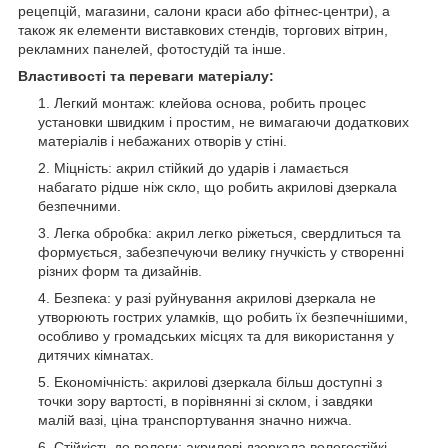
рецепцій, магазини, салони краси або фітнес-центри), а
також як елементи виставкових стендів, торгових вітрин,
рекламних панелей, фотостудій та інше.
Властивості та переваги матеріалу:
Легкий монтаж: клейова основа, робить процес
установки швидким і простим, не вимагаючи додаткових
матеріалів і небажаних отворів у стіні.
Міцність: акрил стійкий до ударів і ламається
набагато рідше ніж скло, що робить акрилові дзеркала
безпечними.
Легка обробка: акрил легко ріжеться, свердлиться та
формується, забезпечуючи велику гнучкість у створенні
різних форм та дизайнів.
Безпека: у разі руйнування акрилові дзеркала не
утворюють гострих уламків, що робить їх безпечнішими,
особливо у громадських місцях та для використання у
дитячих кімнатах.
Економічність: акрилові дзеркала більш доступні з
точки зору вартості, в порівнянні зі склом, і завдяки
малій вазі, ціна транспортування значно нижча.
Стійкість до вологи: акрилові дзеркала вологостійкі,