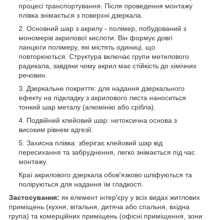
процесі транспортування. Після проведення монтажу
плівка знімається з поверхні дзеркала.
Основний шар з акрилу - полімер, побудований з
мономерів акрилової кислоти. Він формує довгі
ланцюги полімеру, які містять одиниці, що
повторюються. Структура включає групи метилового
радикала, завдяки чому акрил має стійкість до хімічних
речовин.
Дзеркальне покриття: для надання дзеркального
ефекту на підкладку з акрилового листа наноситься
тонкий шар металу (алюмінію або срібла).
Подвійний клейовий шар: нетоксична основа з
високим рівнем адгезії.
Захисна плівка: зберігає клейовий шар від
пересихання та забруднення, легко знімається під час
монтажу.
Краї акрилового дзеркала обов'язково шліфуються та
поліруються для надання їм гладкості.
Застосування:
як елемент інтер'єру у всіх видах житлових
приміщень (кухня, вітальня, дитяча або спальня, вхідна
група) та комерційних приміщень (офісні приміщення, зони