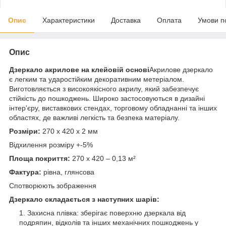
Опис
Характеристики
Доставка
Оплата
Умови п
Опис
Дзеркало акрилове на клейовій основі
Акрилове дзеркало
є легким та ударостійким декоративним метеріалом.
Виготовляється з високоякісного акрилу, який забезпечує
стійкість до пошкоджень. Широко застосовуються в дизайні
інтер'єру, виставкових стендах, торговому обладнанні та інших
областях, де важливі легкість та безпека матеріалу.
Розміри:
270 х 420 х 2 мм
Відхилення розміру +-5%
Площа покриття:
270 х 420 – 0,13 м²
Фактура:
рівна, глянсова
Спотворюють зображення
Дзеркало складається з наступних шарів:
Захисна плівка: зберігає поверхню дзеркала від
подряпин, відколів та інших механічних пошкоджень у