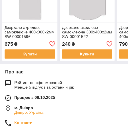
Дзеркало акрилове
Дзеркало акрилове
Дзер
самоклеюче 400х900х2мм
самоклеюче 300х400х2мм
сам
SW-00001596
SW-00001522
400
000
675
240
790
₴
₴
Купити
Купити
Про нас
Рейтинг не сформований
Менше 5 відгуків за останній рік
Працює з 06.10.2025
м. Дніпро
Дніпро, Україна
Контакти