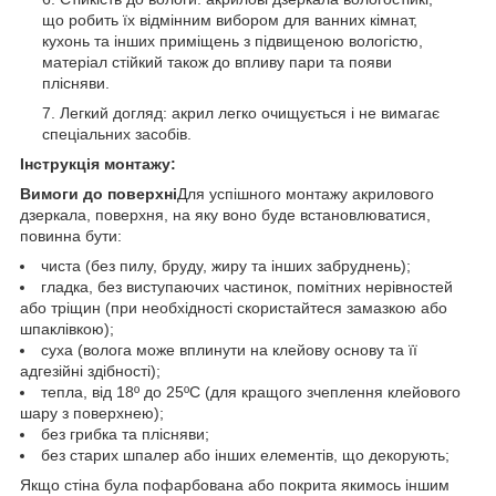
що робить їх відмінним вибором для ванних кімнат,
кухонь та інших приміщень з підвищеною вологістю,
матеріал стійкий також до впливу пари та появи
плісняви.
Легкий догляд: акрил легко очищується і не вимагає
спеціальних засобів.
Інструкція монтажу:
Вимоги до поверхні
Для успішного монтажу акрилового
дзеркала, поверхня, на яку воно буде встановлюватися,
повинна бути:
чиста (без пилу, бруду, жиру та інших забруднень);
гладка, без виступаючих частинок, помітних нерівностей
або тріщин (при необхідності скористайтеся замазкою або
шпаклівкою);
суха (волога може вплинути на клейову основу та її
адгезійні здібності);
тепла, від 18º до 25ºС (для кращого зчеплення клейового
шару з поверхнею);
без грибка та плісняви;
без старих шпалер або інших елементів, що декорують;
Якщо стіна була пофарбована або покрита якимось іншим