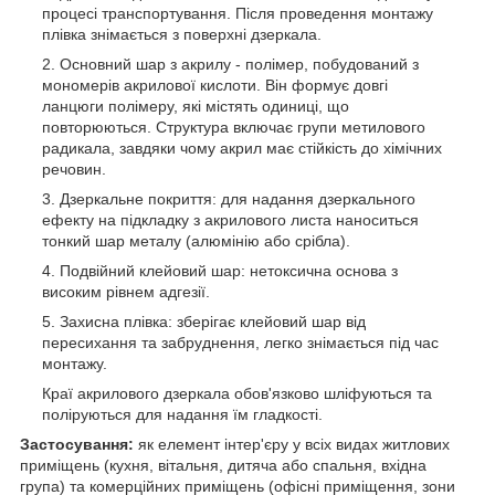
процесі транспортування. Після проведення монтажу
плівка знімається з поверхні дзеркала.
Основний шар з акрилу - полімер, побудований з
мономерів акрилової кислоти. Він формує довгі
ланцюги полімеру, які містять одиниці, що
повторюються. Структура включає групи метилового
радикала, завдяки чому акрил має стійкість до хімічних
речовин.
Дзеркальне покриття: для надання дзеркального
ефекту на підкладку з акрилового листа наноситься
тонкий шар металу (алюмінію або срібла).
Подвійний клейовий шар: нетоксична основа з
високим рівнем адгезії.
Захисна плівка: зберігає клейовий шар від
пересихання та забруднення, легко знімається під час
монтажу.
Краї акрилового дзеркала обов'язково шліфуються та
поліруються для надання їм гладкості.
Застосування:
як елемент інтер'єру у всіх видах житлових
приміщень (кухня, вітальня, дитяча або спальня, вхідна
група) та комерційних приміщень (офісні приміщення, зони