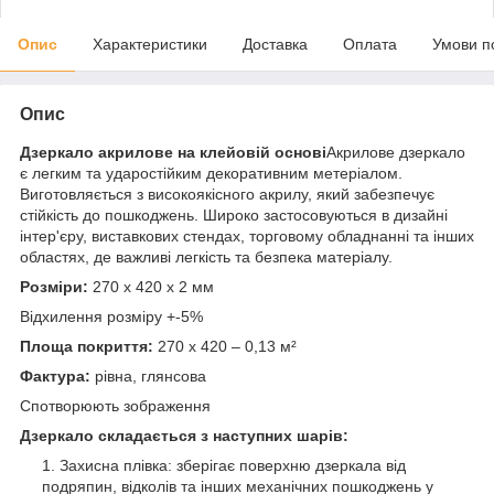
Опис
Характеристики
Доставка
Оплата
Умови п
Опис
Дзеркало акрилове на клейовій основі
Акрилове дзеркало
є легким та ударостійким декоративним метеріалом.
Виготовляється з високоякісного акрилу, який забезпечує
стійкість до пошкоджень. Широко застосовуються в дизайні
інтер'єру, виставкових стендах, торговому обладнанні та інших
областях, де важливі легкість та безпека матеріалу.
Розміри:
270 х 420 х 2 мм
Відхилення розміру +-5%
Площа покриття:
270 х 420 – 0,13 м²
Фактура:
рівна, глянсова
Спотворюють зображення
Дзеркало складається з наступних шарів:
Захисна плівка: зберігає поверхню дзеркала від
подряпин, відколів та інших механічних пошкоджень у