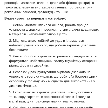
рецепцій, магазини, салони краси або фітнес-центри), а
також як елементи виставкових стендів, торгових вітрин,
рекламних панелей, фотостудій та інше.
Властивості та переваги матеріалу:
Легкий монтаж: клейова основа, робить процес
установки швидким і простим, не вимагаючи додаткових
матеріалів і небажаних отворів у стіні.
Міцність: акрил стійкий до ударів і ламається
набагато рідше ніж скло, що робить акрилові дзеркала
безпечними.
Легка обробка: акрил легко ріжеться, свердлиться та
формується, забезпечуючи велику гнучкість у створенні
різних форм та дизайнів.
Безпека: у разі руйнування акрилові дзеркала не
утворюють гострих уламків, що робить їх безпечнішими,
особливо у громадських місцях та для використання у
дитячих кімнатах.
Економічність: акрилові дзеркала більш доступні з
точки зору вартості, в порівнянні зі склом, і завдяки
малій вазі, ціна транспортування значно нижча.
Стійкість до вологи: акрилові дзеркала вологостійкі,