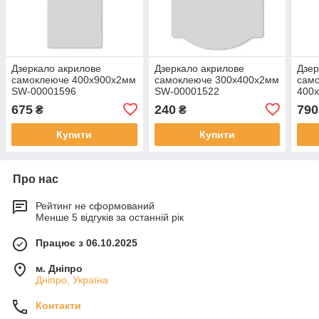
Дзеркало акрилове
Дзеркало акрилове
Дзер
самоклеюче 400х900х2мм
самоклеюче 300х400х2мм
сам
SW-00001596
SW-00001522
400
000
675
240
790
₴
₴
Купити
Купити
Про нас
Рейтинг не сформований
Менше 5 відгуків за останній рік
Працює з 06.10.2025
м. Дніпро
Дніпро, Україна
Контакти