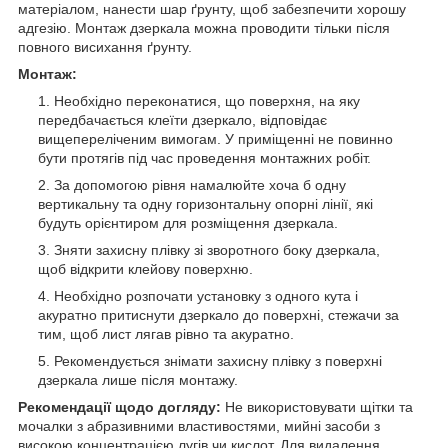
матеріалом, нанести шар ґрунту, щоб забезпечити хорошу
адгезію. Монтаж дзеркала можна проводити тільки після
повного висихання ґрунту.
Монтаж:
Необхідно переконатися, що поверхня, на яку
передбачається клеїти дзеркало, відповідає
вищепереліченим вимогам. У приміщенні не повинно
бути протягів під час проведення монтажних робіт.
За допомогою рівня намалюйте хоча б одну
вертикальну та одну горизонтальну опорні лінії, які
будуть орієнтиром для розміщення дзеркала.
Зняти захисну плівку зі зворотного боку дзеркала,
щоб відкрити клейову поверхню.
Необхідно розпочати установку з одного кута і
акуратно притиснути дзеркало до поверхні, стежачи за
тим, щоб лист лягав рівно та акуратно.
Рекомендується знімати захисну плівку з поверхні
дзеркала лише після монтажу.
Рекомендації щодо догляду:
Не використовувати щітки та
мочалки з абразивними властивостями, мийні засоби з
високою концентрацією лугів чи кислот. Для видалення