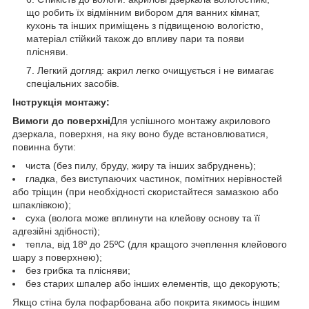
що робить їх відмінним вибором для ванних кімнат,
кухонь та інших приміщень з підвищеною вологістю,
матеріал стійкий також до впливу пари та появи
плісняви.
Легкий догляд: акрил легко очищується і не вимагає
спеціальних засобів.
Інструкція монтажу:
Вимоги до поверхні
Для успішного монтажу акрилового
дзеркала, поверхня, на яку воно буде встановлюватися,
повинна бути:
чиста (без пилу, бруду, жиру та інших забруднень);
гладка, без виступаючих частинок, помітних нерівностей
або тріщин (при необхідності скористайтеся замазкою або
шпаклівкою);
суха (волога може вплинути на клейову основу та її
адгезійні здібності);
тепла, від 18º до 25ºС (для кращого зчеплення клейового
шару з поверхнею);
без грибка та плісняви;
без старих шпалер або інших елементів, що декорують;
Якщо стіна була пофарбована або покрита якимось іншим