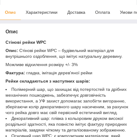
Опис
Характеристики
Доставка
Оплата
Умови п
Опис
Стінові рейки WPC
Опис:
Стінові рейки WPC – будівельний матеріал для
внутрішнього оздоблення, що імітує натуральну деревину.
Можливе відхилення розміру +/- 3%
Фактура:
гладка, імітація дерев'яної рейки
Рейки складаються з наступних шарів:
Полімерний шар, що захищає від потертостей та дрібних
механічних пошкоджень, забезпечує довговічність
використання, а УФ захист допомагає запобігти вигоранню,
зберігаючи колір декоративного шару насиченим, за рахунок
чого рейка довго має свій первісний естетичний вигляд.
Декоративний шар: плівка з кольоровим друком високої
роздільної здатності, яка повністю імітує фактуру природних
матеріалів, завдяки чіткому та деталізованому зображенню.
Основний шар WPC: є композитним матеріалом, який