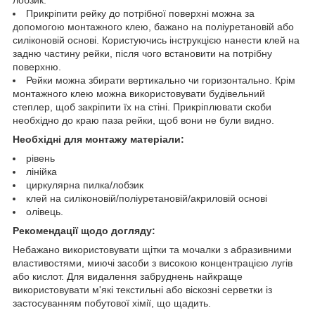
Прикріпити рейку до потрібної поверхні можна за
допомогою монтажного клею, бажано на поліуретановій або
силіконовій основі. Користуючись інструкцією нанести клей на
задню частину рейки, після чого встановити на потрібну
поверхню.
Рейки можна збирати вертикально чи горизонтально. Крім
монтажного клею можна використовувати будівельний
степлер, щоб закріпити їх на стіні. Прикріплювати скоби
необхідно до краю паза рейки, щоб вони не були видно.
Необхідні для монтажу матеріали:
рівень
лінійка
циркулярна пилка/лобзик
клей на силіконовій/поліуретановій/акриловій основі
олівець.
Рекомендації щодо догляду:
Небажано використовувати щітки та мочалки з абразивними
властивостями, миючі засоби з високою концентрацією лугів
або кислот. Для видалення забруднень найкраще
використовувати м'які текстильні або віскозні серветки із
застосуванням побутової хімії, що щадить.