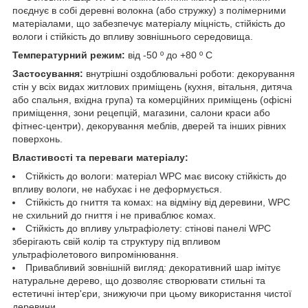
поєднує в собі деревні волокна (або стружку) з полімерними
матеріалами, що забезпечує матеріалу міцність, стійкість до
вологи і стійкість до впливу зовнішнього середовища.
Температурний режим:
від -50 º до +80 º С
Застосування:
внутрішні оздоблювальні роботи: декорування
стін у всіх видах житлових приміщень (кухня, вітальня, дитяча
або спальня, вхідна група) та комерційних приміщень (офісні
приміщення, зони рецепцій, магазини, салони краси або
фітнес-центри), декорування меблів, дверей та інших рівних
поверхонь.
Властивості та переваги матеріалу:
Стійкість до вологи: матеріал WPC має високу стійкість до
впливу вологи, не набухає і не деформується.
Стійкість до гниття та комах: на відміну від деревини, WPC
не схильний до гниття і не приваблює комах.
Стійкість до впливу ультрафіолету: стінові панелі WPC
зберігають свій колір та структуру під впливом
ультрафіолетового випромінювання.
Привабливий зовнішній вигляд: декоративний шар імітує
натуральне дерево, що дозволяє створювати стильні та
естетичні інтер'єри, знижуючи при цьому використання чистої
деревини.