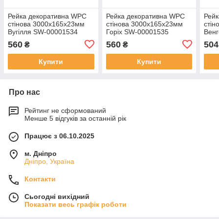
Рейка декоративна WPC
Рейка декоративна WPC
Рейк
стінова 3000х165х23мм
стінова 3000х165х23мм
стін
Вугілля SW-00001534
Горіх SW-00001535
Вен
560
560
504
₴
₴
Купити
Купити
Про нас
Рейтинг не сформований
Менше 5 відгуків за останній рік
Працює з 06.10.2025
м. Дніпро
Дніпро, Україна
Контакти
Сьогодні вихідний
Показати весь графік роботи