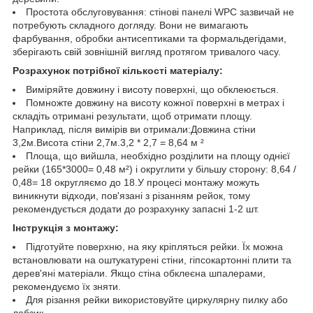
Простота обслуговування: стінові панелі WPC зазвичай не
потребують складного догляду. Вони не вимагають
фарбування, обробки антисептиками та формальдегідами,
зберігають свій зовнішній вигляд протягом тривалого часу.
Розрахунок потрібної кількості матеріалу:
Виміряйте довжину і висоту поверхні, що обклеюється.
Помножте довжину на висоту кожної поверхні в метрах і
складіть отримані результати, щоб отримати площу.
Наприклад, після вимірів ви отримали:Довжина стіни
3,2м.Висота стіни 2,7м.3,2 * 2,7 = 8,64 м ²
Площа, що вийшла, необхідно розділити на площу однієї
рейки (165*3000= 0,48 м²) і округлити у більшу сторону: 8,64 /
0,48= 18 округляємо до 18.У процесі монтажу можуть
виникнути відходи, пов'язані з різанням рейок, тому
рекомендується додати до розрахунку запасні 1-2 шт.
Інструкція з монтажу:
Підготуйте поверхню, на яку кріпляться рейки. Їх можна
встановлювати на оштукатурені стіни, гіпсокартонні плити та
дерев'яні матеріали. Якщо стіна обклеєна шпалерами,
рекомендуємо їх зняти.
Для різання рейки використовуйте циркулярну пилку або
лобзик.