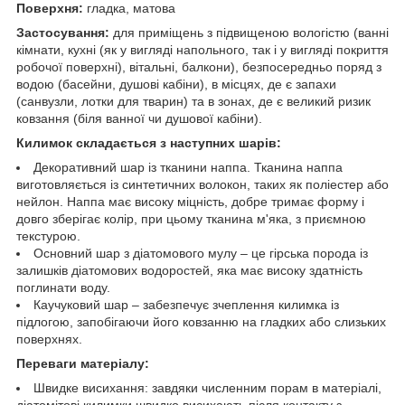
Поверхня:
гладка, матова
Застосування:
для приміщень з підвищеною вологістю (ванні
кімнати, кухні (як у вигляді напольного, так і у вигляді покриття
робочої поверхні), вітальні, балкони), безпосередньо поряд з
водою (басейни, душові кабіни), в місцях, де є запахи
(санвузли, лотки для тварин) та в зонах, де є великий ризик
ковзання (біля ванної чи душової кабіни).
Килимок складається з наступних шарів:
Декоративний шар із тканини наппа. Тканина наппа
виготовляється із синтетичних волокон, таких як поліестер або
нейлон. Наппа має високу міцність, добре тримає форму і
довго зберігає колір, при цьому тканина м'яка, з приємною
текстурою.
Основний шар з діатомового мулу – це гірська порода із
залишків діатомових водоростей, яка має високу здатність
поглинати воду.
Каучуковий шар – забезпечує зчеплення килимка із
підлогою, запобігаючи його ковзанню на гладких або слизьких
поверхнях.
Переваги матеріалу:
Швидке висихання: завдяки численним порам в матеріалі,
діатомітові килимки швидко висихають після контакту з