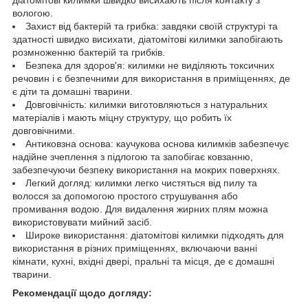
вологою.
Захист від бактерій та грибка: завдяки своїй структурі та
здатності швидко висихати, діатомітові килимки запобігають
розмноженню бактерій та грибків.
Безпека для здоров'я: килимки не виділяють токсичних
речовин і є безпечними для використання в приміщеннях, де
є діти та домашні тварини.
Довговічність: килимки виготовляються з натуральних
матеріалів і мають міцну структуру, що робить їх
довговічними.
Антиковзна основа: каучукова основа килимків забезпечує
надійне зчеплення з підлогою та запобігає ковзанню,
забезпечуючи безпеку використання на мокрих поверхнях.
Легкий догляд: килимки легко чистяться від пилу та
волосся за допомогою простого струшування або
промивання водою. Для видалення жирних плям можна
використовувати мийний засіб.
Широке використання: діатомітові килимки підходять для
використання в різних приміщеннях, включаючи ванні
кімнати, кухні, вхідні двері, пральні та місця, де є домашні
тварини.
Рекомендації щодо догляду: