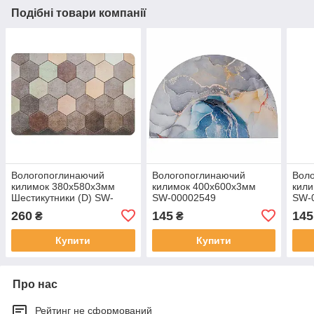
Подібні товари компанії
Вологопоглинаючий
Вологопоглинаючий
Вол
килимок 380х580х3мм
килимок 400х600х3мм
кил
Шестикутники (D) SW-
SW-00002549
SW-
00001571
260
145
145
₴
₴
Купити
Купити
Про нас
Рейтинг не сформований