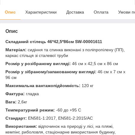
Опис
Характеристики
Доставка
Оплата
Умови п
Опис
Складаний стілець 46*42,5*86см SW-00001611
Матеріал:
сидіння та спинка виконані з поліпропілену (ПП),
каркас стільця зі сталевої труби
Розмір у розібраному вигляді:
46 см х 42,5 см х 86 см
Розмір у зібраному/запакованому вигляді:
46 см х 7 см х
96 см
Максимальна вантажопідйомність:
120 кг
Фактура:
гладка
Вага:
2,6кг
Температурний режим:
-60 до +95 С
Стандарт:
EN581-1:2017, EN581-2:2015/AC
Використання:
відпочинок на природі у лісі, на пляжі,
кемпінг, риболовля, стаціонарне використання будинку,