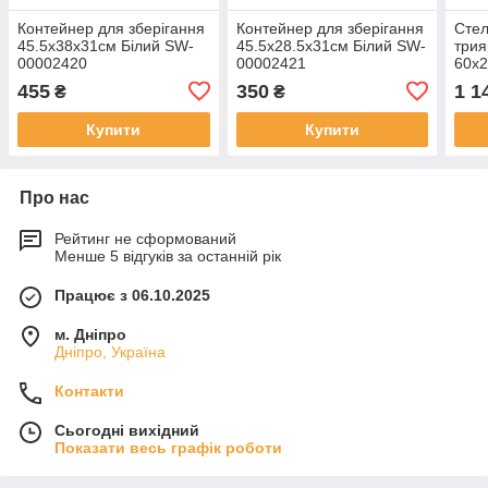
Контейнер для зберігання
Контейнер для зберігання
Стел
45.5х38х31см Білий SW-
45.5х28.5х31см Білий SW-
трия
00002420
00002421
60х2
000
455
350
1 1
₴
₴
Купити
Купити
Про нас
Рейтинг не сформований
Менше 5 відгуків за останній рік
Працює з 06.10.2025
м. Дніпро
Дніпро, Україна
Контакти
Сьогодні вихідний
Показати весь графік роботи