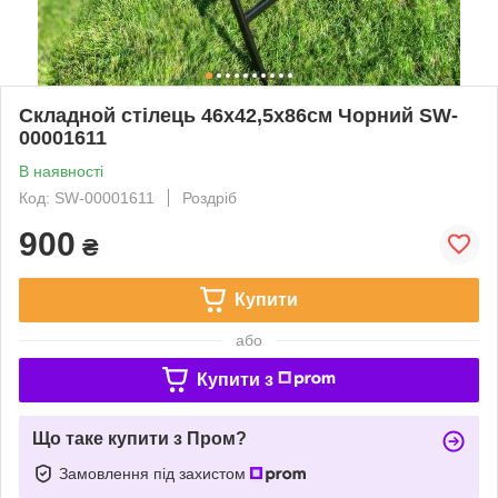
Складной стілець 46х42,5х86см Чорний SW-
00001611
В наявності
Код: SW-00001611
Роздріб
900
₴
Купити
або
Купити з
Що таке купити з Пром?
Замовлення під захистом