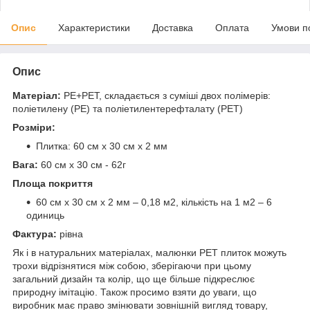
Опис
Характеристики
Доставка
Оплата
Умови п
Опис
Матеріал:
PE+PET, складається з суміші двох полімерів:
поліетилену (PE) та поліетилентерефталату (PET)
Розміри:
Плитка: 60 см х 30 см х 2 мм
Вага:
60 см х 30 см - 62г
Площа покриття
60 см х 30 см х 2 мм – 0,18 м2, кількість на 1 м2 – 6
одиниць
Фактура:
рівна
Як і в натуральних матеріалах, малюнки РЕТ плиток можуть
трохи відрізнятися між собою, зберігаючи при цьому
загальний дизайн та колір, що ще більше підкреслює
природну імітацію. Також просимо взяти до уваги, що
виробник має право змінювати зовнішній вигляд товару,