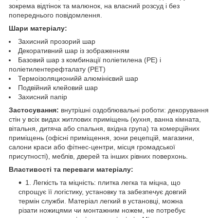
зокрема відтінок та малюнок, на власний розсуд і без
попереднього повідомлення.
Шари матеріалу:
Захисний прозорий шар
Декоративний шар із зображенням
Базовий шар з комбинації поліетилена (PE) і
поліетилентерефталату (PET)
Термоізоляционийй алюмінієвий шар
Подвійний клейовий шар
Захисний папір
Застосування:
внутрішні оздоблювальні роботи: декорування
стін у всіх видах житлових приміщень (кухня, ванна кімната,
вітальня, дитяча або спальня, вхідна група) та комерційних
приміщень (офісні приміщення, зони рецепцій, магазини,
салони краси або фітнес-центри, місця громадської
присутності), меблів, дверей та інших рівних поверхонь.
Властивості та переваги матеріалу:
1. Легкість та міцність: плитка легка та міцна, що
спрощує її логістику, установку та забезпечує довгий
термін служби. Матеріал легкий в установці, можна
різати ножицями чи монтажним ножем, не потребує