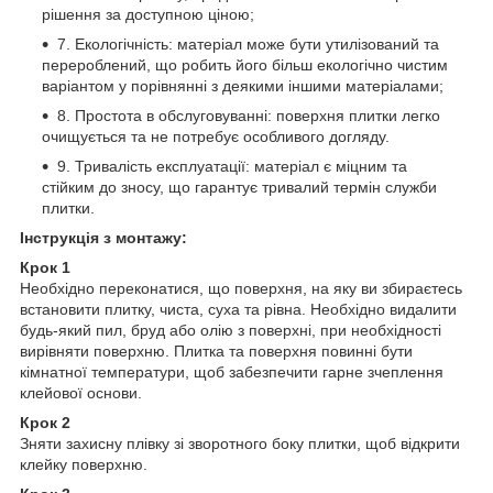
рішення за доступною ціною;
7. Екологічність: матеріал може бути утилізований та
перероблений, що робить його більш екологічно чистим
варіантом у порівнянні з деякими іншими матеріалами;
8. Простота в обслуговуванні: поверхня плитки легко
очищується та не потребує особливого догляду.
9. Тривалість експлуатації: матеріал є міцним та
стійким до зносу, що гарантує тривалий термін служби
плитки.
Інструкція з монтажу:
Крок 1
Необхідно переконатися, що поверхня, на яку ви збираєтесь
встановити плитку, чиста, суха та рівна. Необхідно видалити
будь-який пил, бруд або олію з поверхні, при необхідності
вирівняти поверхню. Плитка та поверхня повинні бути
кімнатної температури, щоб забезпечити гарне зчеплення
клейової основи.
Крок 2
Зняти захисну плівку зі зворотного боку плитки, щоб відкрити
клейку поверхню.