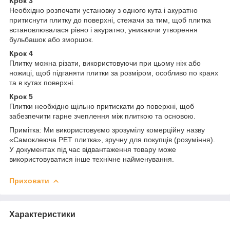
Крок 3
Необхідно розпочати установку з одного кута і акуратно
притиснути плитку до поверхні, стежачи за тим, щоб плитка
встановлювалася рівно і акуратно, уникаючи утворення
бульбашок або зморшок.
Крок 4
Плитку можна різати, використовуючи при цьому ніж або
ножиці, щоб підганяти плитки за розміром, особливо по краях
та в кутах поверхні.
Крок 5
Плитки необхідно щільно притискати до поверхні, щоб
забезпечити гарне зчеплення між плиткою та основою.
Примітка: Ми використовуємо зрозумілу комерційну назву
«Самоклеюча PET плитка», зручну для покупців (розуміння).
У документах під час відвантаження товару може
використовуватися інше технічне найменування.
Приховати
Характеристики