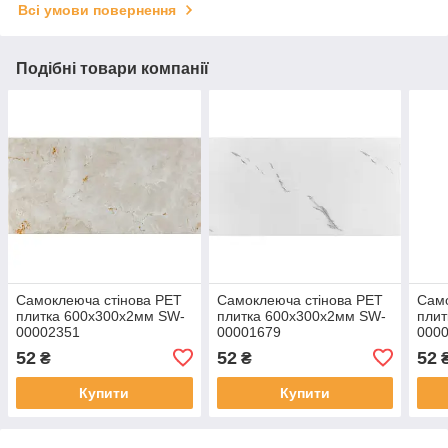
Всі умови повернення
Подібні товари компанії
Самоклеюча стінова PET
Самоклеюча стінова PET
Само
плитка 600х300х2мм SW-
плитка 600х300х2мм SW-
плит
00002351
00001679
000
52
52
52
₴
₴
Купити
Купити