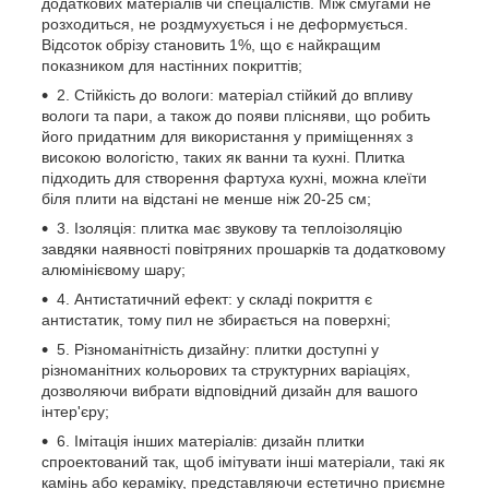
додаткових матеріалів чи спеціалістів. Між смугами не
розходиться, не роздмухується і не деформується.
Відсоток обрізу становить 1%, що є найкращим
показником для настінних покриттів;
2. Стійкість до вологи: матеріал стійкий до впливу
вологи та пари, а також до появи плісняви, що робить
його придатним для використання у приміщеннях з
високою вологістю, таких як ванни та кухні. Плитка
підходить для створення фартуха кухні, можна клеїти
біля плити на відстані не менше ніж 20-25 см;
3. Ізоляція: плитка має звукову та теплоізоляцію
завдяки наявності повітряних прошарків та додатковому
алюмінієвому шару;
4. Антистатичний ефект: у складі покриття є
антистатик, тому пил не збирається на поверхні;
5. Різноманітність дизайну: плитки доступні у
різноманітних кольорових та структурних варіаціях,
дозволяючи вибрати відповідний дизайн для вашого
інтер'єру;
6. Імітація інших матеріалів: дизайн плитки
спроектований так, щоб імітувати інші матеріали, такі як
камінь або кераміку, представляючи естетично приємне