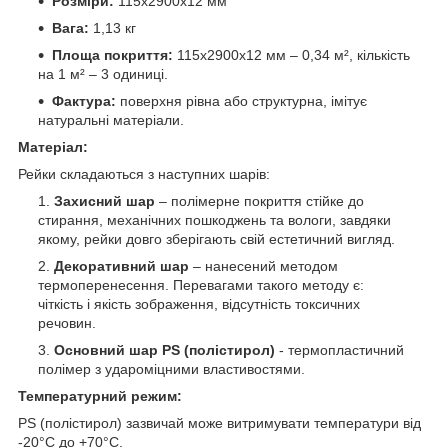
Розміри:
115х2900х12 мм
Вага:
1,13 кг
Площа покриття:
115х2900х12 мм – 0,34 м², кількість
на 1 м² – 3 одиниці.
Фактура:
поверхня рівна або структурна, імітує
натуральні матеріали.
Матеріал:
Рейки складаються з наступних шарів:
Захисний шар
– полімерне покриття стійке до
стирання, механічних пошкоджень та вологи, завдяки
якому, рейки довго зберігають свій естетичний вигляд.
Декоративний шар
– нанесений методом
термоперенесення. Перевагами такого методу є:
чіткість і якість зображення, відсутність токсичних
речовин.
Основний шар PS (полістирол)
- термопластичний
полімер з удароміцними властивостями.
Температурний режим:
PS (полістирол) зазвичай може витримувати температури від
-20°C до +70°C.