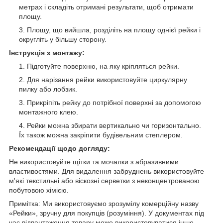
метрах і складіть отримані результати, щоб отримати
площу.
Площу, що вийшла, розділіть на площу однієї рейки і
округліть у більшу сторону.
Інструкція з монтажу:
Підготуйте поверхню, на яку кріпляться рейки.
Для нарізання рейки використовуйте циркулярну
пилку або лобзик.
Прикріпіть рейку до потрібної поверхні за допомогою
монтажного клею.
Рейки можна збирати вертикально чи горизонтально.
Їх також можна закріпити будівельним степлером.
Рекомендації щодо догляду:
Не використовуйте щітки та мочалки з абразивними
властивостями. Для видалення забруднень використовуйте
м'які текстильні або віскозні серветки з неконцентрованою
побутовою хімією.
Примітка: Ми використовуємо зрозумілу комерційну назву
«Рейки», зручну для покупців (розуміння). У документах під
час відвантаження товару може використовуватися інше