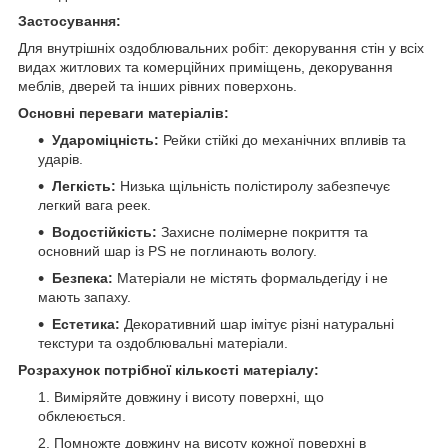
Застосування:
Для внутрішніх оздоблювальних робіт: декорування стін у всіх
видах житлових та комерційних приміщень, декорування
меблів, дверей та інших рівних поверхонь.
Основні переваги матеріалів:
Удароміцність:
Рейки стійкі до механічних впливів та
ударів.
Легкість:
Низька щільність полістиролу забезпечує
легкий вага реек.
Водостійкість:
Захисне полімерне покриття та
основний шар із PS не поглинають вологу.
Безпека:
Матеріали не містять формальдегіду і не
мають запаху.
Естетика:
Декоративний шар імітує різні натуральні
текстури та оздоблювальні матеріали.
Розрахунок потрібної кількості матеріалу:
Виміряйте довжину і висоту поверхні, що
обклеюється.
Помножте довжину на висоту кожної поверхні в