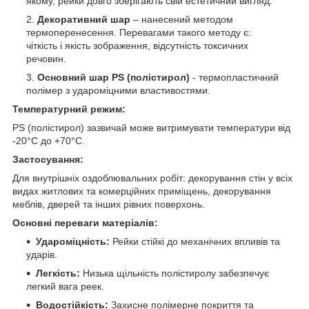
якому, рейки довго зберігають свій естетичний вигляд.
Декоративний шар
– нанесений методом
термоперенесення. Перевагами такого методу є:
чіткість і якість зображення, відсутність токсичних
речовин.
Основний шар PS (полістирол)
- термопластичний
полімер з удароміцними властивостями.
Температурний режим:
PS (полістирол) зазвичай може витримувати температури від
-20°C до +70°C.
Застосування:
Для внутрішніх оздоблювальних робіт: декорування стін у всіх
видах житлових та комерційних приміщень, декорування
меблів, дверей та інших рівних поверхонь.
Основні переваги матеріалів:
Удароміцність:
Рейки стійкі до механічних впливів та
ударів.
Легкість:
Низька щільність полістиролу забезпечує
легкий вага реек.
Водостійкість:
Захисне полімерне покриття та