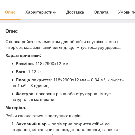
Опис
Характеристики
Доставка
Оплата
Умови п
Опис
Стінова рейка є елементом для обробки внутрішніх стін в
інтер'єрі, має зовнішній вигляд, що імітує текстуру дерева.
Характеристики:
Розміри:
118х2900х12 мм
Вага:
1,13 кг
Площа покриття:
118х2900х12 мм – 0,34 м², кількість
на 1 м² – 3 одиниці.
Фактура:
поверхня рівна або структурна, імітує
натуральні матеріали.
Матеріал:
Рейки складаються з наступних шарів:
Захисний шар
– полімерне покриття стійке до
стирання, механічних пошкоджень та вологи, завдяки