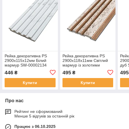
Рейка декоративна PS
Рейка декоративна PS
Рейк
2900х115х12мм Білий
2900х118х11мм Світлий
290
мармур SW-00002134
мармур із золотими
дуб
вкрапленнями SW-
446
495
495
₴
₴
00002141-
Купити
Купити
Про нас
Рейтинг не сформований
Менше 5 відгуків за останній рік
Працює з 06.10.2025