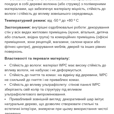
поєднує в собі деревні волокна (або стружку) з полімерними
матеріалами, що забезпечує матеріалу міцність, стійкість до
вологи і стійкість до впливу зовнішнього середовища.
Температурний режим:
від -50 º до +80 º С
Застосування:
внутрішні оздоблювальні роботи: декорування
стін у всіх видах житлових приміщень (кухня, вітальня, дитяча
або спальня, вхідна група) та комерційних приміщень (офісні
приміщення, зони рецепцій, магазини, салони краси або
фітнес-центри), декорування меблів, дверей та інших рівних
поверхонь.
Властивості та переваги матеріалу:
Стійкість до вологи: матеріал WPC має високу стійкість до
впливу вологи, не набухає і не деформується.
Стійкість до гниття та комах: на відміну від деревини, WPC
не схильний до гниття і не приваблює комах.
Стійкість до впливу ультрафіолету: стінові панелі WPC
зберігають свій колір та структуру під впливом
ультрафіолетового випромінювання.
Привабливий зовнішній вигляд: декоративний шар імітує
натуральне дерево, що дозволяє створювати стильні та
естетичні інтер'єри, знижуючи при цьому використання чистої
деревини.