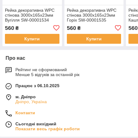
Рейка декоративна WPC
Рейка декоративна WPC
Рейк
стінова 3000х165х23мм
стінова 3000х165х23мм
стін
Вугілля SW-00001534
Горіх SW-00001535
Каш
560
560
560
₴
₴
Купити
Купити
Про нас
Рейтинг не сформований
Менше 5 відгуків за останній рік
Працює з 06.10.2025
м. Дніпро
Дніпро, Україна
Контакти
Сьогодні вихідний
Показати весь графік роботи