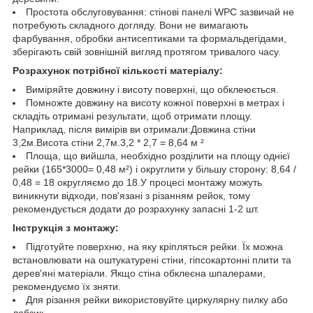
Простота обслуговування: стінові панелі WPC зазвичай не
потребують складного догляду. Вони не вимагають
фарбування, обробки антисептиками та формальдегідами,
зберігають свій зовнішній вигляд протягом тривалого часу.
Розрахунок потрібної кількості матеріалу:
Виміряйте довжину і висоту поверхні, що обклеюється.
Помножте довжину на висоту кожної поверхні в метрах і
складіть отримані результати, щоб отримати площу.
Наприклад, після вимірів ви отримали:Довжина стіни
3,2м.Висота стіни 2,7м.3,2 * 2,7 = 8,64 м ²
Площа, що вийшла, необхідно розділити на площу однієї
рейки (165*3000= 0,48 м²) і округлити у більшу сторону: 8,64 /
0,48 = 18 округляємо до 18.У процесі монтажу можуть
виникнути відходи, пов'язані з різанням рейок, тому
рекомендується додати до розрахунку запасні 1-2 шт.
Інструкція з монтажу:
Підготуйте поверхню, на яку кріпляться рейки. Їх можна
встановлювати на оштукатурені стіни, гіпсокартонні плити та
дерев'яні матеріали. Якщо стіна обклеєна шпалерами,
рекомендуємо їх зняти.
Для різання рейки використовуйте циркулярну пилку або
лобзик.