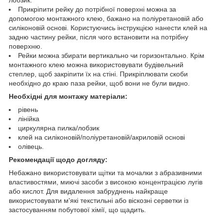
Прикріпити рейку до потрібної поверхні можна за
допомогою монтажного клею, бажано на поліуретановій або
силіконовій основі. Користуючись інструкцією нанести клей на
задню частину рейки, після чого встановити на потрібну
поверхню.
Рейки можна збирати вертикально чи горизонтально. Крім
монтажного клею можна використовувати будівельний
степлер, щоб закріпити їх на стіні. Прикріплювати скоби
необхідно до краю паза рейки, щоб вони не були видно.
Необхідні для монтажу матеріали:
рівень
лінійка
циркулярна пилка/лобзик
клей на силіконовій/поліуретановій/акриловій основі
олівець.
Рекомендації щодо догляду:
Небажано використовувати щітки та мочалки з абразивними
властивостями, миючі засоби з високою концентрацією лугів
або кислот. Для видалення забруднень найкраще
використовувати м'які текстильні або віскозні серветки із
застосуванням побутової хімії, що щадить.