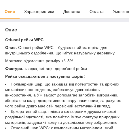
Опис
Характеристики
Доставка
Оплата
Умови п
Опис
Стінові рейки WPC
Опис:
Стінові рейки WPC – будівельний матеріал для
внутрішнього оздоблення, що імітує натуральну деревину.
Можливе відхилення розміру +/- 3%
Фактура:
гладка, імітація дерев'яної рейки
Рейки складаються з наступних шарів:
Полімерний шар, що захищає від потертостей та дрібних
механічних пошкоджень, забезпечує довговічність
використання, а УФ захист допомагає запобігти вигоранню,
зберігаючи колір декоративного шару насиченим, за рахунок
чого рейка довго має свій первісний естетичний вигляд.
Декоративний шар: плівка з кольоровим друком високої
роздільної здатності, яка повністю імітує фактуру природних
матеріалів, завдяки чіткому та деталізованому зображенню.
Основний шар WPC: є композитним матеріалом, який