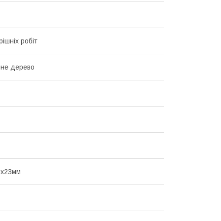
рішніх робіт
ьне дерево
0х23мм