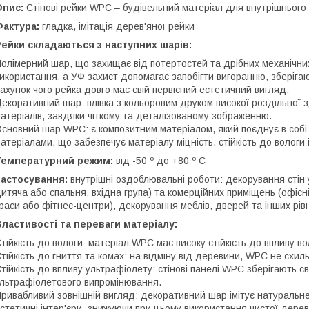
Опис:
Стінові рейки WPC – будівельний матеріал для внутрішнього
Фактура:
гладка, імітація дерев'яної рейки
ейки складаються з наступних шарів:
олімерний шар, що захищає від потертостей та дрібних механічни
икористання, а УФ захист допомагає запобігти вигоранню, зберіга
ахунок чого рейка довго має свій первісний естетичний вигляд.
екоративний шар: плівка з кольоровим друком високої роздільної з
атеріалів, завдяки чіткому та деталізованому зображенню.
сновний шар WPC: є композитним матеріалом, який поєднує в собі 
атеріалами, що забезпечує матеріалу міцність, стійкість до вологи 
Температурний режим:
від -50 º до +80 º С
Застосування:
внутрішні оздоблювальні роботи: декорування стін у
итяча або спальня, вхідна група) та комерційних приміщень (офісн
раси або фітнес-центри), декорування меблів, дверей та інших рів
ластивості та переваги матеріалу:
тійкість до вологи: матеріал WPC має високу стійкість до впливу в
тійкість до гниття та комах: на відміну від деревини, WPC не схил
тійкість до впливу ультрафіолету: стінові панелі WPC зберігають св
льтрафіолетового випромінювання.
ривабливий зовнішній вигляд: декоративний шар імітує натуральн
стетичні інтер'єри, знижуючи при цьому використання чистої дерев