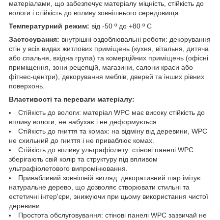
матеріалами, що забезпечує матеріалу міцність, стійкість до
вологи і стійкість до впливу зовнішнього середовища.
Температурний режим:
від -50 º до +80 º С
Застосування:
внутрішні оздоблювальні роботи: декорування
стін у всіх видах житлових приміщень (кухня, вітальня, дитяча
або спальня, вхідна група) та комерційних приміщень (офісні
приміщення, зони рецепцій, магазини, салони краси або
фітнес-центри), декорування меблів, дверей та інших рівних
поверхонь.
Властивості та переваги матеріалу:
Стійкість до вологи: матеріал WPC має високу стійкість до
впливу вологи, не набухає і не деформується.
Стійкість до гниття та комах: на відміну від деревини, WPC
не схильний до гниття і не приваблює комах.
Стійкість до впливу ультрафіолету: стінові панелі WPC
зберігають свій колір та структуру під впливом
ультрафіолетового випромінювання.
Привабливий зовнішній вигляд: декоративний шар імітує
натуральне дерево, що дозволяє створювати стильні та
естетичні інтер'єри, знижуючи при цьому використання чистої
деревини.
Простота обслуговування: стінові панелі WPC зазвичай не