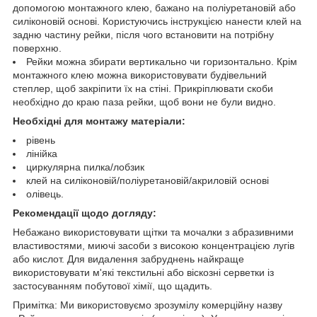
допомогою монтажного клею, бажано на поліуретановій або
силіконовій основі. Користуючись інструкцією нанести клей на
задню частину рейки, після чого встановити на потрібну
поверхню.
Рейки можна збирати вертикально чи горизонтально. Крім
монтажного клею можна використовувати будівельний
степлер, щоб закріпити їх на стіні. Прикріплювати скоби
необхідно до краю паза рейки, щоб вони не були видно.
Необхідні для монтажу матеріали:
рівень
лінійка
циркулярна пилка/лобзик
клей на силіконовій/поліуретановій/акриловій основі
олівець.
Рекомендації щодо догляду:
Небажано використовувати щітки та мочалки з абразивними
властивостями, миючі засоби з високою концентрацією лугів
або кислот. Для видалення забруднень найкраще
використовувати м'які текстильні або віскозні серветки із
застосуванням побутової хімії, що щадить.
Примітка: Ми використовуємо зрозумілу комерційну назву