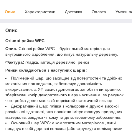
Опис
Характеристики
Доставка
Оплата
Умови п
Опис
Стінові рейки WPC
Опис:
Стінові рейки WPC – будівельний матеріал для
внутрішнього оздоблення, що імітує натуральну деревину.
Фактура:
гладка, імітація дерев'яної рейки
Рейки складаються з наступних шарів:
Полімерний шар, що захищає від потертостей та дрібних
механічних пошкоджень, забезпечує довговічність
використання, а УФ захист допомагає запобігти вигоранню,
зберігаючи колір декоративного шару насиченим, за рахунок
чого рейка довго має свій первісний естетичний вигляд.
Декоративний шар: плівка з кольоровим друком високої
роздільної здатності, яка повністю імітує фактуру природних
матеріалів, завдяки чіткому та деталізованому зображенню.
Основний шар WPC: є композитним матеріалом, який
поєднує в собі деревні волокна (або стружку) з полімерними