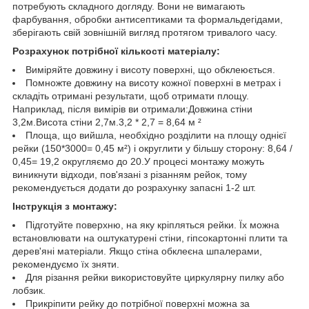
потребують складного догляду. Вони не вимагають
фарбування, обробки антисептиками та формальдегідами,
зберігають свій зовнішній вигляд протягом тривалого часу.
Розрахунок потрібної кількості матеріалу:
Виміряйте довжину і висоту поверхні, що обклеюється.
Помножте довжину на висоту кожної поверхні в метрах і
складіть отримані результати, щоб отримати площу.
Наприклад, після вимірів ви отримали:Довжина стіни
3,2м.Висота стіни 2,7м.3,2 * 2,7 = 8,64 м ²
Площа, що вийшла, необхідно розділити на площу однієї
рейки (150*3000= 0,45 м²) і округлити у більшу сторону: 8,64 /
0,45= 19,2 округляємо до 20.У процесі монтажу можуть
виникнути відходи, пов'язані з різанням рейок, тому
рекомендується додати до розрахунку запасні 1-2 шт.
Інструкція з монтажу:
Підготуйте поверхню, на яку кріпляться рейки. Їх можна
встановлювати на оштукатурені стіни, гіпсокартонні плити та
дерев'яні матеріали. Якщо стіна обклеєна шпалерами,
рекомендуємо їх зняти.
Для різання рейки використовуйте циркулярну пилку або
лобзик.
Прикріпити рейку до потрібної поверхні можна за