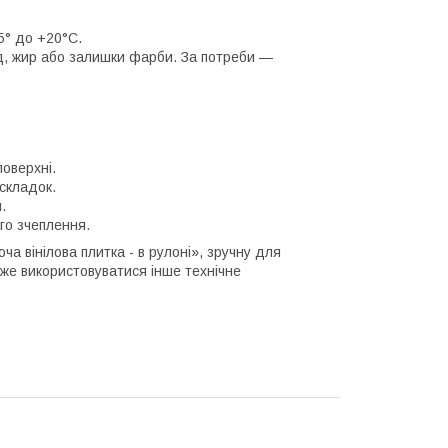
5° до +20°C.
уд, жир або залишки фарби. За потреби —
оверхні.
 складок.
.
го зчеплення.
а вінілова плитка - в рулоні», зручну для
оже використовуватися інше технічне