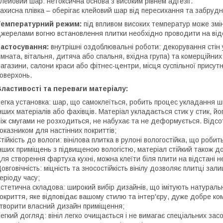
лейовий шар: нетоксична основа з високим рівнем адгезії.
ахисна плівка – оберігає клейовий шар від пересихання та забрудн
Температурний режим:
під впливом високих температур може змін
жерелами вогню встановлення плитки необхідно проводити на відс
Застосування:
внутрішні оздоблювальні роботи: декорування стін 
імната, вітальня, дитяча або спальня, вхідна група) та комерційни
агазини, салони краси або фітнес-центри, місця суспільної присутно
оверхонь.
ластивості та переваги матеріалу:
егка установка: шар, що самоклеїться, робить процес укладання 
нших матеріалів або фахівців. Матеріал укладається стик у стик, 
іж смугами не розходиться, не набухає та не деформується. Відс
оказником для настінних покриттів;
тійкість до вологи: вінілова плитка в рулоні вологостійка, що робит
нших приміщень з підвищеною вологістю, матеріал стійкий також до
ля створення фартуха кухні, можна клеїти біля плити на відстані н
овговічність: міцність та зносостійкість вінілу дозволяє плитці за
еріоду часу;
стетична складова: широкий вибір дизайнів, що імітують натуральн
окриття, яке відповідає вашому стилю та інтер'єру, дуже добре к
творити власний дизайн приміщення;
егкий догляд: вініл легко очищається і не вимагає спеціальних зас