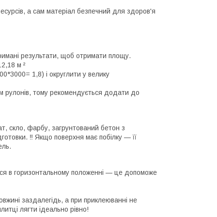
ресурсів, а сам матеріал безпечний для здоров'я
тримані результати, щоб отримати площу.
2,18 м ²
0*3000= 1,8) і округлити у велику
ням рулонів, тому рекомендується додати до
ат, скло, фарбу, загрунтований бетон з
отовки. ‼️ Якщо поверхня має побілку — її
ель.
тися в горизонтальному положенні — це допоможе
вжині заздалегідь, а при приклеюванні не
литці лягти ідеально рівно!