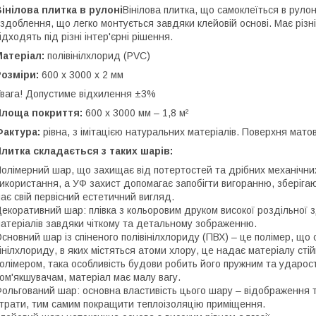
інілова плитка в рулоні
Вінілова плитка, що самоклеїться в руло
здоблення, що легко монтується завдяки клейовій основі. Має різн
ідходять під різні інтер'єрні рішення.
Матеріал:
полівінілхлорид (PVC)
Розміри:
600 х 3000 х 2 мм
вага! Допустиме відхилення ±3%
Площа покриття:
600 х 3000 мм – 1,8 м²
Фактура:
рівна, з імітацією натуральних матеріалів. Поверхня мато
литка складається з таких шарів:
олімерний шар, що захищає від потертостей та дрібних механічни
икористання, а УФ захист допомагає запобігти вигоранню, зберігаю
ає свій первісний естетичний вигляд.
екоративний шар: плівка з кольоровим друком високої роздільної з
атеріалів завдяки чіткому та детальному зображенню.
сновний шар із спіненого полівінілхлориду (ПВХ) – це полімер, що
інілхлориду, в яких містяться атоми хлору, це надає матеріалу стій
олімером, така особливість будови робить його пружним та ударост
ом'якшувачам, матеріал має малу вагу.
ольгований шар: основна властивість цього шару – відображення т
трати, тим самим покращити теплоізоляцію приміщення.