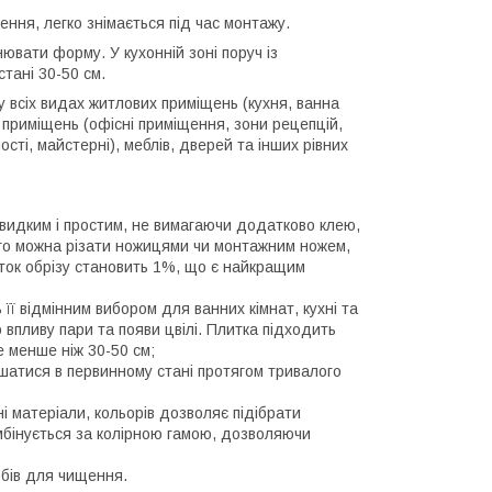
ення, легко знімається під час монтажу.
ювати форму. У кухонній зоні поруч із
тані 30-50 см.
у всіх видах житлових приміщень (кухня, ванна
х приміщень (офісні приміщення, зони рецепцій,
сті, майстерні), меблів, дверей та інших рівних
швидким і простим, не вимагаючи додатково клею,
його можна різати ножицями чи монтажним ножем,
оток обрізу становить 1%, що є найкращим
ь її відмінним вибором для ванних кімнат, кухні та
 впливу пари та появи цвілі. Плитка підходить
е менше ніж 30-50 см;
лишатися в первинному стані протягом тривалого
і матеріали, кольорів дозволяє підібрати
омбінується за колірною гамою, дозволяючи
обів для чищення.