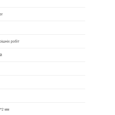
er
рішніх робіт
ий
*2 мм