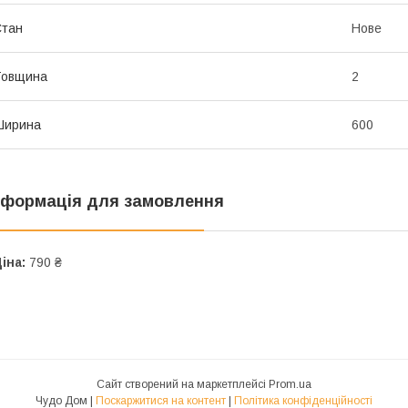
Стан
Нове
Товщина
2
Ширина
600
нформація для замовлення
іна:
790 ₴
Сайт створений на маркетплейсі
Prom.ua
Чудо Дом |
Поскаржитися на контент
|
Політика конфіденційності