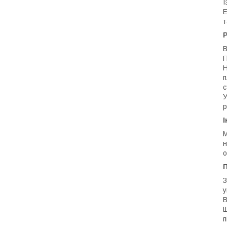
І
Е
т
Р
В
П
Н
п
с
У
р
І
М
н
о
З
у
В
Щ
п