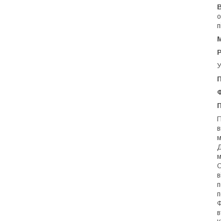
В
о
п
У
П
П
в
м
Д
м
О
в
п
п
Ф
в