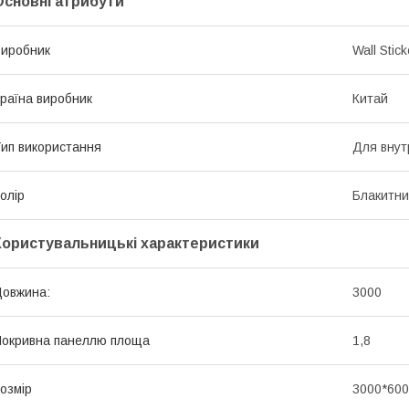
Основні атрибути
иробник
Wall Stick
раїна виробник
Китай
ип використання
Для внут
олір
Блакитн
Користувальницькі характеристики
овжина:
3000
окривна панеллю площа
1,8
озмір
3000*600