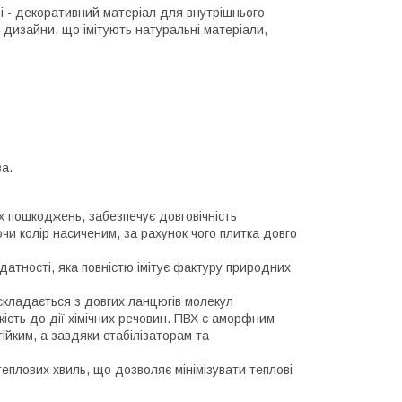
ні - декоративний матеріал для внутрішнього
і дизайни, що імітують натуральні матеріали,
ва.
х пошкоджень, забезпечує довговічність
чи колір насиченим, за рахунок чого плитка довго
датності, яка повністю імітує фактуру природних
 складається з довгих ланцюгів молекул
кість до дії хімічних речовин. ПВХ є аморфним
ійким, а завдяки стабілізаторам та
еплових хвиль, що дозволяє мінімізувати теплові