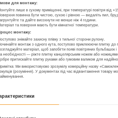
Умови для монтажу:
онтуйте лише в сухому приміщенні, при температурі повітря від +1
оверхня повинна бути чистою, сухою і рівною — видаліть пил, бр
агрунтуйте та дайте висохнути не менше ніж 4 години.
атеріал та поверхня мають бути кімнатної температури.
Процес монтажу:
оступово знімайте захисну плівку з тильної сторони рулону.
очинайте монтаж з одного кута, поступово приклеюючи плитку до п
озгладжуйте матеріал, щоб запобігти появі повітряних бульбашок і
а необхідності — ріжте плитку канцелярським ножем або ножицями
обре притискайте плитку руками або гумовим валиком для надійно
римітка: Ми використовуємо зрозумілу комерційну назву «Самоклеюч
окупців (розуміння). У документах під час відвантаження товару м
айменування.
арактеристики