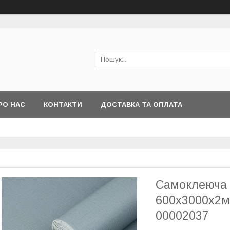
РО НАС
КОНТАКТИ
ДОСТАВКА ТА ОПЛАТА
Самоклеюча в
600х3000х2м
00002037