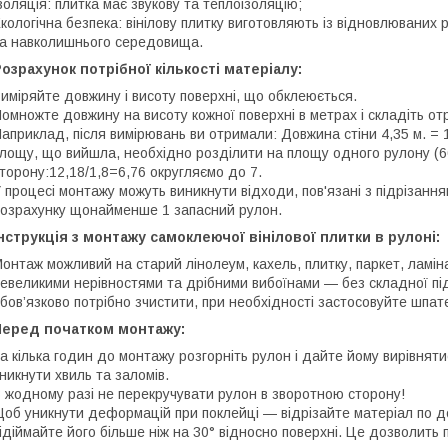
золяція: плитка має звукову та теплоізоляцію;
кологічна безпека: вінілову плитку виготовляють із відновлюваних 
а навколишнього середовища.
озрахунок потрібної кількості матеріалу:
иміряйте довжину і висоту поверхні, що обклеюється.
омножте довжину на висоту кожної поверхні в метрах і складіть о
априклад, після вимірювань ви отримали: Довжина стіни 4,35 м. = 1
лощу, що вийшла, необхідно розділити на площу одного рулону (60
торону:12,18/1,8=6,76 округляємо до 7.
 процесі монтажу можуть виникнути відходи, пов'язані з підрізан
озрахунку щонайменше 1 запасний рулон.
нструкція з монтажу самоклеючої вінілової плитки в рулоні:
онтаж можливий на старий лінолеум, кахель, плитку, паркет, ламін
евеликими нерівностями та дрібними вибоїнами — без складної підг
бов’язково потрібно зчистити, при необхідності застосовуйте шпат
Перед початком монтажу:
а кілька годин до монтажу розгорніть рулон і дайте йому вирівня
никнути хвиль та заломів.
 жодному разі не перекручувати рулон в зворотною сторону!
об уникнути деформацій при поклейці — відрізайте матеріал по до
ідіймайте його більше ніж на 30° відносно поверхні. Це дозволить п