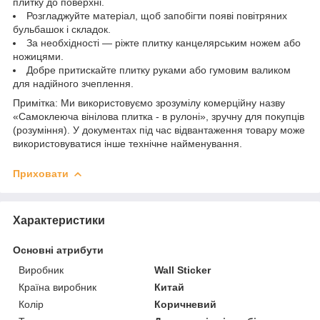
плитку до поверхні.
Розгладжуйте матеріал, щоб запобігти появі повітряних
бульбашок і складок.
За необхідності — ріжте плитку канцелярським ножем або
ножицями.
Добре притискайте плитку руками або гумовим валиком
для надійного зчеплення.
Примітка: Ми використовуємо зрозумілу комерційну назву
«Самоклеюча вінілова плитка - в рулоні», зручну для покупців
(розуміння). У документах під час відвантаження товару може
використовуватися інше технічне найменування.
Приховати
Характеристики
Основні атрибути
Виробник
Wall Sticker
Країна виробник
Китай
Колір
Коричневий