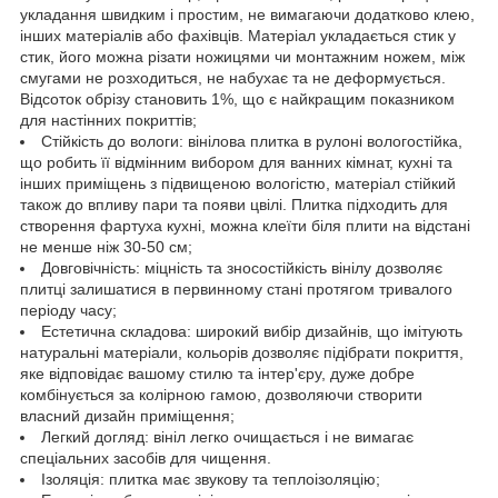
укладання швидким і простим, не вимагаючи додатково клею,
інших матеріалів або фахівців. Матеріал укладається стик у
стик, його можна різати ножицями чи монтажним ножем, між
смугами не розходиться, не набухає та не деформується.
Відсоток обрізу становить 1%, що є найкращим показником
для настінних покриттів;
Стійкість до вологи: вінілова плитка в рулоні вологостійка,
що робить її відмінним вибором для ванних кімнат, кухні та
інших приміщень з підвищеною вологістю, матеріал стійкий
також до впливу пари та появи цвілі. Плитка підходить для
створення фартуха кухні, можна клеїти біля плити на відстані
не менше ніж 30-50 см;
Довговічність: міцність та зносостійкість вінілу дозволяє
плитці залишатися в первинному стані протягом тривалого
періоду часу;
Естетична складова: широкий вибір дизайнів, що імітують
натуральні матеріали, кольорів дозволяє підібрати покриття,
яке відповідає вашому стилю та інтер'єру, дуже добре
комбінується за колірною гамою, дозволяючи створити
власний дизайн приміщення;
Легкий догляд: вініл легко очищається і не вимагає
спеціальних засобів для чищення.
Ізоляція: плитка має звукову та теплоізоляцію;