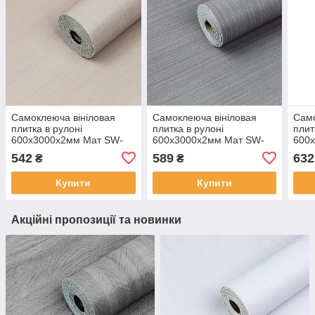
Самоклеюча вініловая
Самоклеюча вініловая
Само
плитка в рулоні
плитка в рулоні
плит
600х3000х2мм Мат SW-
600х3000х2мм Мат SW-
600
00002052
00002055
000
542
589
632
₴
₴
Купити
Купити
Акційні пропозиції та новинки