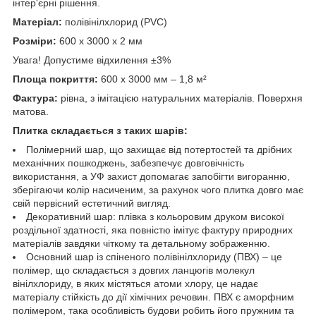
інтер'єрні рішення.
Матеріал:
полівінілхлорид (PVC)
Розміри:
600 х 3000 х 2 мм
Увага! Допустиме відхилення ±3%
Площа покриття:
600 х 3000 мм – 1,8 м²
Фактура:
рівна, з імітацією натуральних матеріалів. Поверхня
матова.
Плитка складається з таких шарів:
Полімерний шар, що захищає від потертостей та дрібних
механічних пошкоджень, забезпечує довговічність
використання, а УФ захист допомагає запобігти вигоранню,
зберігаючи колір насиченим, за рахунок чого плитка довго має
свій первісний естетичний вигляд.
Декоративний шар: плівка з кольоровим друком високої
роздільної здатності, яка повністю імітує фактуру природних
матеріалів завдяки чіткому та детальному зображенню.
Основний шар із спіненого полівінілхлориду (ПВХ) – це
полімер, що складається з довгих ланцюгів молекул
вінілхлориду, в яких містяться атоми хлору, це надає
матеріалу стійкість до дії хімічних речовин. ПВХ є аморфним
полімером, така особливість будови робить його пружним та