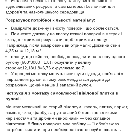
Екологічна безпека: вінілову плитку виготовляють із
відновлюваних ресурсів, а сам матеріал безпечний для
здоров'я та навколишнього середовища.
Розрахунок потрібної кількості матеріалу:
Виміряйте довжину і висоту поверхні, що обклеюється.
Помножте довжину на висоту кожної поверхні в метрах і
складіть отримані результати, щоб отримати площу.
Наприклад, після вимірювань ви отримали: Довжина стіни
4,35 м. = 12,18 м ²
площу, що вийшла, необхідно розділити на площу одного
рулону (600*3000= 1,8) і округлити у велику
сторону:12,18/1,8=6,76 округляємо до 7.
У процесі монтажу можуть виникнути відходи, пов'язані з
підрізанням рулонів, тому рекомендується додати до
розрахунку щонайменше 1 запасний рулон.
Інструкція з монтажу самоклеючої вінілової плитки в
рулоні:
Монтаж можливий на старий лінолеум, кахель, плитку, паркет,
ламінат, скло, фарбу, загрунтований бетон з невеликими
нерівностями та дрібними вибоїнами — без складної
підготовки. ‼️ Якщо поверхня має побілку — її обов’язково
потрібно зчистити, при необхідності застосовуйте шпатель.