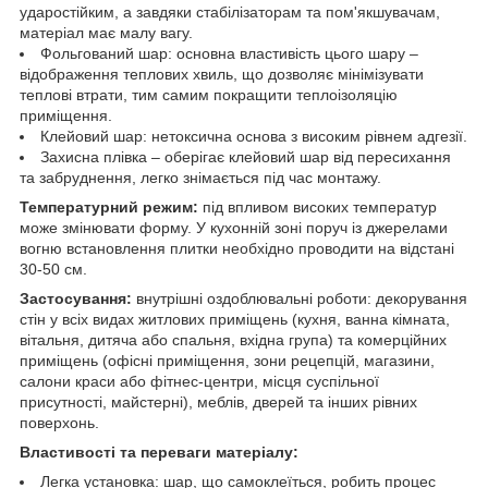
ударостійким, а завдяки стабілізаторам та пом'якшувачам,
матеріал має малу вагу.
Фольгований шар: основна властивість цього шару –
відображення теплових хвиль, що дозволяє мінімізувати
теплові втрати, тим самим покращити теплоізоляцію
приміщення.
Клейовий шар: нетоксична основа з високим рівнем адгезії.
Захисна плівка – оберігає клейовий шар від пересихання
та забруднення, легко знімається під час монтажу.
Температурний режим:
під впливом високих температур
може змінювати форму. У кухонній зоні поруч із джерелами
вогню встановлення плитки необхідно проводити на відстані
30-50 см.
Застосування:
внутрішні оздоблювальні роботи: декорування
стін у всіх видах житлових приміщень (кухня, ванна кімната,
вітальня, дитяча або спальня, вхідна група) та комерційних
приміщень (офісні приміщення, зони рецепцій, магазини,
салони краси або фітнес-центри, місця суспільної
присутності, майстерні), меблів, дверей та інших рівних
поверхонь.
Властивості та переваги матеріалу:
Легка установка: шар, що самоклеїться, робить процес