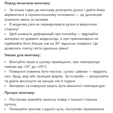
Перед початком монтажу:
За кілька годин до монтажу розгорніть рулон і дайте йому
вирівнятися в горизонтальному положенні — це допоможе
уникнути хвиль та заломів.
В жодному разі не перекручувати рулон в зворотною
сторону!
Щоб уникнути деформацій при поклейці — відрізайте
матеріал по довжині заздалегідь, а при приклеюванні не
підіймайте його більше ніж на 30° відносно поверхні. Це
дозволить плитці лягти ідеально рівно!
Умови для монтажу:
Монтуйте лише в сухому приміщенні, при температурі
повітря від +15° до +20°C.
Поверхня повинна бути чистою, сухою і рівною — видаліть
пил, бруд, жир або залишки фарби. За потреби — загрунтуйте
та дайте висохнути не менше ніж 4 години.
Матеріал та поверхня мають бути кімнатної температури.
Процес монтажу:
Поступово знімайте захисну плівку з тильної сторони
рулону.
Починайте монтаж з одного кута, поступово приклеюючи