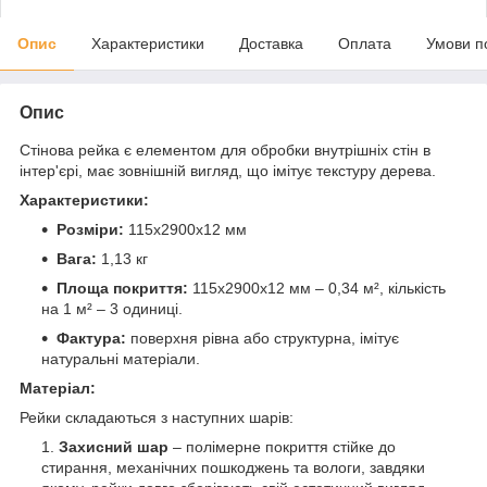
Опис
Характеристики
Доставка
Оплата
Умови п
Опис
Стінова рейка є елементом для обробки внутрішніх стін в
інтер'єрі, має зовнішній вигляд, що імітує текстуру дерева.
Характеристики:
Розміри:
115х2900х12 мм
Вага:
1,13 кг
Площа покриття:
115х2900х12 мм – 0,34 м², кількість
на 1 м² – 3 одиниці.
Фактура:
поверхня рівна або структурна, імітує
натуральні матеріали.
Матеріал:
Рейки складаються з наступних шарів:
Захисний шар
– полімерне покриття стійке до
стирання, механічних пошкоджень та вологи, завдяки