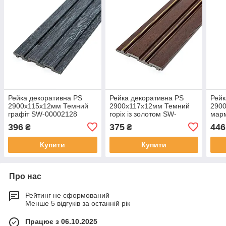
Рейка декоративна PS
Рейка декоративна PS
Рейк
2900х115х12мм Темний
2900х117х12мм Темний
2900
графіт SW-00002128
горіх із золотом SW-
мар
00002131-
396
375
446
₴
₴
Купити
Купити
Про нас
Рейтинг не сформований
Менше 5 відгуків за останній рік
Працює з 06.10.2025