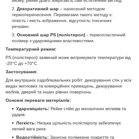
якому, рейки довго зберігають свій естетичний вигляд.
Декоративний шар
– нанесений методом
термоперенесення. Перевагами такого методу є:
чіткість і якість зображення, відсутність токсичних
речовин.
Основний шар PS (полістирол)
- термопластичний
полімер з удароміцними властивостями.
Температурний режим:
PS (полістирол) зазвичай може витримувати температури від
-20°C до +70°C.
Застосування:
Для внутрішніх оздоблювальних робіт: декорування стін у всіх
видах житлових та комерційних приміщень, декорування
меблів, дверей та інших рівних поверхонь.
Основні переваги матеріалів:
Удароміцність:
Рейки стійкі до механічних впливів та
ударів.
Легкість:
Низька щільність полістиролу забезпечує
легкий вага реек.
Водостійкість:
Захисне полімерне покриття та