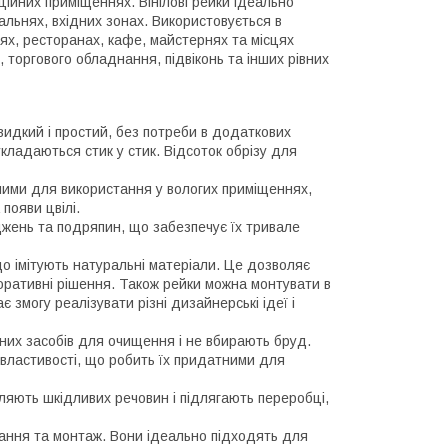
ційних приміщеннях. Вінілові рейки ідеально
пальнях, вхідних зонах. Використовується в
лях, ресторанах, кафе, майстернях та місцях
 торгового обладнання, підвіконь та інших рівних
видкий і простий, без потреби в додаткових
кладаються стик у стик. Відсоток обрізу для
льними для використання у вологих приміщеннях,
 появи цвілі.
коджень та подряпин, що забезпечує їх тривале
 що імітують натуральні матеріали. Це дозволяє
коративні рішення. Також рейки можна монтувати в
 змогу реалізувати різні дизайнерські ідеї і
ьних засобів для очищення і не вбирають бруд.
ні властивості, що робить їх придатними для
іляють шкідливих речовин і підлягають переробці,
вання та монтаж. Вони ідеально підходять для