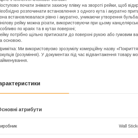
оступово почати знімати захисну плівку на звороті рейки, щоб відк
еобхідно розпочинати встановлення з одного кута і акуратно прит
она встановлювалася рівно і акуратно, уникаючи утворення бульб
інілову рейку можна різати, використовуючи при цьому канцелярськи
собливо по краях та в кутах поверхні;
ейку потрібно щільно притискати до поверхні рукою або гумовим в
а основою.
римітка: Ми використовуємо зрозумілу комерційну назву «Покриття
окупців (розуміння). У документах під час відвантаження товару м
айменування.
арактеристики
Основні атрибути
иробник
Wall Stick