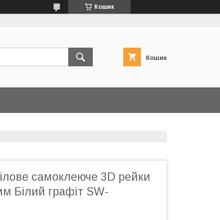
Кошик
Кошик
нілове самоклеюче 3D рейки
мм Білий графіт SW-