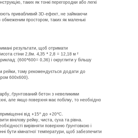
нструкцію, таких як тонкі перегородки або легкі
орюють привабливий 3D-ефект, не займаючи
з обмеженим простором, таких як маленькі
тримані результати, щоб отримати
ота стіни 2,8м. 4,35 * 2,8 = 12,18 м ²
иклад: (600*600= 0,36) і округлити у більшу
ням рейки, тому рекомендується додати до
іром 600х600).
 фарбу, ґрунтований бетон з невеликими
хні, але якщо поверхня має побілку, то необхідно
 приміщенні від +15º до +20ºС.
ти вінілову рейку, чиста, суха та рівна.
еобхідності вирівняти поверхню ґрунтовкою і
инні бути кімнатної температури, щоб забезпечити