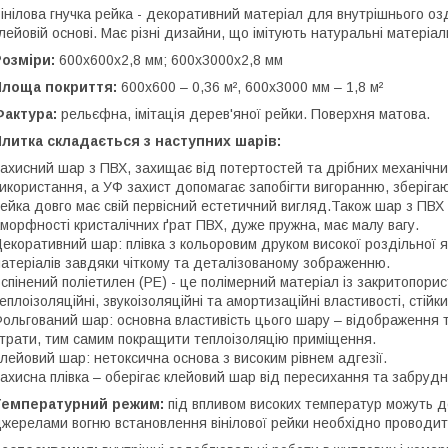
інілова гнучка рейка - декоративний матеріал для внутрішнього оз
лейовій основі. Має різні дизайни, що імітують натуральні матеріали
Розміри:
600х600х2,8 мм; 600х3000х2,8 мм
Площа покриття:
600х600 – 0,36 м², 600х3000 мм – 1,8 м²
Фактура:
рельєфна, імітація дерев'яної рейки. Поверхня матова.
литка складається з наступних шарів:
ахисний шар з ПВХ, захищає від потертостей та дрібних механічни
икористання, а УФ захист допомагає запобігти вигоранню, зберігаюч
ейка довго має свій первісний естетичний вигляд.Також шар з ПВХ ма
морфності кристалічних ґрат ПВХ, дуже пружна, має малу вагу.
екоративний шар: плівка з кольоровим друком високої роздільної я
атеріалів завдяки чіткому та деталізованому зображенню.
спінений поліетилен (РЕ) - це полімерний матеріал із закритопорист
еплоізоляційні, звукоізоляційні та амортизаційні властивості, стійк
ольгований шар: основна властивість цього шару – відображення т
трати, тим самим покращити теплоізоляцію приміщення.
лейовий шар: нетоксична основа з високим рівнем адгезії.
ахисна плівка – оберігає клейовий шар від пересихання та забрудн
Температурний режим:
під впливом високих температур можуть де
жерелами вогню встановлення вінілової рейки необхідно проводити