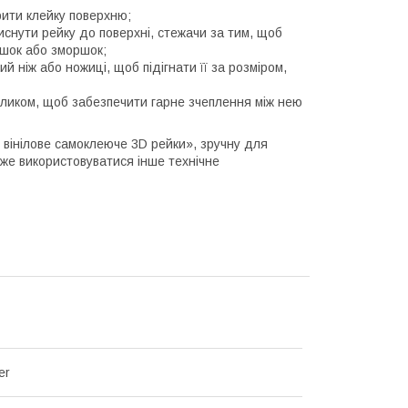
рити клейку поверхню;
иснути рейку до поверхні, стежачи за тим, щоб
ашок або зморшок;
й ніж або ножиці, щоб підігнати її за розміром,
аликом, щоб забезпечити гарне зчеплення між нею
 вінілове самоклеюче 3D рейки», зручну для
оже використовуватися інше технічне
er