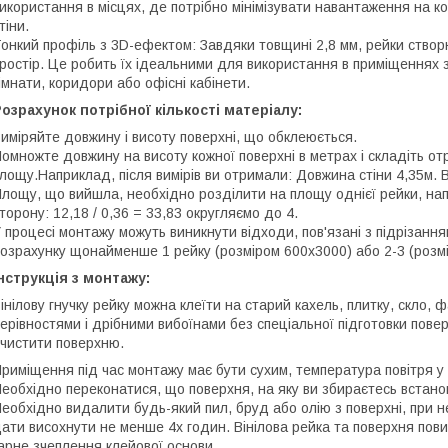
икористання в місцях, де потрібно мінімізувати навантаження на ко
тіни.
онкий профіль з 3D-ефектом: Завдяки товщині 2,8 мм, рейки ств
ростір. Це робить їх ідеальними для використання в приміщеннях 
імнати, коридори або офісні кабінети.
озрахунок потрібної кількості матеріалу:
иміряйте довжину і висоту поверхні, що обклеюється.
омножте довжину на висоту кожної поверхні в метрах і складіть о
лощу.Наприклад, після вимірів ви отримали: Довжина стіни 4,35м. Вис
лощу, що вийшла, необхідно розділити на площу однієї рейки, напр
торону: 12,18 / 0,36 = 33,83 округляємо до 4.
 процесі монтажу можуть виникнути відходи, пов'язані з підрізан
озрахунку щонайменше 1 рейку (розміром 600х3000) або 2-3 (розм
нструкція з монтажу:
інілову гнучку рейку можна клеїти на старий кахель, плитку, скло,
ерівностями і дрібними вибоїнами без спеціальної підготовки повер
чистити поверхню.
риміщення під час монтажу має бути сухим, температура повітря у
еобхідно переконатися, що поверхня, на яку ви збираєтесь встанови
еобхідно видалити будь-який пил, бруд або олію з поверхні, при н
ати висохнути не менше 4х годин. Вінілова рейка та поверхня пов
арне зчеплення клейової основи.