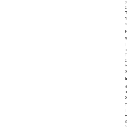
в
с
Т
п
к
Р
В
П
п
П
с
У
р
І
В
н
о
П
Н
Н
д
г