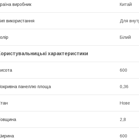
раїна виробник
Китай
ип використання
Для внут
олір
Білий
Користувальницькі характеристики
исота
600
окривна панеллю площа
0,36
Стан
Нове
Товщина
2,8
Ширина
600