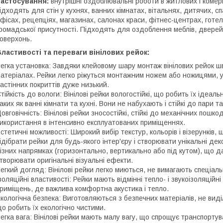
Застосування:
внутрішні оздоблювальні роботи в житлових і комер
ідходять для стін у кухнях, ванних кімнатах, вітальнях, дитячих, с
фісах, рецепціях, магазинах, салонах краси, фітнес-центрах, готе
ромадської присутності. Підходять для оздоблення меблів, дверей,
оверхонь.
ластивості та переваги вінілових рейок:
егка установка: Завдяки клейовому шару монтаж вінілових рейок ш
атеріалах. Рейки легко ріжуться монтажним ножем або ножицями, у
астінних покриттів дуже низький.
тійкість до вологи: Вінілові рейки вологостійкі, що робить їх ідеа
аких як ванні кімнати та кухні. Вони не набухають і стійкі до пари та
овговічність: Вінілові рейки зносостійкі, стійкі до механічних пош
икористання в інтенсивно експлуатованих приміщеннях.
стетичні можливості: Широкий вибір текстур, кольорів і візерунків,
ідібрати рейки для будь-якого інтер'єру і створювати унікальні де
ізних напрямках (горизонтально, вертикально або під кутом), що дає
творювати оригінальні візуальні ефекти.
егкий догляд: Вінілові рейки легко миються, не вимагають спеціал
золяційні властивості: Рейки мають відмінні тепло- і звукоізоляцій
риміщень, де важлива комфортна акустика і тепло.
кологічна безпека: Виготовляються з безпечних матеріалів, не вид
о робить їх екологічно чистими.
егка вага: Вінілові рейки мають малу вагу, що спрощує транспорту