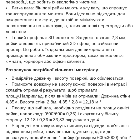
переробці, що робить їх екологічно чистими.
Легка вага: Вінілові рейки мають малу вагу, що спрощує
транспортування та монтаж. Вони ідеально підходять для
використання в місцях, де потрібно мінімізувати
навантаження на конструкцію, таких як тонкі перегородки або
легкі стіни.
Тонкий профіль з 3D-ефектом: Завдяки товщині 2,8 мм,
рейки створюють привабливий 3D-ефект, не займаючи
простір. Це робить їх ідеальними для використання в
приміщеннях з обмеженим простором, таких як маленькі
кімнати, коридори або офісні кабінети.
Розрахунок потрібної кількості матеріалу:
Виміряйте довжину і висоту поверхні, що обклеюється.
Помножте довжину на висоту кожної поверхні в метрах і
складіть отримані результати, щоб отримати
площу.Наприклад, після вимірів ви отримали: Довжина стіни
4,35м. Висота стіни 2,8м. 4,35 * 2,8 = 12,18 м ²
Площу, що вийшла, необхідно розділити на площу однієї
рейки, наприклад: (600*600= 0,36) і округлити у більшу
сторону: 12,18 / 0,36 = 33,83 округляємо до 4.
У процесі монтажу можуть виникнути відходи, пов'язані з
підрізанням рейки, тому рекомендується додати до
розрахунку щонайменше 1 рейку (розміром 600х3000) або 2-