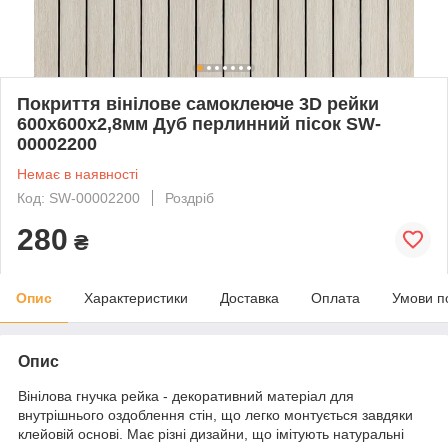
Покриття вінілове самоклеюче 3D рейки
600х600х2,8мм Дуб перлинний пісок SW-
00002200
Немає в наявності
Код: SW-00002200
Роздріб
280
₴
Опис
Характеристики
Доставка
Оплата
Умови п
Опис
Вінілова гнучка рейка - декоративний матеріал для
внутрішнього оздоблення стін, що легко монтується завдяки
клейовій основі. Має різні дизайни, що імітують натуральні