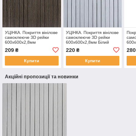
УЦІНКА. Покриття вінілове
УЦІНКА. Покриття вінілове
Покр
самоклеюче 3D рейки
самоклеюче 3D рейки
само
600х600х2,8мм
600х600х2,8мм Білий
600х
Димчастий каштан SW-
графіт SW-00002963
граф
209
220
280
₴
₴
00002962
Купити
Купити
Акційні пропозиції та новинки