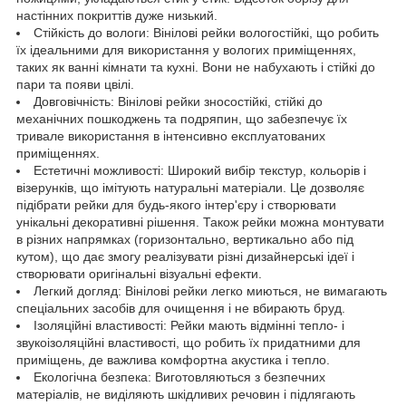
настінних покриттів дуже низький.
Стійкість до вологи: Вінілові рейки вологостійкі, що робить
їх ідеальними для використання у вологих приміщеннях,
таких як ванні кімнати та кухні. Вони не набухають і стійкі до
пари та появи цвілі.
Довговічність: Вінілові рейки зносостійкі, стійкі до
механічних пошкоджень та подряпин, що забезпечує їх
тривале використання в інтенсивно експлуатованих
приміщеннях.
Естетичні можливості: Широкий вибір текстур, кольорів і
візерунків, що імітують натуральні матеріали. Це дозволяє
підібрати рейки для будь-якого інтер'єру і створювати
унікальні декоративні рішення. Також рейки можна монтувати
в різних напрямках (горизонтально, вертикально або під
кутом), що дає змогу реалізувати різні дизайнерські ідеї і
створювати оригінальні візуальні ефекти.
Легкий догляд: Вінілові рейки легко миються, не вимагають
спеціальних засобів для очищення і не вбирають бруд.
Ізоляційні властивості: Рейки мають відмінні тепло- і
звукоізоляційні властивості, що робить їх придатними для
приміщень, де важлива комфортна акустика і тепло.
Екологічна безпека: Виготовляються з безпечних
матеріалів, не виділяють шкідливих речовин і підлягають