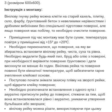
3 (розміром 600х600).
Інструкція з монтажу:
Вінілову гнучку рейку можна клеїти на старий кахель, плитку,
скло, фарбу, ґрунтований бетон з невеликими нерівностями і
дрібними вибоїнами без спеціальної підготовки поверхні, але
якщо поверхня має побілку, то необхідно очистити поверхню.
Приміщення під час монтажу має бути сухим, температура
повітря у приміщенні від +15º до +20ºС.
Необхідно переконатися, що поверхня, на яку ви
збираєтесь встановити вінілову рейку, чиста, суха та рівна.
Необхідно видалити будь-який пил, бруд або олію з поверхні,
при необхідності вирівняти поверхню ґрунтовкою і дати
висохнути не менше 4х годин. Вінілова рейка та поверхня
повинні бути кімнатної температури, щоб забезпечити гарне
зчеплення клейової основи.
Поступово почати знімати захисну плівку на звороті рейки,
щоб відкрити клейку поверхню;
Необхідно розпочинати встановлення з одного кута і
акуратно притиснути рейку до поверхні, стежачи за тим, щоб
вона встановлювалася рівно і акуратно, уникаючи утворення
бульбашок або зморшок;
вінілову рейку можна різати, використовуючи при цьому