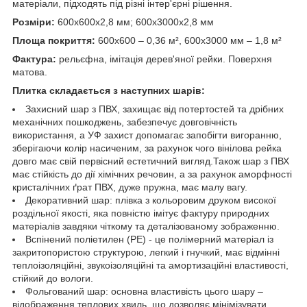
матеріали, підходять під різні інтер'єрні рішення.
Розміри:
600х600х2,8 мм; 600х3000х2,8 мм
Площа покриття:
600х600 – 0,36 м², 600х3000 мм – 1,8 м²
Фактура:
рельєфна, імітація дерев'яної рейки. Поверхня
матова.
Плитка складається з наступних шарів:
Захисний шар з ПВХ, захищає від потертостей та дрібних
механічних пошкоджень, забезпечує довговічність
використання, а УФ захист допомагає запобігти вигоранню,
зберігаючи колір насиченим, за рахунок чого вінілова рейка
довго має свій первісний естетичний вигляд.Також шар з ПВХ
має стійкість до дії хімічних речовин, а за рахунок аморфності
кристалічних ґрат ПВХ, дуже пружна, має малу вагу.
Декоративний шар: плівка з кольоровим друком високої
роздільної якості, яка повністю імітує фактуру природних
матеріалів завдяки чіткому та деталізованому зображенню.
Вспінений поліетилен (РЕ) - це полімерний матеріал із
закритопористою структурою, легкий і гнучкий, має відмінні
теплоізоляційні, звукоізоляційні та амортизаційні властивості,
стійкий до вологи.
Фольгований шар: основна властивість цього шару –
відображення теплових хвиль, що дозволяє мінімізувати