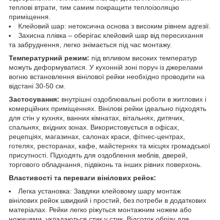
теплові втрати, тим самим покращити теплоізоляцію
приміщення.
Клейовий шар: нетоксична основа з високим рівнем адгезії.
Захисна плівка – оберігає клейовий шар від пересихання
та забруднення, легко знімається під час монтажу.
Температурний режим:
під впливом високих температур
можуть деформуватися. У кухонній зоні поруч із джерелами
вогню встановлення вінілової рейки необхідно проводити на
відстані 30-50 см.
Застосування:
внутрішні оздоблювальні роботи в житлових і
комерційних приміщеннях. Вінілові рейки ідеально підходять
для стін у кухнях, ванних кімнатах, вітальнях, дитячих,
спальнях, вхідних зонах. Використовується в офісах,
рецепціях, магазинах, салонах краси, фітнес-центрах,
готелях, ресторанах, кафе, майстернях та місцях громадської
присутності. Підходять для оздоблення меблів, дверей,
торгового обладнання, підвіконь та інших рівних поверхонь.
Властивості та переваги вінілових рейок:
Легка установка: Завдяки клейовому шару монтаж
вінілових рейок швидкий і простий, без потреби в додаткових
матеріалах. Рейки легко ріжуться монтажним ножем або
ножицями, укладаються стик у стик. Відсоток обрізу для