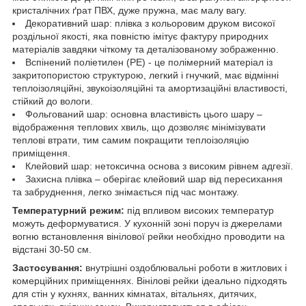
кристалічних ґрат ПВХ, дуже пружна, має малу вагу.
Декоративний шар: плівка з кольоровим друком високої
роздільної якості, яка повністю імітує фактуру природних
матеріалів завдяки чіткому та деталізованому зображенню.
Вспінений поліетилен (РЕ) - це полімерний матеріал із
закритопористою структурою, легкий і гнучкий, має відмінні
теплоізоляційні, звукоізоляційні та амортизаційні властивості,
стійкий до вологи.
Фольгований шар: основна властивість цього шару –
відображення теплових хвиль, що дозволяє мінімізувати
теплові втрати, тим самим покращити теплоізоляцію
приміщення.
Клейовий шар: нетоксична основа з високим рівнем адгезії.
Захисна плівка – оберігає клейовий шар від пересихання
та забруднення, легко знімається під час монтажу.
Температурний режим:
під впливом високих температур
можуть деформуватися. У кухонній зоні поруч із джерелами
вогню встановлення вінілової рейки необхідно проводити на
відстані 30-50 см.
Застосування:
внутрішні оздоблювальні роботи в житлових і
комерційних приміщеннях. Вінілові рейки ідеально підходять
для стін у кухнях, ванних кімнатах, вітальнях, дитячих,