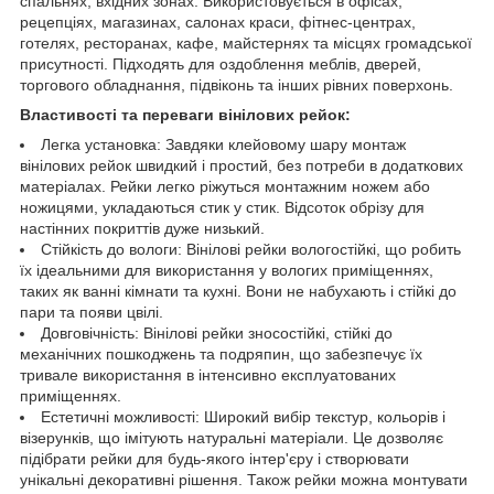
спальнях, вхідних зонах. Використовується в офісах,
рецепціях, магазинах, салонах краси, фітнес-центрах,
готелях, ресторанах, кафе, майстернях та місцях громадської
присутності. Підходять для оздоблення меблів, дверей,
торгового обладнання, підвіконь та інших рівних поверхонь.
Властивості та переваги вінілових рейок:
Легка установка: Завдяки клейовому шару монтаж
вінілових рейок швидкий і простий, без потреби в додаткових
матеріалах. Рейки легко ріжуться монтажним ножем або
ножицями, укладаються стик у стик. Відсоток обрізу для
настінних покриттів дуже низький.
Стійкість до вологи: Вінілові рейки вологостійкі, що робить
їх ідеальними для використання у вологих приміщеннях,
таких як ванні кімнати та кухні. Вони не набухають і стійкі до
пари та появи цвілі.
Довговічність: Вінілові рейки зносостійкі, стійкі до
механічних пошкоджень та подряпин, що забезпечує їх
тривале використання в інтенсивно експлуатованих
приміщеннях.
Естетичні можливості: Широкий вибір текстур, кольорів і
візерунків, що імітують натуральні матеріали. Це дозволяє
підібрати рейки для будь-якого інтер'єру і створювати
унікальні декоративні рішення. Також рейки можна монтувати