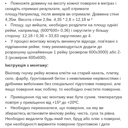
Помножте довжину на висоту кожної поверхні в метрах і
складіть отримані результати, щоб отримати
площу.Наприклад, після вимірів ви отримали: Довжина стіни
4,35м. Висота стіни 2,8м. 4,35 * 2,8 = 12,18 м ²
Площу, що вийшла, необхідно розділити на площу однієї
рейки, наприклад: (600*600= 0,36) і округлити у більшу
сторону: 12,18 / 0,36 = 33,83 округляємо до 4.
У процесі монтажу можуть виникнути відходи, пов'язані з
підрізанням рейки, тому рекомендується додати до
розрахунку щонайменше 1 рейку (розміром 600х3000) або 2-
3 (розміром 600х600).
Інструкція з монтажу:
Вінілову гнучку рейку можна клеїти на старий кахель, плитку,
скло, фарбу, ґрунтований бетон з невеликими нерівностями і
дрібними вибоїнами без спеціальної підготовки поверхні, але
якщо поверхня має побілку, то необхідно очистити поверхню.
Приміщення під час монтажу має бути сухим, температура
повітря у приміщенні від +15º до +20ºС.
Необхідно переконатися, що поверхня, на яку ви
збираєтесь встановити вінілову рейку, чиста, суха та рівна.
Необхідно видалити будь-який пил, бруд або олію з поверхні,
при необхідності вирівняти поверхню ґрунтовкою і дати