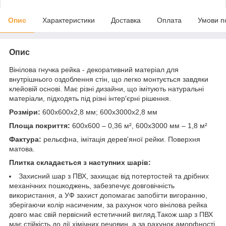
Опис
Характеристики
Доставка
Оплата
Умови п
Опис
Вінілова гнучка рейка - декоративний матеріал для
внутрішнього оздоблення стін, що легко монтується завдяки
клейовій основі. Має різні дизайни, що імітують натуральні
матеріали, підходять під різні інтер'єрні рішення.
Розміри:
600х600х2,8 мм; 600х3000х2,8 мм
Площа покриття:
600х600 – 0,36 м², 600х3000 мм – 1,8 м²
Фактура:
рельєфна, імітація дерев'яної рейки. Поверхня
матова.
Плитка складається з наступних шарів:
Захисний шар з ПВХ, захищає від потертостей та дрібних
механічних пошкоджень, забезпечує довговічність
використання, а УФ захист допомагає запобігти вигоранню,
зберігаючи колір насиченим, за рахунок чого вінілова рейка
довго має свій первісний естетичний вигляд.Також шар з ПВХ
має стійкість до дії хімічних речовин, а за рахунок аморфності