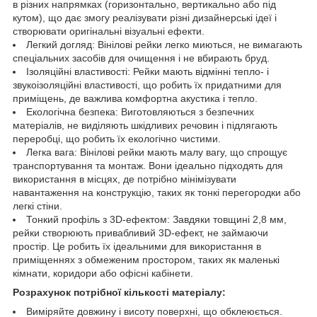
в різних напрямках (горизонтально, вертикально або під
кутом), що дає змогу реалізувати різні дизайнерські ідеї і
створювати оригінальні візуальні ефекти.
Легкий догляд: Вінілові рейки легко миються, не вимагають
спеціальних засобів для очищення і не вбирають бруд.
Ізоляційні властивості: Рейки мають відмінні тепло- і
звукоізоляційні властивості, що робить їх придатними для
приміщень, де важлива комфортна акустика і тепло.
Екологічна безпека: Виготовляються з безпечних
матеріалів, не виділяють шкідливих речовин і підлягають
переробці, що робить їх екологічно чистими.
Легка вага: Вінілові рейки мають малу вагу, що спрощує
транспортування та монтаж. Вони ідеально підходять для
використання в місцях, де потрібно мінімізувати
навантаження на конструкцію, таких як тонкі перегородки або
легкі стіни.
Тонкий профіль з 3D-ефектом: Завдяки товщині 2,8 мм,
рейки створюють привабливий 3D-ефект, не займаючи
простір. Це робить їх ідеальними для використання в
приміщеннях з обмеженим простором, таких як маленькі
кімнати, коридори або офісні кабінети.
Розрахунок потрібної кількості матеріалу:
Виміряйте довжину і висоту поверхні, що обклеюється.