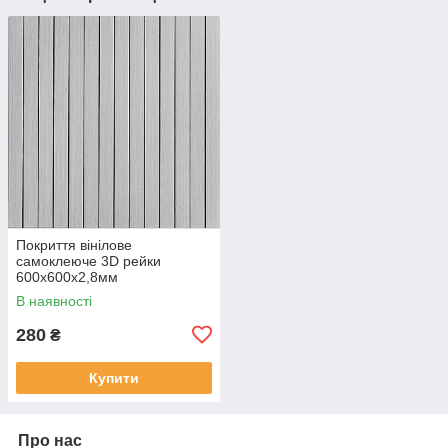
Покриття вінілове
самоклеюче 3D рейки
600х600х2,8мм
Скандинавський білий шпон
В наявності
SW-00002197
280
₴
Купити
Про нас