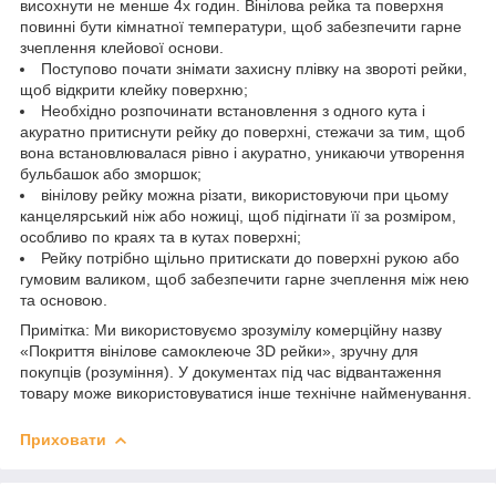
висохнути не менше 4х годин. Вінілова рейка та поверхня
повинні бути кімнатної температури, щоб забезпечити гарне
зчеплення клейової основи.
Поступово почати знімати захисну плівку на звороті рейки,
щоб відкрити клейку поверхню;
Необхідно розпочинати встановлення з одного кута і
акуратно притиснути рейку до поверхні, стежачи за тим, щоб
вона встановлювалася рівно і акуратно, уникаючи утворення
бульбашок або зморшок;
вінілову рейку можна різати, використовуючи при цьому
канцелярський ніж або ножиці, щоб підігнати її за розміром,
особливо по краях та в кутах поверхні;
Рейку потрібно щільно притискати до поверхні рукою або
гумовим валиком, щоб забезпечити гарне зчеплення між нею
та основою.
Примітка: Ми використовуємо зрозумілу комерційну назву
«Покриття вінілове самоклеюче 3D рейки», зручну для
покупців (розуміння). У документах під час відвантаження
товару може використовуватися інше технічне найменування.
Приховати