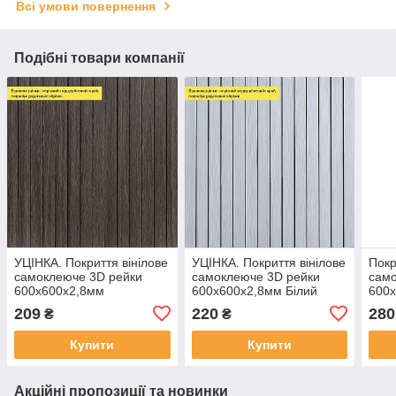
Всі умови повернення
Подібні товари компанії
УЦІНКА. Покриття вінілове
УЦІНКА. Покриття вінілове
Покр
самоклеюче 3D рейки
самоклеюче 3D рейки
само
600х600х2,8мм
600х600х2,8мм Білий
600х
Димчастий каштан SW-
графіт SW-00002963
граф
209
220
280
₴
₴
00002962
Купити
Купити
Акційні пропозиції та новинки