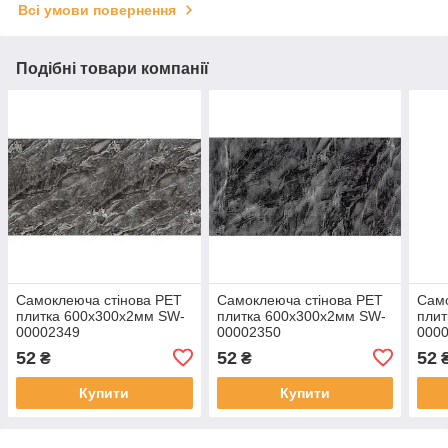
Всі умови повернення
Подібні товари компанії
Самоклеюча стінова PET
Самоклеюча стінова PET
Само
плитка 600х300х2мм SW-
плитка 600х300х2мм SW-
плит
00002349
00002350
000
52
52
52
₴
₴
Купити
Купити