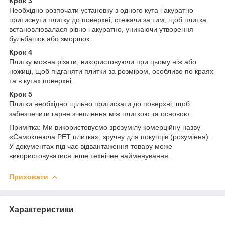
Крок 3
Необхідно розпочати установку з одного кута і акуратно
притиснути плитку до поверхні, стежачи за тим, щоб плитка
встановлювалася рівно і акуратно, уникаючи утворення
бульбашок або зморшок.
Крок 4
Плитку можна різати, використовуючи при цьому ніж або
ножиці, щоб підганяти плитки за розміром, особливо по краях
та в кутах поверхні.
Крок 5
Плитки необхідно щільно притискати до поверхні, щоб
забезпечити гарне зчеплення між плиткою та основою.
Примітка: Ми використовуємо зрозумілу комерційну назву
«Самоклеюча PET плитка», зручну для покупців (розуміння).
У документах під час відвантаження товару може
використовуватися інше технічне найменування.
Приховати
Характеристики