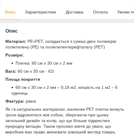
Опис
Характеристики
Доставка
Оплата
Умови п
Опис
Матеріал:
PE+PET, складається з суміші двох полімерів:
поліетилену (PE) та поліетилентерефталату (PET)
Розміри:
Плитка: 60 см х 30 см х 2 мм
Вага:
60 см х 30 см - 62г
Площа покриття
60 см х 30 см х 2 мм – 0,18 м2, кількість на 1 м2 – 6
одиниць
Фактура:
рівна
Як і в натуральних матеріалах, малюнки РЕТ плиток можуть
трохи відрізнятися між собою, зберігаючи при цьому
загальний дизайн та колір, що ще більше підкреслює
природну імітацію. Також просимо взяти до уваги, що
виробник має право змінювати зовнішній вигляд товару,