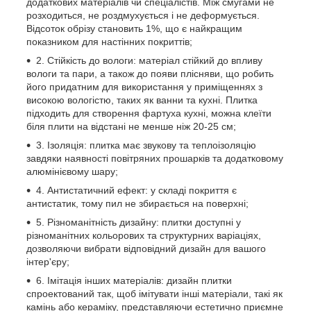
додаткових матеріалів чи спеціалістів. Між смугами не
розходиться, не роздмухується і не деформується.
Відсоток обрізу становить 1%, що є найкращим
показником для настінних покриттів;
2. Стійкість до вологи: матеріал стійкий до впливу
вологи та пари, а також до появи плісняви, що робить
його придатним для використання у приміщеннях з
високою вологістю, таких як ванни та кухні. Плитка
підходить для створення фартуха кухні, можна клеїти
біля плити на відстані не менше ніж 20-25 см;
3. Ізоляція: плитка має звукову та теплоізоляцію
завдяки наявності повітряних прошарків та додатковому
алюмінієвому шару;
4. Антистатичний ефект: у складі покриття є
антистатик, тому пил не збирається на поверхні;
5. Різноманітність дизайну: плитки доступні у
різноманітних кольорових та структурних варіаціях,
дозволяючи вибрати відповідний дизайн для вашого
інтер'єру;
6. Імітація інших матеріалів: дизайн плитки
спроектований так, щоб імітувати інші матеріали, такі як
камінь або кераміку, представляючи естетично приємне