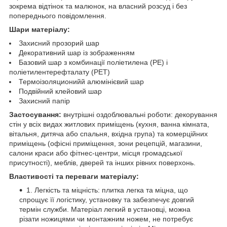
зокрема відтінок та малюнок, на власний розсуд і без
попереднього повідомлення.
Шари матеріалу:
Захисний прозорий шар
Декоративний шар із зображенням
Базовий шар з комбинації поліетилена (PE) і
поліетилентерефталату (PET)
Термоізоляционийй алюмінієвий шар
Подвійний клейовий шар
Захисний папір
Застосування:
внутрішні оздоблювальні роботи: декорування
стін у всіх видах житлових приміщень (кухня, ванна кімната,
вітальня, дитяча або спальня, вхідна група) та комерційних
приміщень (офісні приміщення, зони рецепцій, магазини,
салони краси або фітнес-центри, місця громадської
присутності), меблів, дверей та інших рівних поверхонь.
Властивості та переваги матеріалу:
1. Легкість та міцність: плитка легка та міцна, що
спрощує її логістику, установку та забезпечує довгий
термін служби. Матеріал легкий в установці, можна
різати ножицями чи монтажним ножем, не потребує