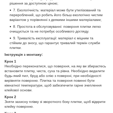
рішення за доступною ціною;
7. Екологічність: матеріал може бути утилізований та
перероблений, що робить його більш екологічно чистим
варіантом у порівнянні з деякими іншими матеріалами;
8. Простота в обслуговуванні: поверхня плитки легко
очищується та не потребує особливого догляду.
9. Тривалість експлуатації: матеріал є міцним та
стійким до зносу, що гарантує тривалий термін служби
плитки.
Інструкція з монтажу:
Крок 1
Необхідно переконатися, що поверхня, на яку ви збираєтесь
встановити плитку, чиста, суха та рівна. Необхідно видалити
будь-який пил, бруд або олію з поверхні, при необхідності
вирівняти поверхню. Плитка та поверхня повинні бути
кімнатної температури, щоб забезпечити гарне зчеплення
клейової основи.
Крок 2
Зняти захисну плівку зі зворотного боку плитки, щоб відкрити
клейку поверхню.