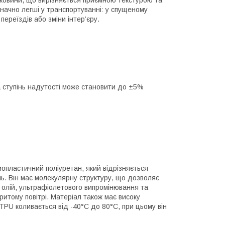
ішковини, що вирізняється приємною текстурою та
значно легші у транспортуванні: у спущеному
ереїздів або зміни інтер’єру.
а ступінь надутості може становити до ±5%
мопластичний поліуретан, який відрізняється
нь. Він має молекулярну структуру, що дозволяє
а олій, ультрафіолетового випромінювання та
итому повітрі. Матеріал також має високу
TPU коливається від -40°C до 80°C, при цьому він