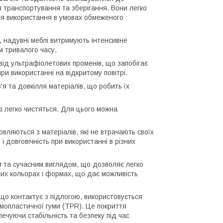
я транспортування та зберігання. Вони легко
ля використання в умовах обмеженого
 надувні меблі витримують інтенсивне
м тривалого часу.
від ультрафіолетових променів, що запобігає
при використанні на відкритому повітрі.
я та довкілля матеріалів, що робить їх
кі легко чистяться. Для цього можна
овляються з матеріалів, які не втрачають своїх
і довговічність при використанні в різних
 та сучасним виглядом, що дозволяє легко
ьних кольорах і формах, що дає можливість
що контактує з підлогою, використовується
рмопластичної гуми (TPR). Це покриття
ечуючи стабільність та безпеку під час