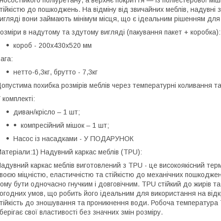
носостійкого поліуретану, а верхнє покриття — із поліестерової м
тійкістю до пошкоджень. На відміну від звичайних меблів, надувні 
игляді вони займають мінімум місця, що є ідеальним рішенням для п
озміри в надутому та здутому вигляді (пакування пакет + коробка):
короб - 200х430х520 мм
ага:
нетто-6,3кг, брутто - 7,3кг
опустима похибка розмірів меблів через температурні коливання т
 комплекті:
диван/крісло – 1 шт;
компресійний мішок – 1 шт;
Насос із насадками - У ПОДАРУНОК
атеріали:1) Надувний каркас меблів (TPU):
адувний каркас меблів виготовлений з TPU - це високоякісний тер
воєю міцністю, еластичністю та стійкістю до механічних пошкодже
ому бути одночасно гнучким і довговічним. TPU стійкий до жирів т
огодних умов, що робить його ідеальним для використання на відкр
тійкість до зношування та проникнення води. Робоча температура 
берігає свої властивості без значних змін розміру.