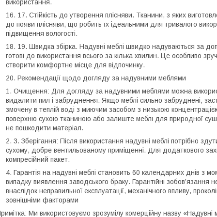
використання.
Стійкість до утворення плісняви.
Тканини, з яких виготовле
до появи плісняви, що робить їх ідеальними для тривалого вико
підвищення вологості.
Швидка збірка.
Надувні меблі швидко надуваються за допо
готові до використання всього за кілька хвилин. Це особливо зру
створити комфортне місце для відпочинку.
Рекомендації щодо догляду за надувними меблями
Очищення:
Для догляду за надувними меблями можна використо
видалити пил і забруднення. Якщо меблі сильно забруднені, заст
змочену в теплій воді з миючим засобом з низькою концентрацією
поверхню сухою тканиною або залиште меблі для природної сушки
не пошкодити матеріал.
Зберігання:
Після використання надувні меблі потрібно здути
сухому, добре вентильованому приміщенні. Для додаткового захи
компресійний пакет.
Гарантія на надувні меблі становить 60 календарних днів з м
випадку виявлення заводського браку. Гарантійні зобов’язання
внаслідок неправильної експлуатації, механічного впливу, проколі
зовнішніми факторами
римітка: Ми використовуємо зрозумілу комерційну назву «Надувні ме