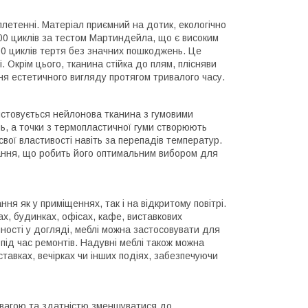
летенні. Матеріал приємний на дотик, екологічно
 000 циклів за тестом Мартиндейла, що є високим
00 циклів тертя без значних пошкоджень. Це
. Окрім цього, тканина стійка до плям, плісняви
ння естетичного вигляду протягом тривалого часу.
ристовується нейлонова тканина з гумовими
нь, а точки з термопластичної гуми створюють
свої властивості навіть за перепадів температур.
взання, що робить його оптимальним вибором для
ня як у приміщеннях, так і на відкритому повітрі.
х, будинках, офісах, кафе, виставкових
чності у догляді, меблі можна застосовувати для
ід час ремонтів. Надувні меблі також можна
авках, вечірках чи інших подіях, забезпечуючи
 вагою та здатністю зменшуватися до