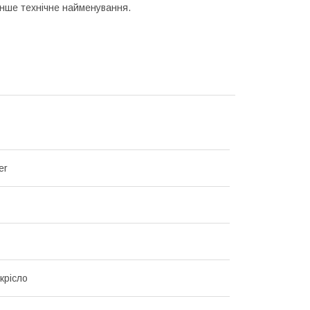
інше технічне найменування.
er
крісло