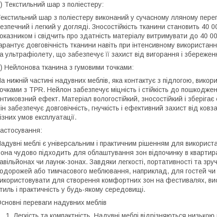
) Текстильний шар з поліестеру:
екстильний шар з поліестеру виконаний у сучасному лляному переп
езпечний і легкий у догляді. Зносостійкість тканини становить 40
оказником і свідчить про здатність матеріалу витримувати до 40 0
арантує довговічність тканини навіть при інтенсивному використанні
а ультрафіолету, що забезпечує її захист від вигорання і збереже
) Нейлонова тканина з гумовими точками:
а нижній частині надувних меблів, яка контактує з підлогою, вико
очками з TPR. Нейлон забезпечує міцність і стійкість до пошкодже
нтиковзний ефект. Матеріал вологостійкий, зносостійкий і зберігає 
ін забезпечує довговічність, гнучкість і ефективний захист від ко
ізних умов експлуатації.
астосування:
адувні меблі є універсальним і практичним рішенням для використан
она чудово підходить для облаштування зон відпочинку в квартира
авільйонах чи лаунж-зонах. Завдяки легкості, портативності та зру
одорожей або тимчасового меблювання, наприклад, для гостей чи п
икористовувати для створення комфортних зон на фестивалях, вист
тиль і практичність у будь-якому середовищі.
сновні переваги надувних меблів
Легкість та компактність.
Надувні меблі відрізняються низькою