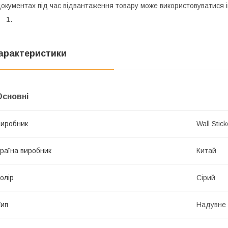
окументах під час відвантаження товару може використовуватися 
арактеристики
Основні
иробник
Wall Stick
раїна виробник
Китай
олір
Сірий
ип
Надувне 