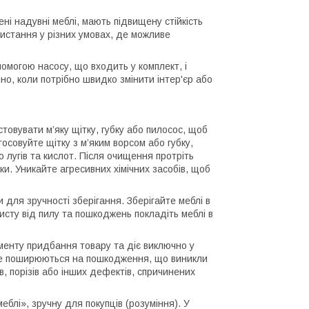
ні надувні меблі, мають підвищену стійкість
ристання у різних умовах, де можливе
могою насосу, що входить у комплект, і
чно, коли потрібно швидко змінити інтер'єр або
вувати м’яку щітку, губку або пилосос, щоб
осовуйте щітку з м’яким ворсом або губку,
 лугів та кислот. Після очищення протріть
. Уникайте агресивних хімічних засобів, щоб
 для зручності зберігання. Зберігайте меблі в
сту від пилу та пошкоджень покладіть меблі в
оменту придбання товару та діє виключно у
 не поширюються на пошкодження, що виникли
в, порізів або інших дефектів, спричинених
блі», зручну для покупців (розуміння). У