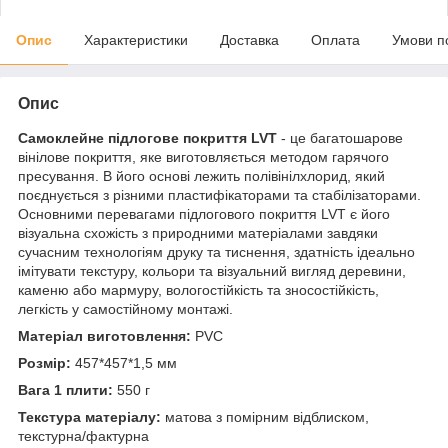
Опис
Характеристики
Доставка
Оплата
Умови п
Опис
Самоклейне підлогове покриття LVT
- це багатошарове
вінілове покриття, яке виготовляється методом гарячого
пресування. В його основі лежить полівінілхлорид, який
поєднується з різними пластифікаторами та стабілізаторами.
Основними перевагами підлогового покриття LVT є його
візуальна схожість з природними матеріалами завдяки
сучасним технологіям друку та тиснення, здатність ідеально
імітувати текстуру, кольори та візуальний вигляд деревини,
каменю або мармуру, вологостійкість та зносостійкість,
легкість у самостійному монтажі.
Матеріал виготовлення:
PVC
Розмір:
457*457*1,5 мм
Вага 1 плити:
550 г
Текстура матеріалу:
матова з помірним відблиском,
текстурна/фактурна