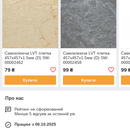
Самоклеюча LVT плитка
Самоклеюча LVT плитка
Само
457х457х1.5мм (D) SW-
457х457х1.5мм (D) SW-
457х
00002462
00002458
000
79
99
99
₴
₴
Купити
Купити
Про нас
Рейтинг не сформований
Менше 5 відгуків за останній рік
Працює з 06.10.2025