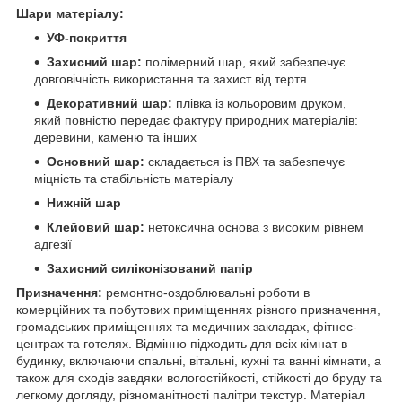
Шари матеріалу:
УФ-покриття
Захисний шар:
полімерний шар, який забезпечує
довговічність використання та захист від тертя
Декоративний шар:
плівка із кольоровим друком,
який повністю передає фактуру природних матеріалів:
деревини, каменю та інших
Основний шар:
складається із ПВХ та забезпечує
міцність та стабільність матеріалу
Нижній шар
Клейовий шар:
нетоксична основа з високим рівнем
адгезії
Захисний силіконізований папір
Призначення:
ремонтно-оздоблювальні роботи в
комерційних та побутових приміщеннях різного призначення,
громадських приміщеннях та медичних закладах, фітнес-
центрах та готелях. Відмінно підходить для всіх кімнат в
будинку, включаючи спальні, вітальні, кухні та ванні кімнати, а
також для сходів завдяки вологостійкості, стійкості до бруду та
легкому догляду, різноманітності палітри текстур. Матеріал