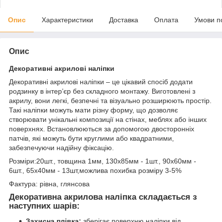
Опис
Характеристики
Доставка
Оплата
Умови п
Опис
Декоративні акрилові наліпки
Декоративні акрилові наліпки – це цікавий спосіб додати
родзинку в інтер’єр без складного монтажу. Виготовлені з
акрилу, вони легкі, безпечні та візуально розширюють простір.
Такі наліпки можуть мати різну форму, що дозволяє
створювати унікальні композиції на стінах, меблях або інших
поверхнях. Встановлюються за допомогою двосторонніх
патчів, які можуть бути круглими або квадратними,
забезпечуючи надійну фіксацію.
Розміри:20шт., товщина 1мм, 130х85мм - 1шт., 90х60мм -
6шт., 65х40мм - 13шт,можлива похибка розміру 3-5%
Фактура: рівна, глянсова
Декоративна акрилова наліпка складається з
наступних шарів:
Захисна плівка:
зберігає поверхню наліпки від