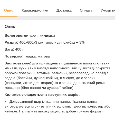
Опис
Характеристики
Доставка
Оплата
Умови п
Опис
Вологопоглинаючі килимки
Розмір:
400х600х3 мм, можлива похибка +-3%
Вага:
400 г
Поверхня:
гладка, матова
Застосування:
для приміщень з підвищеною вологістю (ванні
кімнати, кухні (як у вигляді напольного, так і у вигляді покриття
робочої поверхні), вітальні, балкони), безпосередньо поряд з
водою (басейни, душові кабіни), в місцях, де є запахи
(санвузли, лотки для тварин) та в зонах, де є великий ризик
ковзання (біля ванної чи душової кабіни).
Килимок складається з наступних шарів:
Декоративний шар із тканини наппа. Тканина наппа
виготовляється із синтетичних волокон, таких як поліестер або
нейлон. Наппа має високу міцність, добре тримає форму і