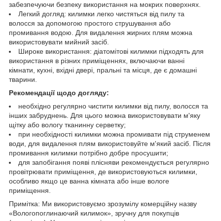
забезпечуючи безпеку використання на мокрих поверхнях.
Легкий догляд: килимки легко чистяться від пилу та
волосся за допомогою простого струшування або
промивання водою. Для видалення жирних плям можна
використовувати мийний засіб.
Широке використання: діатомітові килимки підходять для
використання в різних приміщеннях, включаючи ванні
кімнати, кухні, вхідні двері, пральні та місця, де є домашні
тварини.
Рекомендації щодо догляду:
необхідно регулярно чистити килимки від пилу, волосся та
інших забруднень. Для цього можна використовувати м'яку
щітку або вологу тканинну серветку;
при необхідності килимки можна промивати під струменем
води, для видалення плям використовуйте м'який засіб. Після
промивання килимки потрібно добре просушити;
для запобігання появі плісняви рекомендується регулярно
провітрювати приміщення, де використовуються килимки,
особливо якщо це ванна кімната або інше вологе
приміщення.
Примітка: Ми використовуємо зрозумілу комерційну назву
«Вологопоглинаючий килимок», зручну для покупців