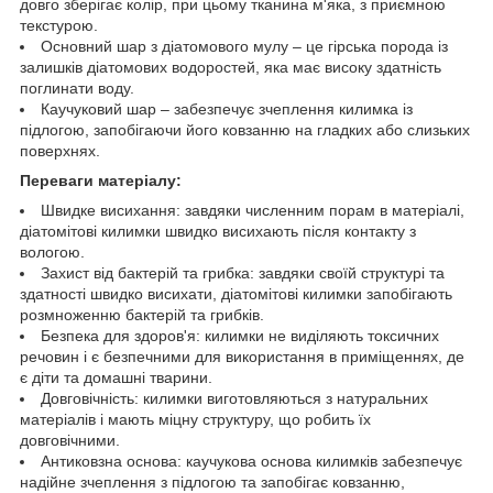
довго зберігає колір, при цьому тканина м'яка, з приємною
текстурою.
Основний шар з діатомового мулу – це гірська порода із
залишків діатомових водоростей, яка має високу здатність
поглинати воду.
Каучуковий шар – забезпечує зчеплення килимка із
підлогою, запобігаючи його ковзанню на гладких або слизьких
поверхнях.
Переваги матеріалу:
Швидке висихання: завдяки численним порам в матеріалі,
діатомітові килимки швидко висихають після контакту з
вологою.
Захист від бактерій та грибка: завдяки своїй структурі та
здатності швидко висихати, діатомітові килимки запобігають
розмноженню бактерій та грибків.
Безпека для здоров'я: килимки не виділяють токсичних
речовин і є безпечними для використання в приміщеннях, де
є діти та домашні тварини.
Довговічність: килимки виготовляються з натуральних
матеріалів і мають міцну структуру, що робить їх
довговічними.
Антиковзна основа: каучукова основа килимків забезпечує
надійне зчеплення з підлогою та запобігає ковзанню,