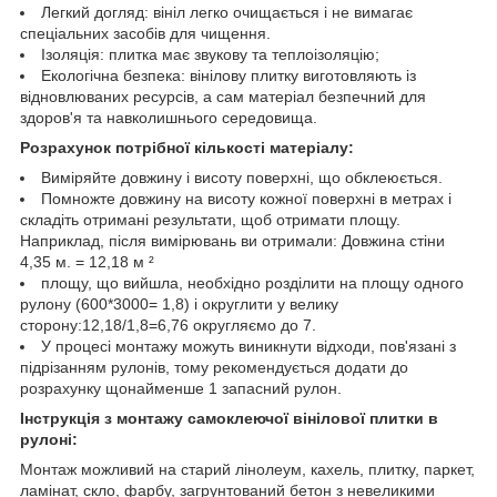
Легкий догляд: вініл легко очищається і не вимагає
спеціальних засобів для чищення.
Ізоляція: плитка має звукову та теплоізоляцію;
Екологічна безпека: вінілову плитку виготовляють із
відновлюваних ресурсів, а сам матеріал безпечний для
здоров'я та навколишнього середовища.
Розрахунок потрібної кількості матеріалу:
Виміряйте довжину і висоту поверхні, що обклеюється.
Помножте довжину на висоту кожної поверхні в метрах і
складіть отримані результати, щоб отримати площу.
Наприклад, після вимірювань ви отримали: Довжина стіни
4,35 м. = 12,18 м ²
площу, що вийшла, необхідно розділити на площу одного
рулону (600*3000= 1,8) і округлити у велику
сторону:12,18/1,8=6,76 округляємо до 7.
У процесі монтажу можуть виникнути відходи, пов'язані з
підрізанням рулонів, тому рекомендується додати до
розрахунку щонайменше 1 запасний рулон.
Інструкція з монтажу самоклеючої вінілової плитки в
рулоні:
Монтаж можливий на старий лінолеум, кахель, плитку, паркет,
ламінат, скло, фарбу, загрунтований бетон з невеликими