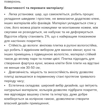
поверхонь.
Властивості та переваги матеріалу:
Легка установка: шар, що самоклеїться, робить процес
укладання швидким і простим, не вимагаючи додатково клею,
інших матеріалів або фахівців. Матеріал укладається стик у
стик, його можна різати ножицями чи монтажним ножем, між
смугами не розходиться, не набухає та не деформується.
Відсоток обрізу становить 1%, що є найкращим показником
для настінних покриттів;
Стійкість до вологи: вінілова плитка в рулоні вологостійка,
що робить її відмінним вибором для ванних кімнат, кухні та
інших приміщень з підвищеною вологістю, матеріал стійкий
також до впливу пари та появи цвілі. Плитка підходить для
створення фартуха кухні, можна клеїти біля плити на відстані
не менше ніж 30-50 см;
Довговічність: міцність та зносостійкість вінілу дозволяє
плитці залишатися в первинному стані протягом тривалого
періоду часу;
Естетична складова: широкий вибір дизайнів, що імітують
натуральні матеріали, кольорів дозволяє підібрати покриття,
яке відповідає вашому стилю та інтер'єру, дуже добре
комбінується за колірною гамою, дозволяючи створити
власний дизайн приміщення;