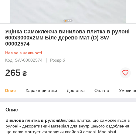
Уцінка Самоклеюча винилова плитка в рулоні
600х3000х2мм Біле дерево Мат (D) SW-
00002574
Немає в наявності
Код: SW-00002574
Роздріб
265
₴
Опис
Характеристики
Доставка
Оплата
Умови п
Опис
Вінілова плитка в рулоні
Вінілова плитка, що самоклеїться в
рулоні - декоративний матеріал для внутрішнього оздоблення,
що легко монтується завдяки клейовій основі. Має різні