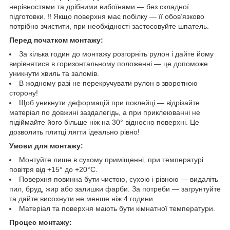
нерівностями та дрібними вибоїнами — без складної
підготовки. ‼️ Якщо поверхня має побілку — її обов’язково
потрібно зчистити, при необхідності застосовуйте шпатель.
Перед початком монтажу:
За кілька годин до монтажу розгорніть рулон і дайте йому
вирівнятися в горизонтальному положенні — це допоможе
уникнути хвиль та заломів.
В жодному разі не перекручувати рулон в зворотною
сторону!
Щоб уникнути деформацій при поклейці — відрізайте
матеріал по довжині заздалегідь, а при приклеюванні не
підіймайте його більше ніж на 30° відносно поверхні. Це
дозволить плитці лягти ідеально рівно!
Умови для монтажу:
Монтуйте лише в сухому приміщенні, при температурі
повітря від +15° до +20°C.
Поверхня повинна бути чистою, сухою і рівною — видаліть
пил, бруд, жир або залишки фарби. За потреби — загрунтуйте
та дайте висохнути не менше ніж 4 години.
Матеріал та поверхня мають бути кімнатної температури.
Процес монтажу: