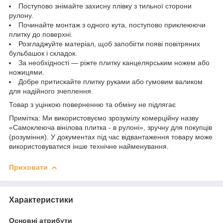
Поступово знімайте захисну плівку з тильної сторони
рулону.
Починайте монтаж з одного кута, поступово приклеюючи
плитку до поверхні.
Розгладжуйте матеріал, щоб запобігти появі повітряних
бульбашок і складок.
За необхідності — ріжте плитку канцелярським ножем або
ножицями.
Добре притискайте плитку руками або гумовим валиком
для надійного зчеплення.
Товар з уцінкою поверненню та обміну не підлягає
Примітка: Ми використовуємо зрозумілу комерційну назву
«Самоклеюча вінілова плитка - в рулоні», зручну для покупців
(розуміння). У документах під час відвантаження товару може
використовуватися інше технічне найменування.
Приховати
Характеристики
Основні атрибути