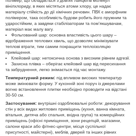
полімер, що складається з довгих ланцюгів молекул
вінілхлориду, в яких містяться атоми хлору, це надає
матеріалу стійкість до дії хімічних речовин. ПВХ є аморфним
полімером, така особливість будови робить його пружним та
ударостійким, а завдяки стабілізаторам та пом'якшувачам,
матеріал має малу вагу.
Фольгований шар: основна властивість цього шару –
відображення теплових хвиль, що дозволяє мінімізувати
теплові втрати, тим самим покращити теплоізоляцію
приміщення.
Клейовий шар: нетоксична основа з високим рівнем адгезії.
Захисна плівка – оберігає клейовий шар від пересихання
та забруднення, легко знімається під час монтажу.
Температурний режим:
під впливом високих температур
може змінювати форму. У кухонній зоні поруч із джерелами
вогню встановлення плитки необхідно проводити на відстані
30-50 см.
Застосування:
внутрішні оздоблювальні роботи: декорування
стін у всіх видах житлових приміщень (кухня, ванна кімната,
вітальня, дитяча або спальня, вхідна група) та комерційних
приміщень (офісні приміщення, зони рецепцій, магазини,
салони краси або фітнес-центри, місця суспільної
присутності, майстерні), меблів, дверей та інших рівних