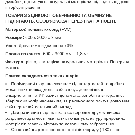
дизайни, що імітують натуральні матеріали, підходять під різні
інтер'єрні рішення.
ТОВАРИ З УЦІНКОЮ ПОВЕРНЕННЮ ТА ОБМІНУ НЕ
ПІДЛЯГАЮТЬ, ОБОВ'ЯЗКОВА ПЕРЕВІРКА НА ПОШТІ.
Матеріал:
полівінілхлорид (PVC)
Розміри:
600 х 3000 х 2 мм
Увага! Допустиме відхилення ±3%
Площа покриття:
600 х 3000 мм – 1,8 м²
Фактура:
рівна, з імітацією натуральних матеріалів. Поверхня
матова.
Плитка складається з таких шарів:
Полімерний шар, що захищає від потертостей та дрібних
механічних пошкоджень, забезпечує довговічність
використання, а УФ захист допомагає запобігти вигоранню,
зберігаючи колір насиченим, за рахунок чого плитка довго має
свій первісний естетичний вигляд.
Декоративний шар: плівка з кольоровим друком високої
роздільної здатності, яка повністю імітує фактуру природних
матеріалів завдяки чіткому та детальному зображенню.
Основний шар із спіненого полівінілхлориду (ПВХ) – це