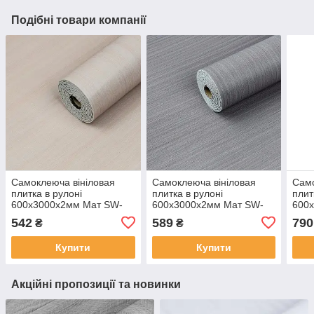
Подібні товари компанії
Самоклеюча вініловая
Самоклеюча вініловая
Само
плитка в рулоні
плитка в рулоні
плит
600х3000х2мм Мат SW-
600х3000х2мм Мат SW-
600х
00002052
00002055
поло
542
589
790
₴
₴
000
Купити
Купити
Акційні пропозиції та новинки