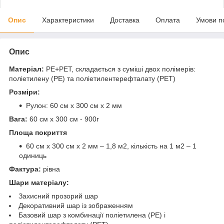
Опис
Характеристики
Доставка
Оплата
Умови п
Опис
Матеріал:
PE+PET, складається з суміші двох полімерів:
поліетилену (PE) та поліетилентерефталату (PET)
Розміри:
Рулон: 60 см х 300 см х 2 мм
Вага:
60 см х 300 см - 900г
Площа покриття
60 см х 300 см х 2 мм – 1,8 м2, кількість на 1 м2 – 1
одиниць
Фактура:
рівна
Шари матеріалу:
Захисний прозорий шар
Декоративний шар із зображенням
Базовий шар з комбинації поліетилена (PE) і