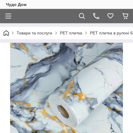
Чудо Дом
Товари та послуги
PET плитка
PET плитка в рулоні 