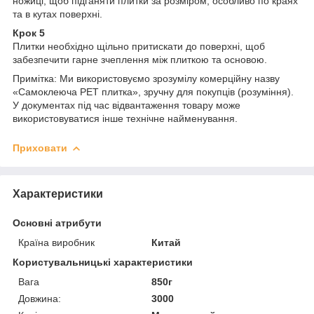
ножиці, щоб підганяти плитки за розміром, особливо по краях
та в кутах поверхні.
Крок 5
Плитки необхідно щільно притискати до поверхні, щоб
забезпечити гарне зчеплення між плиткою та основою.
Примітка: Ми використовуємо зрозумілу комерційну назву
«Самоклеюча PET плитка», зручну для покупців (розуміння).
У документах під час відвантаження товару може
використовуватися інше технічне найменування.
Приховати
Характеристики
Основні атрибути
Країна виробник
Китай
Користувальницькі характеристики
Вага
850г
Довжина:
3000