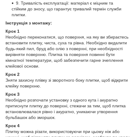
9. Тривалість експлуатації: матеріал є міцним та
стійким до зносу, що гарантує тривалий термін служби
плитки.
Інструкція з монтажу:
Крок 1
Необхідно переконатися, що поверхня, на яку ви збираєтесь
встановити плитку, чиста, суха та рівна. Необхідно видалити
будь-який пил, бруд або олію з поверхні, при необхідності
вирівняти поверхню. Плитка та поверхня повинні бути
кімнатної температури, щоб забезпечити гарне зчеплення
клейової основи.
Крок 2
Зняти захисну плівку зі зворотного боку плитки, щоб відкрити
клейку поверхню.
Крок 3
Необхідно розпочати установку з одного кута і акуратно
притиснути плитку до поверхні, стежачи за тим, щоб плитка
встановлювалася рівно і акуратно, уникаючи утворення
бульбашок або зморшок.
Крок 4
Плитку можна різати, використовуючи при цьому ніж або