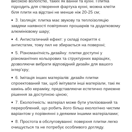
високою вологістю, таких як ванни та кухні. Плитка
підходить для створення фартуха кухні, можна клеїти
біля плити на відстані не менше ніж 20-25 см;
3. Ізоляція: плитка має звукову та теплоізоляцію
завдяки наявності повітряних прошарків та додатковому
алюмінієвому шару;
4. Антистатичний ефект: у складі покриття є
антистатик, тому пил не збирається на поверхні;
5. Різноманітність дизайну: плитки доступні у
різноманітних кольорових та структурних варіаціях,
дозволяючи вибрати відповідний дизайн для вашого
інтер'єру;
6. Імітація інших матеріалів: дизайн плитки
спроектований так, щоб імітувати інші матеріали, такі як
камінь або кераміку, представляючи естетично приємне
рішення за доступною ціною;
7. Екологічність: матеріал може бути утилізований та
перероблений, що робить його більш екологічно чистим
варіантом у порівнянні з деякими іншими матеріалами;
8. Простота в обслуговуванні: поверхня плитки легко
очищується та не потребує особливого догляду.