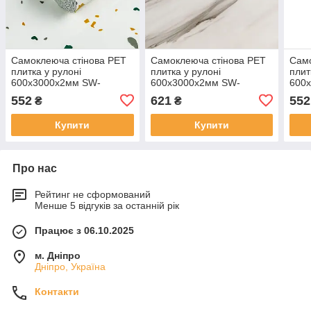
Самоклеюча стінова PET
Самоклеюча стінова PET
Само
плитка у рулоні
плитка у рулоні
плит
600х3000х2мм SW-
600х3000х2мм SW-
600
00001695
00001699
000
552
621
552
₴
₴
Купити
Купити
Про нас
Рейтинг не сформований
Менше 5 відгуків за останній рік
Працює з 06.10.2025
м. Дніпро
Дніпро, Україна
Контакти