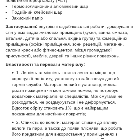
поліетилентерефталату (PET)
Термоізоляционийй алюмінієвий шар
Подвійний клейовий шар
Захисний папір
Застосування:
внутрішні оздоблювальні роботи: декорування
стін у всіх видах житлових приміщень (кухня, ванна кімната,
вітальня, дитяча або спальня, вхідна група) та комерційних
приміщень (офісні приміщення, зони рецепцій, магазини,
салони краси або фітнес-центри, місця громадської
присутності), меблів, дверей та інших рівних поверхонь.
Властивості та переваги матеріалу:
1. Легкість та міцність: плитка легка та міцна, що
спрощує її логістику, установку та забезпечує довгий
термін служби. Матеріал легкий в установці, можна
різати ножицями чи монтажним ножем, не потребує
додаткових матеріалів чи спеціалістів. Між смугами не
розходиться, не роздмухується і не деформується.
Відсоток обрізу становить 1%, що є найкращим
показником для настінних покриттів;
2. Стійкість до вологи: матеріал стійкий до впливу
вологи та пари, а також до появи плісняви, що робить
його придатним для використання у приміщеннях з