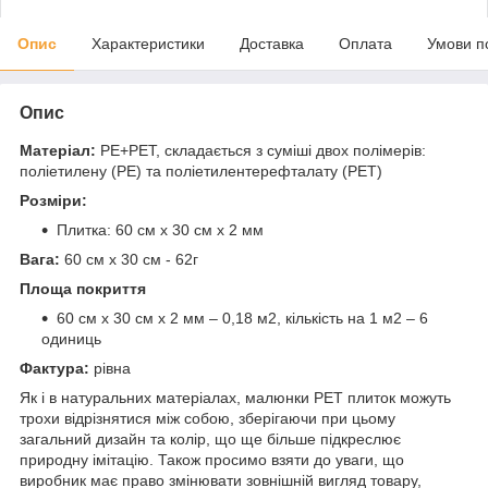
Опис
Характеристики
Доставка
Оплата
Умови п
Опис
Матеріал:
PE+PET, складається з суміші двох полімерів:
поліетилену (PE) та поліетилентерефталату (PET)
Розміри:
Плитка: 60 см х 30 см х 2 мм
Вага:
60 см х 30 см - 62г
Площа покриття
60 см х 30 см х 2 мм – 0,18 м2, кількість на 1 м2 – 6
одиниць
Фактура:
рівна
Як і в натуральних матеріалах, малюнки РЕТ плиток можуть
трохи відрізнятися між собою, зберігаючи при цьому
загальний дизайн та колір, що ще більше підкреслює
природну імітацію. Також просимо взяти до уваги, що
виробник має право змінювати зовнішній вигляд товару,