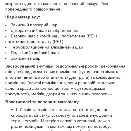
зокрема відтінок та малюнок, на власний розсуд і без
попереднього повідомлення.
Шари матеріалу:
Захисний прозорий шар
Декоративний шар із зображенням
Базовий шар з комбинації поліетилена (PE) і
поліетилентерефталату (PET)
Термоізоляционийй алюмінієвий шар
Подвійний клейовий шар
Захисний папір
Застосування:
внутрішні оздоблювальні роботи: декорування
стін у всіх видах житлових приміщень (кухня, ванна кімната,
вітальня, дитяча або спальня, вхідна група) та комерційних
приміщень (офісні приміщення, зони рецепцій, магазини,
салони краси або фітнес-центри, місця громадської
присутності), меблів, дверей та інших рівних поверхонь.
Властивості та переваги матеріалу:
1. Легкість та міцність: плитка легка та міцна, що
спрощує її логістику, установку та забезпечує довгий
термін служби. Матеріал легкий в установці, можна
різати ножицями чи монтажним ножем, не потребує