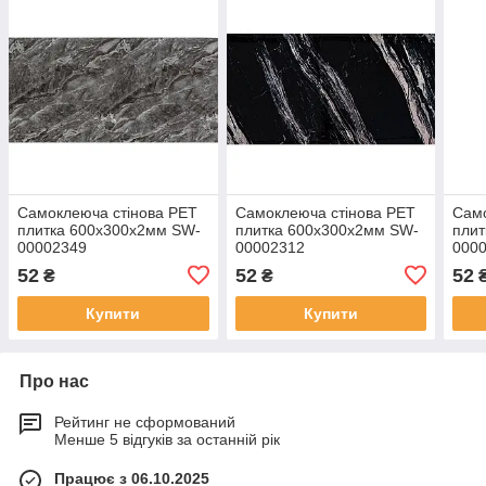
Самоклеюча стінова PET
Самоклеюча стінова PET
Само
плитка 600х300х2мм SW-
плитка 600х300х2мм SW-
плит
00002349
00002312
000
52
52
52
₴
₴
Купити
Купити
Про нас
Рейтинг не сформований
Менше 5 відгуків за останній рік
Працює з 06.10.2025