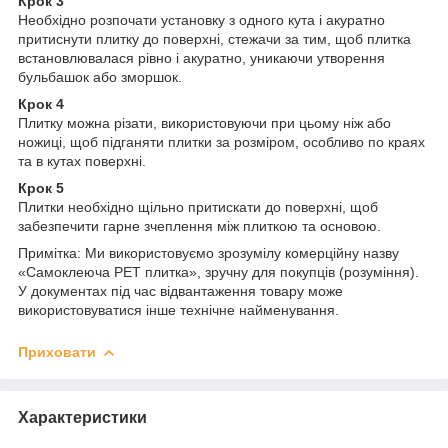
Крок 3
Необхідно розпочати установку з одного кута і акуратно
притиснути плитку до поверхні, стежачи за тим, щоб плитка
встановлювалася рівно і акуратно, уникаючи утворення
бульбашок або зморшок.
Крок 4
Плитку можна різати, використовуючи при цьому ніж або
ножиці, щоб підганяти плитки за розміром, особливо по краях
та в кутах поверхні.
Крок 5
Плитки необхідно щільно притискати до поверхні, щоб
забезпечити гарне зчеплення між плиткою та основою.
Примітка: Ми використовуємо зрозумілу комерційну назву
«Самоклеюча PET плитка», зручну для покупців (розуміння).
У документах під час відвантаження товару може
використовуватися інше технічне найменування.
Приховати
Характеристики