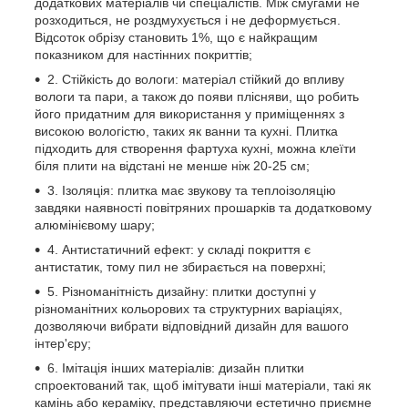
додаткових матеріалів чи спеціалістів. Між смугами не
розходиться, не роздмухується і не деформується.
Відсоток обрізу становить 1%, що є найкращим
показником для настінних покриттів;
2. Стійкість до вологи: матеріал стійкий до впливу
вологи та пари, а також до появи плісняви, що робить
його придатним для використання у приміщеннях з
високою вологістю, таких як ванни та кухні. Плитка
підходить для створення фартуха кухні, можна клеїти
біля плити на відстані не менше ніж 20-25 см;
3. Ізоляція: плитка має звукову та теплоізоляцію
завдяки наявності повітряних прошарків та додатковому
алюмінієвому шару;
4. Антистатичний ефект: у складі покриття є
антистатик, тому пил не збирається на поверхні;
5. Різноманітність дизайну: плитки доступні у
різноманітних кольорових та структурних варіаціях,
дозволяючи вибрати відповідний дизайн для вашого
інтер'єру;
6. Імітація інших матеріалів: дизайн плитки
спроектований так, щоб імітувати інші матеріали, такі як
камінь або кераміку, представляючи естетично приємне