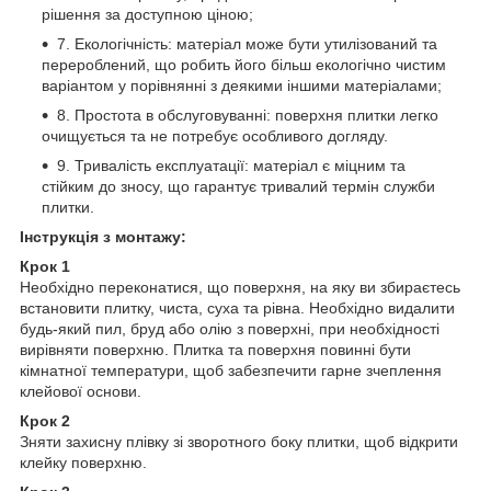
рішення за доступною ціною;
7. Екологічність: матеріал може бути утилізований та
перероблений, що робить його більш екологічно чистим
варіантом у порівнянні з деякими іншими матеріалами;
8. Простота в обслуговуванні: поверхня плитки легко
очищується та не потребує особливого догляду.
9. Тривалість експлуатації: матеріал є міцним та
стійким до зносу, що гарантує тривалий термін служби
плитки.
Інструкція з монтажу:
Крок 1
Необхідно переконатися, що поверхня, на яку ви збираєтесь
встановити плитку, чиста, суха та рівна. Необхідно видалити
будь-який пил, бруд або олію з поверхні, при необхідності
вирівняти поверхню. Плитка та поверхня повинні бути
кімнатної температури, щоб забезпечити гарне зчеплення
клейової основи.
Крок 2
Зняти захисну плівку зі зворотного боку плитки, щоб відкрити
клейку поверхню.