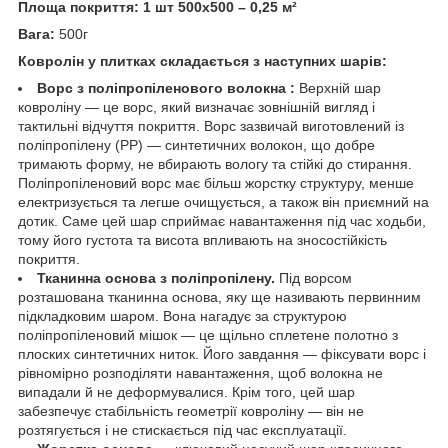
Площа покриття: 1 шт 500х500 – 0,25 м²
Вага:
500г
Ковролін у плитках складається з наступних шарів:
Ворс з поліпропіленового волокна :
Верхній шар
ковроліну — це ворс, який визначає зовнішній вигляд і
тактильні відчуття покриття. Ворс зазвичай виготовлений із
поліпропілену (PP) — синтетичних волокон, що добре
тримають форму, не вбирають вологу та стійкі до стирання.
Поліпропіленовий ворс має більш жорстку структуру, менше
електризується та легше очищується, а також він приємний на
дотик. Саме цей шар сприймає навантаження під час ходьби,
тому його густота та висота впливають на зносостійкість
покриття.
Тканинна основа з поліпропілену.
Під ворсом
розташована тканинна основа, яку ще називають первинним
підкладковим шаром. Вона нагадує за структурою
поліпропіленовий мішок — це щільно сплетене полотно з
плоских синтетичних ниток. Його завдання — фіксувати ворс і
рівномірно розподіляти навантаження, щоб волокна не
випадали й не деформувалися. Крім того, цей шар
забезпечує стабільність геометрії ковроліну — він не
розтягується і не стискається під час експлуатації.