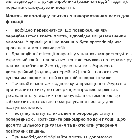
відповідно до інструкції виробника (зазвичай від 24 години),
перш ніж експлуатувати покриття.
Монтаж ковроліну у плитках з використанням клею для
фіксації
Необхідно переконатися, що поверхня, на яку
передбачається клеїти плитку, відповідає вищезазначеним
вимогам. У приміщенні не повинно бути протягів під час
проведення монтажних робіт.
Для надійної фіксації ковроліну у плиткахвикористовуйте: -
Акриловий клей – наноситься тонкою смужкою по периметру
плитки, приблизно 2 см від краю плитки. - Акрилово-
дисперсійний (водно-дисперсійний) клей – наноситься
суцільним шаром по всій зворотній поверхні плитки.
Починайте монтаж з одного кута приміщення. Акуратно
притискайте плитку до поверхні, контролюючи рівність
укладання та уникаючи появи бульбашок і зморшок. Це
забезпечить правильне позиціонування і основу для
наступних плиток.
Наступну плитку встановлюйте ребром до стику з
попередньою. Притискайте рівномірно по всій площі, щоб
досягти щільного прилягання та виключити утворення
повітряних кишень.
При необхідності обрізайте плитку за допомогою