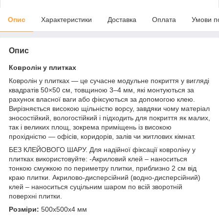
Опис
Характеристики
Доставка
Оплата
Умови п
Опис
Ковролін у плитках
Ковролін у плитках — це сучасне модульне покриття у вигляді
квадратів 50×50 см, товщиною 3–4 мм, які монтуються за
рахунок власної ваги або фіксуються за допомогою клею.
Вирізняється високою щільністю ворсу, завдяки чому матеріал
зносостійкий, вологостійкий і підходить для покриття як малих,
так і великих площ, зокрема приміщень із високою
прохідністю — офісів, коридорів, залів чи житлових кімнат.
БЕЗ КЛЕЙОВОГО ШАРУ. Для надійної фіксації ковроліну у
плитках використовуйте: -Акриловий клей – наноситься
тонкою смужкою по периметру плитки, приблизно 2 см від
краю плитки. Акрилово-дисперсійний (водно-дисперсійний)
клей – наноситься суцільним шаром по всій зворотній
поверхні плитки.
Розміри:
500х500х4 мм