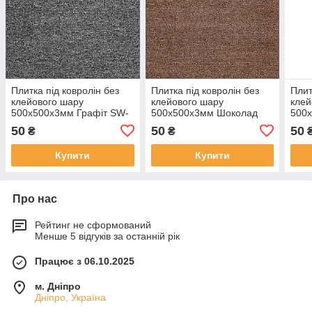
Плитка під ковролін без
Плитка під ковролін без
Плит
клейового шару
клейового шару
клей
500х500х3мм Графіт SW-
500х500х3мм Шоколад
500
00002709
SW-00002710
Сір
50
50
50
₴
₴
Купити
Купити
Про нас
Рейтинг не сформований
Менше 5 відгуків за останній рік
Працює з 06.10.2025
м. Дніпро
Дніпро, Україна