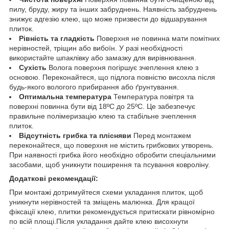
пилу, бруду, жиру та інших забруднень. Наявність забруднень
знижує адгезію клею, що може призвести до відшарування
плиток.
Рівність та гладкість
Поверхня не повинна мати помітних
нерівностей, тріщин або вибоїн. У разі необхідності
використайте шпаклівку або замазку для вирівнювання.
Сухість
Волога поверхня погіршує зчеплення клею з
основою. Переконайтеся, що підлога повністю висохла після
будь-якого вологого прибирання або ґрунтування.
Оптимальна температура
Температура повітря та
поверхні повинна бути від 18ºС до 25ºС. Це забезпечує
правильне полімеризацію клею та стабільне зчеплення
плиток.
Відсутність грибка та плісняви
Перед монтажем
переконайтеся, що поверхня не містить грибкових утворень.
При наявності грибка його необхідно обробити спеціальними
засобами, щоб уникнути поширення та псування ковроліну.
Додаткові рекомендації:
При монтажі дотримуйтеся схеми укладання плиток, щоб
уникнути нерівностей та зміщень малюнка. Для кращої
фіксації клею, плитки рекомендується притискати рівномірно
по всій площі.Після укладання дайте клею висохнути