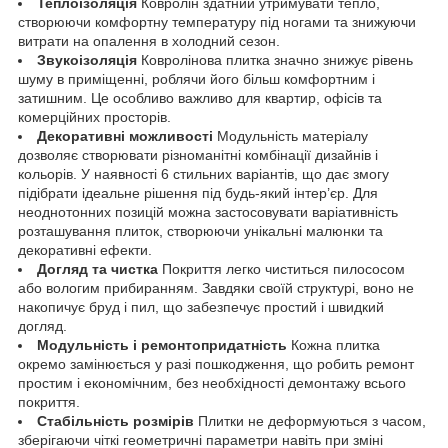
Теплоізоляція
Ковролін здатний утримувати тепло,
створюючи комфортну температуру під ногами та знижуючи
витрати на опалення в холодний сезон.
Звукоізоляція
Ковролінова плитка значно знижує рівень
шуму в приміщенні, роблячи його більш комфортним і
затишним. Це особливо важливо для квартир, офісів та
комерційних просторів.
Декоративні можливості
Модульність матеріалу
дозволяє створювати різноманітні комбінації дизайнів і
кольорів. У наявності 6 стильних варіантів, що дає змогу
підібрати ідеальне рішення під будь-який інтер’єр. Для
неоднотонних позицій можна застосовувати варіативність
розташування плиток, створюючи унікальні малюнки та
декоративні ефекти.
Догляд та чистка
Покриття легко чиститься пилососом
або вологим прибиранням. Завдяки своїй структурі, воно не
накопичує бруд і пил, що забезпечує простий і швидкий
догляд.
Модульність і ремонтопридатність
Кожна плитка
окремо замінюється у разі пошкодження, що робить ремонт
простим і економічним, без необхідності демонтажу всього
покриття.
Стабільність розмірів
Плитки не деформуються з часом,
зберігаючи чіткі геометричні параметри навіть при зміні