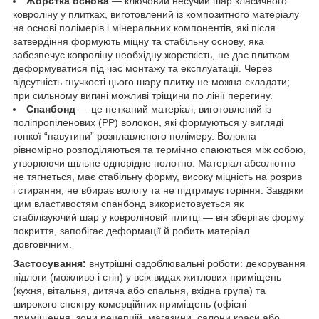
Жорстка основа
— ключовий несучий шар класичного
ковроліну у плитках, виготовлений із композитного матеріалу
на основі полімерів і мінеральних компонентів, які після
затвердіння формують міцну та стабільну основу, яка
забезпечує ковроліну необхідну жорсткість, не дає плиткам
деформуватися під час монтажу та експлуатації. Через
відсутність гнучкості цього шару плитку не можна складати;
при сильному вигині можливі тріщини по лінії перегину.
Спанбонд
— це нетканий матеріал, виготовлений із
поліпропіленових (PP) волокон, які формуються у вигляді
тонкої “павутини” розплавленого полімеру. Волокна
рівномірно розподіляються та термічно спаюються між собою,
утворюючи щільне однорідне полотно. Матеріал абсолютно
не тягнеться, має стабільну форму, високу міцність на розрив
і стирання, не вбирає вологу та не підтримує горіння. Завдяки
цим властивостям спанбонд використовується як
стабілізуючий шар у ковроліновій плитці — він зберігає форму
покриття, запобігає деформації й робить матеріал
довговічним.
Застосування:
внутрішні оздоблювальні роботи: декорування
підлоги (можливо і стін) у всіх видах житлових приміщень
(кухня, вітальня, дитяча або спальня, вхідна група) та
широкого спектру комерційних приміщень (офісні
приміщення, зони рецепцій, магазини, салони краси або