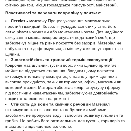
фітнес-центри, місця громадської присутності, майстерні).
Властивості та переваги ковроліну у плитках:
Легкість монтажу
Процес укладання максимально
простий і швидкий. Ковролін укладається стик у стик, його
легко різати ножицями або монтажним ножем. Для надійного
фіксування можна використовувати додатковий клей, що
забезпечує міцне та рівне покриття без зазорів. Матеріал не
набухає та не деформується, а між смугами не утворюються
щілини.
Зностостійкість та тривалий термін експлуатації
Ковролін має щільний, густий ворс, який щільно прилягає і
майже не піддається стиранню. Завдяки цьому покриття
витримує інтенсивну експлуатацію навіть у приміщеннях з
високою прохідністю, таких як коридори, офіси, магазини чи
комерційні зони. Матеріал зберігає колір, структуру і форму
під постійним навантаженням, забезпечуючи довговічність
покриття та економію на ремонті.
Стійкість до води та хімічних речовин
Матеріал
витримує контакт з вологою та побутовими мийними
засобами, не пропускає воду і запобігає розвитку плісняви та
грибка. Це робить його оптимальним для кухонь, коридорів та
інших зон з підвищеною вологістю.