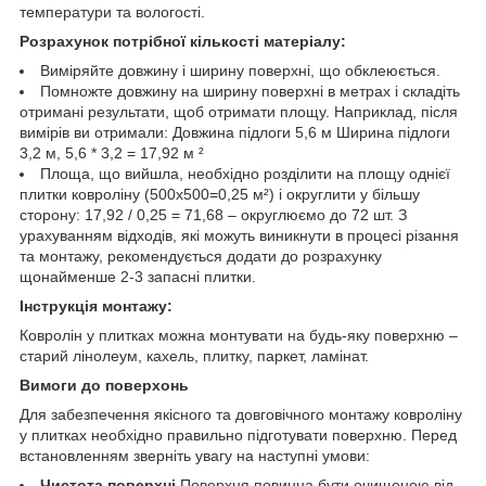
температури та вологості.
Розрахунок потрібної кількості матеріалу:
Виміряйте довжину і ширину поверхні, що обклеюється.
Помножте довжину на ширину поверхні в метрах і складіть
отримані результати, щоб отримати площу. Наприклад, після
вимірів ви отримали: Довжина підлоги 5,6 м Ширина підлоги
3,2 м, 5,6 * 3,2 = 17,92 м ²
Площа, що вийшла, необхідно розділити на площу однієї
плитки ковроліну (500х500=0,25 м²) і округлити у більшу
сторону: 17,92 / 0,25 = 71,68 – округлюємо до 72 шт. З
урахуванням відходів, які можуть виникнути в процесі різання
та монтажу, рекомендується додати до розрахунку
щонайменше 2-3 запасні плитки.
Інструкція монтажу:
Ковролін у плитках можна монтувати на будь-яку поверхню –
старий лінолеум, кахель, плитку, паркет, ламінат.
Вимоги до поверхонь
Для забезпечення якісного та довговічного монтажу ковроліну
у плитках необхідно правильно підготувати поверхню. Перед
встановленням зверніть увагу на наступні умови:
Чистота поверхні
Поверхня повинна бути очищеною від