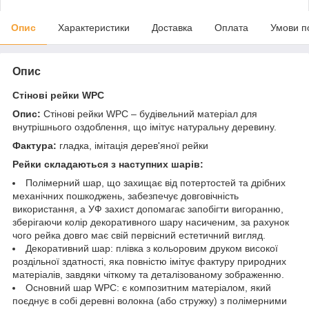
Опис
Характеристики
Доставка
Оплата
Умови п
Опис
Стінові рейки WPC
Опис:
Стінові рейки WPC – будівельний матеріал для
внутрішнього оздоблення, що імітує натуральну деревину.
Фактура:
гладка, імітація дерев'яної рейки
Рейки складаються з наступних шарів:
Полімерний шар, що захищає від потертостей та дрібних
механічних пошкоджень, забезпечує довговічність
використання, а УФ захист допомагає запобігти вигоранню,
зберігаючи колір декоративного шару насиченим, за рахунок
чого рейка довго має свій первісний естетичний вигляд.
Декоративний шар: плівка з кольоровим друком високої
роздільної здатності, яка повністю імітує фактуру природних
матеріалів, завдяки чіткому та деталізованому зображенню.
Основний шар WPC: є композитним матеріалом, який
поєднує в собі деревні волокна (або стружку) з полімерними