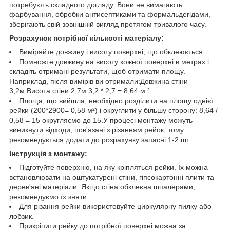
потребують складного догляду. Вони не вимагають
фарбування, обробки антисептиками та формальдегідами,
зберігають свій зовнішній вигляд протягом тривалого часу.
Розрахунок потрібної кількості матеріалу:
Виміряйте довжину і висоту поверхні, що обклеюється.
Помножте довжину на висоту кожної поверхні в метрах і
складіть отримані результати, щоб отримати площу.
Наприклад, після вимірів ви отримали:Довжина стіни
3,2м.Висота стіни 2,7м.3,2 * 2,7 = 8,64 м ²
Площа, що вийшла, необхідно розділити на площу однієї
рейки (200*2900= 0,58 м²) і округлити у більшу сторону: 8,64 /
0,58 = 15 округляємо до 15.У процесі монтажу можуть
виникнути відходи, пов'язані з різанням рейок, тому
рекомендується додати до розрахунку запасні 1-2 шт.
Інструкція з монтажу:
Підготуйте поверхню, на яку кріпляться рейки. Їх можна
встановлювати на оштукатурені стіни, гіпсокартонні плити та
дерев'яні матеріали. Якщо стіна обклеєна шпалерами,
рекомендуємо їх зняти.
Для різання рейки використовуйте циркулярну пилку або
лобзик.
Прикріпити рейку до потрібної поверхні можна за