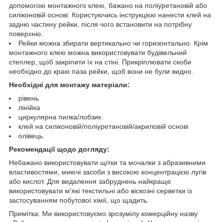
допомогою монтажного клею, бажано на поліуретановій або
силіконовій основі. Користуючись інструкцією нанести клей на
задню частину рейки, після чого встановити на потрібну
поверхню.
Рейки можна збирати вертикально чи горизонтально. Крім
монтажного клею можна використовувати будівельний
степлер, щоб закріпити їх на стіні. Прикріплювати скоби
необхідно до краю паза рейки, щоб вони не були видно.
Необхідні для монтажу матеріали:
рівень
лінійка
циркулярна пилка/лобзик
клей на силіконовій/поліуретановій/акриловій основі
олівець.
Рекомендації щодо догляду:
Небажано використовувати щітки та мочалки з абразивними
властивостями, миючі засоби з високою концентрацією лугів
або кислот. Для видалення забруднень найкраще
використовувати м'які текстильні або віскозні серветки із
застосуванням побутової хімії, що щадить.
Примітка: Ми використовуємо зрозумілу комерційну назву