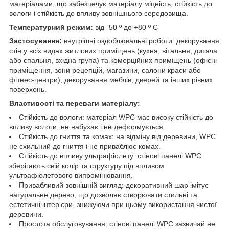
матеріалами, що забезпечує матеріалу міцність, стійкість до
вологи і стійкість до впливу зовнішнього середовища.
Температурний режим:
від -50 º до +80 º С
Застосування:
внутрішні оздоблювальні роботи: декорування
стін у всіх видах житлових приміщень (кухня, вітальня, дитяча
або спальня, вхідна група) та комерційних приміщень (офісні
приміщення, зони рецепцій, магазини, салони краси або
фітнес-центри), декорування меблів, дверей та інших рівних
поверхонь.
Властивості та переваги матеріалу:
Стійкість до вологи: матеріал WPC має високу стійкість до
впливу вологи, не набухає і не деформується.
Стійкість до гниття та комах: на відміну від деревини, WPC
не схильний до гниття і не приваблює комах.
Стійкість до впливу ультрафіолету: стінові панелі WPC
зберігають свій колір та структуру під впливом
ультрафіолетового випромінювання.
Привабливий зовнішній вигляд: декоративний шар імітує
натуральне дерево, що дозволяє створювати стильні та
естетичні інтер'єри, знижуючи при цьому використання чистої
деревини.
Простота обслуговування: стінові панелі WPC зазвичай не