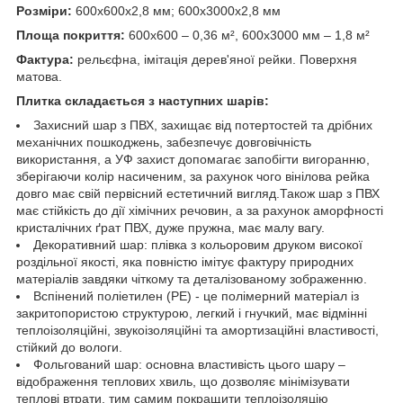
Розміри:
600х600х2,8 мм; 600х3000х2,8 мм
Площа покриття:
600х600 – 0,36 м², 600х3000 мм – 1,8 м²
Фактура:
рельєфна, імітація дерев'яної рейки. Поверхня
матова.
Плитка складається з наступних шарів:
Захисний шар з ПВХ, захищає від потертостей та дрібних
механічних пошкоджень, забезпечує довговічність
використання, а УФ захист допомагає запобігти вигоранню,
зберігаючи колір насиченим, за рахунок чого вінілова рейка
довго має свій первісний естетичний вигляд.Також шар з ПВХ
має стійкість до дії хімічних речовин, а за рахунок аморфності
кристалічних ґрат ПВХ, дуже пружна, має малу вагу.
Декоративний шар: плівка з кольоровим друком високої
роздільної якості, яка повністю імітує фактуру природних
матеріалів завдяки чіткому та деталізованому зображенню.
Вспінений поліетилен (РЕ) - це полімерний матеріал із
закритопористою структурою, легкий і гнучкий, має відмінні
теплоізоляційні, звукоізоляційні та амортизаційні властивості,
стійкий до вологи.
Фольгований шар: основна властивість цього шару –
відображення теплових хвиль, що дозволяє мінімізувати
теплові втрати, тим самим покращити теплоізоляцію