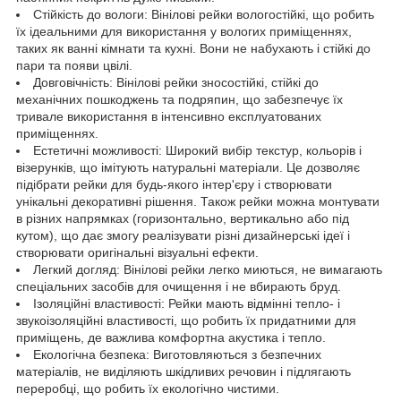
Стійкість до вологи: Вінілові рейки вологостійкі, що робить
їх ідеальними для використання у вологих приміщеннях,
таких як ванні кімнати та кухні. Вони не набухають і стійкі до
пари та появи цвілі.
Довговічність: Вінілові рейки зносостійкі, стійкі до
механічних пошкоджень та подряпин, що забезпечує їх
тривале використання в інтенсивно експлуатованих
приміщеннях.
Естетичні можливості: Широкий вибір текстур, кольорів і
візерунків, що імітують натуральні матеріали. Це дозволяє
підібрати рейки для будь-якого інтер'єру і створювати
унікальні декоративні рішення. Також рейки можна монтувати
в різних напрямках (горизонтально, вертикально або під
кутом), що дає змогу реалізувати різні дизайнерські ідеї і
створювати оригінальні візуальні ефекти.
Легкий догляд: Вінілові рейки легко миються, не вимагають
спеціальних засобів для очищення і не вбирають бруд.
Ізоляційні властивості: Рейки мають відмінні тепло- і
звукоізоляційні властивості, що робить їх придатними для
приміщень, де важлива комфортна акустика і тепло.
Екологічна безпека: Виготовляються з безпечних
матеріалів, не виділяють шкідливих речовин і підлягають
переробці, що робить їх екологічно чистими.