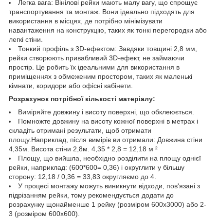
Легка вага: Вінілові рейки мають малу вагу, що спрощує
транспортування та монтаж. Вони ідеально підходять для
використання в місцях, де потрібно мінімізувати
навантаження на конструкцію, таких як тонкі перегородки або
легкі стіни.
Тонкий профіль з 3D-ефектом: Завдяки товщині 2,8 мм,
рейки створюють привабливий 3D-ефект, не займаючи
простір. Це робить їх ідеальними для використання в
приміщеннях з обмеженим простором, таких як маленькі
кімнати, коридори або офісні кабінети.
Розрахунок потрібної кількості матеріалу:
Виміряйте довжину і висоту поверхні, що обклеюється.
Помножте довжину на висоту кожної поверхні в метрах і
складіть отримані результати, щоб отримати
площу.Наприклад, після вимірів ви отримали: Довжина стіни
4,35м. Висота стіни 2,8м. 4,35 * 2,8 = 12,18 м ²
Площу, що вийшла, необхідно розділити на площу однієї
рейки, наприклад: (600*600= 0,36) і округлити у більшу
сторону: 12,18 / 0,36 = 33,83 округляємо до 4.
У процесі монтажу можуть виникнути відходи, пов'язані з
підрізанням рейки, тому рекомендується додати до
розрахунку щонайменше 1 рейку (розміром 600х3000) або 2-
3 (розміром 600х600).