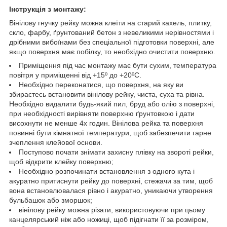
Інструкція з монтажу:
Вінілову гнучку рейку можна клеїти на старий кахель, плитку,
скло, фарбу, ґрунтований бетон з невеликими нерівностями і
дрібними вибоїнами без спеціальної підготовки поверхні, але
якщо поверхня має побілку, то необхідно очистити поверхню.
Приміщення під час монтажу має бути сухим, температура
повітря у приміщенні від +15º до +20ºС.
Необхідно переконатися, що поверхня, на яку ви
збираєтесь встановити вінілову рейку, чиста, суха та рівна.
Необхідно видалити будь-який пил, бруд або олію з поверхні,
при необхідності вирівняти поверхню ґрунтовкою і дати
висохнути не менше 4х годин. Вінілова рейка та поверхня
повинні бути кімнатної температури, щоб забезпечити гарне
зчеплення клейової основи.
Поступово почати знімати захисну плівку на звороті рейки,
щоб відкрити клейку поверхню;
Необхідно розпочинати встановлення з одного кута і
акуратно притиснути рейку до поверхні, стежачи за тим, щоб
вона встановлювалася рівно і акуратно, уникаючи утворення
бульбашок або зморшок;
вінілову рейку можна різати, використовуючи при цьому
канцелярський ніж або ножиці, щоб підігнати її за розміром,