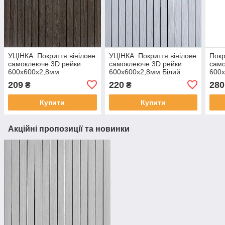
УЦІНКА. Покриття вінілове
УЦІНКА. Покриття вінілове
Покр
самоклеюче 3D рейки
самоклеюче 3D рейки
само
600х600х2,8мм
600х600х2,8мм Білий
600х
Димчастий каштан SW-
графіт SW-00002963
граф
209
220
280
₴
₴
00002962
Купити
Купити
Акційні пропозиції та новинки