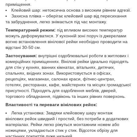
приміщення.
Клейовий шар: нетоксична основа з високим рівнем адгезії.
Захисна плівка – оберігає клейовий шар від пересихання
та забруднення, легко знімається під час монтажу.
Температурний режим:
під впливом високих температур
можуть деформуватися. У кухонній зоні поруч із джерелами
вогню встановлення вінілової рейки необхідно проводити на
відстані 30-50 см.
Застосування:
внутрішні оздоблювальні роботи в житлових і
комерційних приміщеннях. Вінілові рейки ідеально підходять
для стін у кухнях, ванних кімнатах, вітальнях, дитячих,
спальнях, вхідних зонах. Використовується в офісах,
рецепціях, магазинах, салонах краси, фітнес-центрах,
готелях, ресторанах, кафе, майстернях та місцях громадської
присутності. Підходять для оздоблення меблів, дверей,
торгового обладнання, підвіконь та інших рівних поверхонь.
Властивості та переваги вінілових рейок:
Легка установка: Завдяки клейовому шару монтаж
вінілових рейок швидкий і простий, без потреби в додаткових
матеріалах. Рейки легко ріжуться монтажним ножем або
ножицями, укладаються стик у стик. Відсоток обрізу для
настінних покриттів дуже низький.