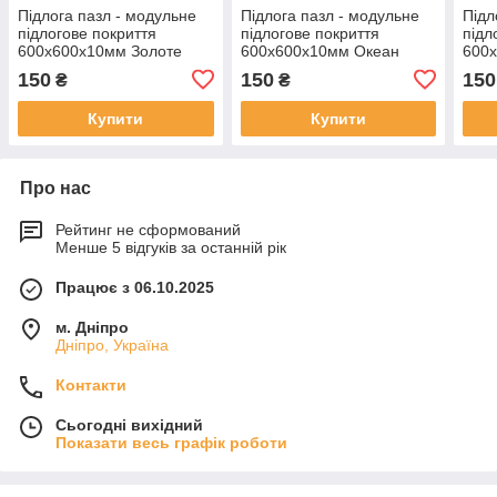
Підлога пазл - модульне
Підлога пазл - модульне
Підл
підлогове покриття
підлогове покриття
підл
600x600x10мм Золоте
600x600x10мм Океан
600
дерево (МР2) SW-
(МР5) SW-00000141
дере
150
150
150
₴
₴
00000022
000
Купити
Купити
Про нас
Рейтинг не сформований
Менше 5 відгуків за останній рік
Працює з 06.10.2025
м. Дніпро
Дніпро, Україна
Контакти
Сьогодні вихідний
Показати весь графік роботи