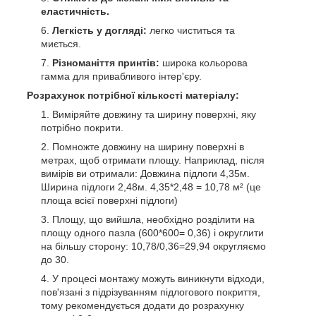
еластичність.
Легкість у догляді:
легко чиститься та
миється.
Різноманіття принтів:
широка кольорова
гамма для привабливого інтер'єру.
Розрахунок потрібної кількості матеріалу:
Виміряйте довжину та ширину поверхні, яку
потрібно покрити.
Помножте довжину на ширину поверхні в
метрах, щоб отримати площу. Наприклад, після
вимірів ви отримали: Довжина підлоги 4,35м.
Ширина підлоги 2,48м. 4,35*2,48 = 10,78 м² (це
площа всієї поверхні підлоги)
Площу, що вийшла, необхідно розділити на
площу одного пазла (600*600= 0,36) і округлити
на більшу сторону: 10,78/0,36=29,94 округляємо
до 30.
У процесі монтажу можуть виникнути відходи,
пов'язані з підрізуванням підлогового покриття,
тому рекомендується додати до розрахунку