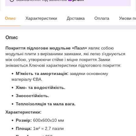
Опис
Характеристики
Доставка
Оплата
Умови п
Опис
Покриття підлогове модульне «Пазл»
являє собою
модульні плити з вирізаними замками, які легко з'єднуються
між собою, утворюючи стійке і міцне покриття.Замки
знімаються.Ключові характеристики підлогового покриття:
М'якість та амортизація:
завдяки основному
матеріалу ЄВА.
Хімо- та водостійкість.
Зносостійкість.
Теплоізоляція та мала вага.
Характеристики:
Розмір:
600х600х10 мм
Площа:
1м² = 2,7 пазли