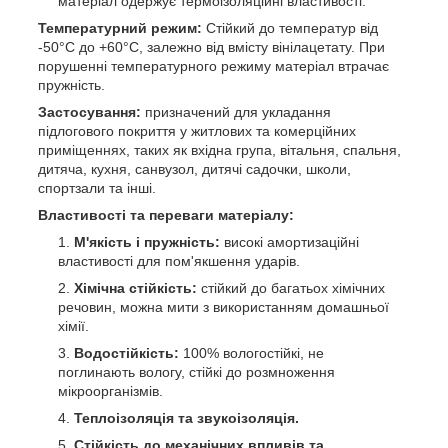
матеріал одержує термоізоляційні властивості.
Температурний режим:
Стійкий до температур від
-50°C до +60°C, залежно від вмісту вінілацетату. При
порушенні температурного режиму матеріал втрачає
пружність.
Застосування:
призначений для укладання
підлогового покриття у житлових та комерційних
приміщеннях, таких як вхідна група, вітальня, спальня,
дитяча, кухня, санвузол, дитячі садочки, школи,
спортзали та інші.
Властивості та переваги матеріалу:
М'якість і пружність:
високі амортизаційні
властивості для пом'якшення ударів.
Хімічна стійкість:
стійкий до багатьох хімічних
речовин, можна мити з використанням домашньої
хімії.
Водостійкість:
100% вологостійкі, не
поглинають вологу, стійкі до розмноження
мікроорганізмів.
Теплоізоляція та звукоізоляція.
Стійкість до механічних впливів та