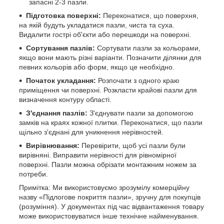
запасні 2-3 пазли.
Підготовка поверхні:
Переконатися, що поверхня,
на якій будуть укладатися пазли, чиста та суха.
Видалити гострі об'єкти або перешкоди на поверхні.
Сортування пазлів:
Сортувати пазли за кольорами,
якщо вони мають різні варіанти. Позначити ділянки для
певних кольорів або форм, якщо це необхідно.
Початок укладання:
Розпочати з одного краю
приміщення чи поверхні. Розкласти крайові пазли для
визначення контуру області.
З'єднання пазлів:
З'єднувати пазли за допомогою
замків на краях кожної плитки. Переконатися, що пазли
щільно з'єднані для уникнення нерівностей.
Вирівнювання:
Перевірити, щоб усі пазли були
вирівняні. Виправити нерівності для рівномірної
поверхні. Пазли можна обрізати монтажним ножем за
потреби.
Примітка: Ми використовуємо зрозумілу комерційну
назву «Підлогове покриття пазли», зручну для покупців
(розуміння). У документах під час відвантаження товару
може використовуватися інше технічне найменування.