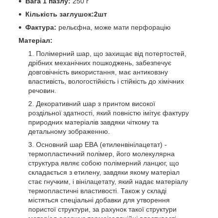
Вага 1 пазлу:
250 г
Кількість заглушок:2шт
Фактура:
рельєфна, може мати перфорацію
Матеріал:
Полімерний шар, що захищає від потертостей,
дрібних механічних пошкоджень, забезпечує
довговічність використання, має антиковзну
властивість, вологостійкість і стійкість до хімічних
речовин.
Декоративний шар з принтом високої
роздільної здатності, який повністю імітує фактуру
природних матеріалів завдяки чіткому та
детальному зображенню.
Основний шар ЕВА (етиленвінілацетат) -
термопластичний полімер, його молекулярна
структура являє собою полімерний ланцюг, що
складається з етилену, завдяки якому матеріал
стає гнучким, і вінілацетату, який надає матеріалу
термопластичні властивості. Також у складі
містяться спеціальні добавки для утворення
пористої структури, за рахунок такої структури