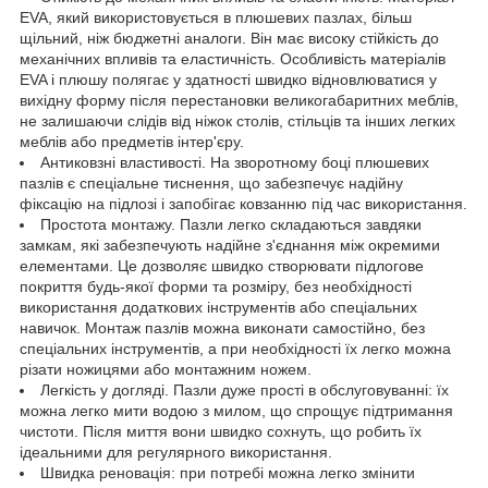
EVA, який використовується в плюшевих пазлах, більш
щільний, ніж бюджетні аналоги. Він має високу стійкість до
механічних впливів та еластичність. Особливість матеріалів
EVA і плюшу полягає у здатності швидко відновлюватися у
вихідну форму після перестановки великогабаритних меблів,
не залишаючи слідів від ніжок столів, стільців та інших легких
меблів або предметів інтер'єру.
Антиковзні властивості. На зворотному боці плюшевих
пазлів є спеціальне тиснення, що забезпечує надійну
фіксацію на підлозі і запобігає ковзанню під час використання.
Простота монтажу. Пазли легко складаються завдяки
замкам, які забезпечують надійне з'єднання між окремими
елементами. Це дозволяє швидко створювати підлогове
покриття будь-якої форми та розміру, без необхідності
використання додаткових інструментів або спеціальних
навичок. Монтаж пазлів можна виконати самостійно, без
спеціальних інструментів, а при необхідності їх легко можна
різати ножицями або монтажним ножем.
Легкість у догляді. Пазли дуже прості в обслуговуванні: їх
можна легко мити водою з милом, що спрощує підтримання
чистоти. Після миття вони швидко сохнуть, що робить їх
ідеальними для регулярного використання.
Швидка реновація: при потребі можна легко змінити