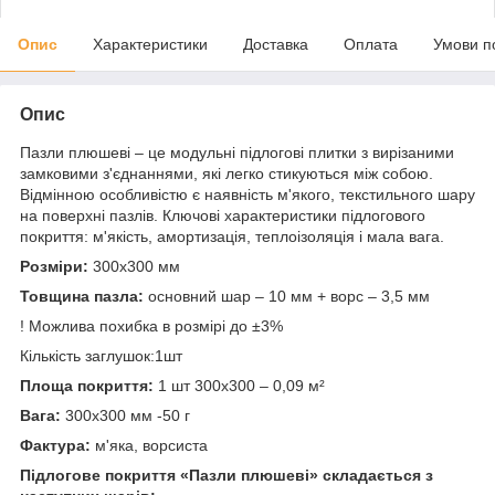
Опис
Характеристики
Доставка
Оплата
Умови п
Опис
Пазли плюшеві – це модульні підлогові плитки з вирізаними
замковими з'єднаннями, які легко стикуються між собою.
Відмінною особливістю є наявність м'якого, текстильного шару
на поверхні пазлів. Ключові характеристики підлогового
покриття: м'якість, амортизація, теплоізоляція і мала вага.
Розміри:
300х300 мм
Товщина пазла:
основний шар – 10 мм + ворс – 3,5 мм
! Можлива похибка в розмірі до ±3%
Кількість заглушок:1шт
Площа покриття:
1 шт 300х300 – 0,09 м²
Вага:
300х300 мм -50 г
Фактура:
м'яка, ворсиста
Підлогове покриття «Пазли плюшеві» складається з