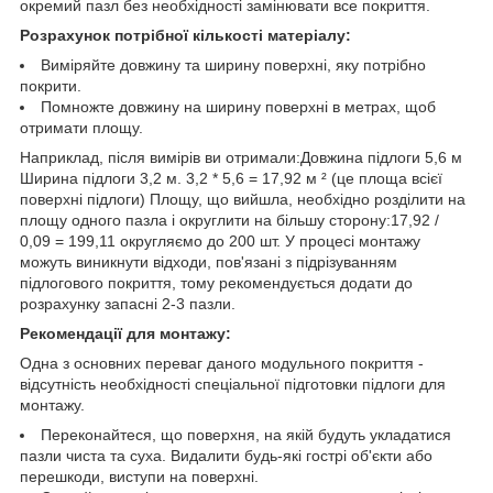
окремий пазл без необхідності замінювати все покриття.
Розрахунок потрібної кількості матеріалу:
Виміряйте довжину та ширину поверхні, яку потрібно
покрити.
Помножте довжину на ширину поверхні в метрах, щоб
отримати площу.
Наприклад, після вимірів ви отримали:Довжина підлоги 5,6 м
Ширина підлоги 3,2 м. 3,2 * 5,6 = 17,92 м ² (це площа всієї
поверхні підлоги) Площу, що вийшла, необхідно розділити на
площу одного пазла і округлити на більшу сторону:17,92 /
0,09 = 199,11 округляємо до 200 шт. У процесі монтажу
можуть виникнути відходи, пов'язані з підрізуванням
підлогового покриття, тому рекомендується додати до
розрахунку запасні 2-3 пазли.
Рекомендації для монтажу:
Одна з основних переваг даного модульного покриття -
відсутність необхідності спеціальної підготовки підлоги для
монтажу.
Переконайтеся, що поверхня, на якій будуть укладатися
пазли чиста та суха. Видалити будь-які гострі об'єкти або
перешкоди, виступи на поверхні.