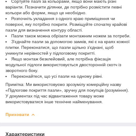
Сортуйте пазлі за кольорами, якщо вони мають різні
варіанти. Позначити ділянки, де потрібно розмістити певні
кольори або форми, якщо це необхідно.
Розпочніть укладання з одного краю приміщення чи
поверхні, яку потрібно покрити. Розміщуйте спочатку крайові
пазли для визначення контуру області.
Пазли також можна обрізати монтажним ножем за потреби.
З’єднайте пазли за допомогою замків, які є на краях кожної
плитки. Переконатися, що пазли щільно з'єднані, щоб
уникнути нерівностей у підлоговому покритті.
Якщо монтаж безклейовий, але потрібна фіксація
модульної підлоги використовується двосторонній скотч із
зворотного боку.
Переконайтеся, що усі пазли на одному рівні.
Примітка: Ми використовуємо зрозумілу комерційну назву
«Підлогове покриття пазли», зручну для покупців (розуміння).
У документах під час відвантаження товару може
використовуватися інше технічне найменування.
Приховати
Характеристики