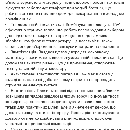
м'якого ворсистого матеріалу, який створює приємні тактильні
відчуття та забезпечує комфорт при ходьбі босоніж, що
робить його ідеальним вибором для використання в холодних
приміщеннях.
Теплоізоляційні властивості. Комбінування плюшу та EVA
ефективно утримує тепло, що робить пазли чудовим вибором
для підлогового покриття в приміщеннях, де важливо
зберігати комфортну температуру. Ця властивість також
сприяє енергозбереженню, знижуючи витрати на опалення.
Звукоізоляція. Завдяки густому ворсу та основному
матеріалу, пазли мають високі звукоізоляційні властивості. Це
допомагає знизити рівень шуму в приміщенні, створюючи
тихішу та спокійнішу атмосферу.
Антистатичні властивості: Матеріал EVA має в своєму
складі антистатичні добавки, тому покриття не проводить
струм та не електризується.
Естетичність. Пазли плюшеві відрізняються привабливим
зовнішнім виглядом завдяки м'якому ворсу і різноманітності
кольорів. Це дозволяє використовувати пазли плюшеві не
тільки для практичних цілей, але й як елемент декору, що
додає затишку та стилю інтер'єру. Різні варіанти стикування
дозволяють легко комбінувати різні кольори, створюючи
унікальні та оригінальні композиції.
Стійкість до механічних впливів та еластичність. Матеріал