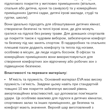
підлогового покриття у житлових приміщеннях (вітальня,
спальня або дитяча, кухня та санвузол) та у комерційних
приміщеннях (дитячі садки, дитячі ігрові заклади, студії та
гуртки, школи).
Вони ідеально підходять для облаштування дитячих кімнат,
створюючи безпечні та теплі ігрові зони, де діти можуть
гратися на підлозі без ризику травм. Для домашніх спортзалів
це покриття також є чудовим вибором, забезпечуючи комфорт
та безпеку під час занять спортом. В гардеробних та спальнях
плюшеві пазли додають комфорту та тепла під ногами,
особливо в місцях, де люди ходять босоніж. В офісах та
комерційних приміщеннях вони використовуються для
створення комфортних зон відпочинку або робочих зон з
підвищеною безпекою.
Властивості та переваги матеріалу:
М'якість та пружність. Основний матеріал EVA має високу
пружність і м'якість. Завдяки цьому навіть при стандартній
товщині 10 мм покриття забезпечує високий рівень
амортизаційних властивостей, що допомагає пом'якшити
удари. Це особливо важливо для підлоги в дитячих кімнатах,
спортивних залах та інших приміщеннях, де безпека та
комфорт мають значення. Верхній шар виготовлений з