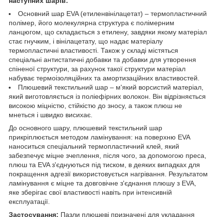
наступних шарів:
Основний шар EVA (етиленвінілацетат) – термопластичний
полімер, його молекулярна структура є полімерним
ланцюгом, що складається з етилену, завдяки якому матеріал
стає гнучким, і вінілацетату, що надає матеріалу
термопластичні властивості. Також у складі містяться
спеціальні антистатичні добавки та добавки для утворення
спіненої структури, за рахунок такої структури матеріал
набуває термоізоляційних та амортизаційних властивостей.
Плюшевий текстильний шар – м'який ворсистий матеріал,
який виготовляється із поліефірних волокон. Він відрізняється
високою міцністю, стійкістю до зносу, а також плюш не
мнеться і швидко висихає.
До основного шару, плюшевий текстильний шар
прикріплюється методом ламінування: на поверхню EVA
наноситься спеціальний термопластичний клей, який
забезпечує міцне зчеплення, після чого, за допомогою преса,
плюш та EVA з'єднуються під тиском, в деяких випадках для
покращення адгезії використовується нагрівання. Результатом
ламінування є міцне та довговічне з'єднання плюшу з EVA,
яке зберігає свої властивості навіть при інтенсивній
експлуатації.
Застосування:
Пазли плюшеві призначені для укладання