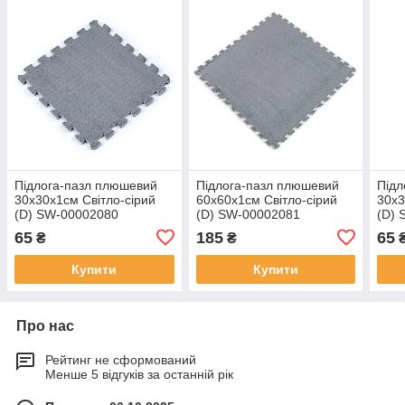
Підлога-пазл плюшевий
Підлога-пазл плюшевий
Підл
30х30х1см Світло-сірий
60х60х1см Світло-сірий
30х3
(D) SW-00002080
(D) SW-00002081
(D) 
65
185
65
₴
₴
Купити
Купити
Про нас
Рейтинг не сформований
Менше 5 відгуків за останній рік