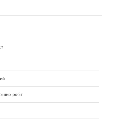
er
вий
рішніх робіт