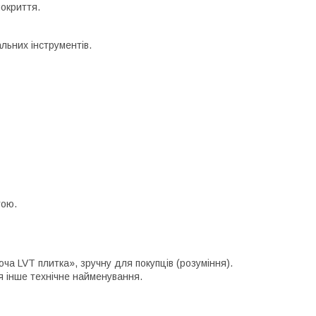
покриття.
альних інструментів.
тою.
ча LVT плитка», зручну для покупців (розуміння).
я інше технічне найменування.