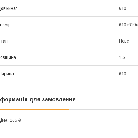
овжина:
610
озмір
610х610х
Стан
Нове
Товщина
1,5
Ширина
610
нформація для замовлення
іна:
165 ₴