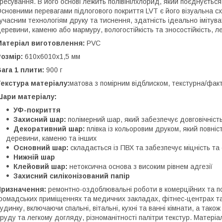
ресування. В його основі лежить полівінілхлорид, який поєднуєтьс
сновними перевагами підлогового покриття LVT є його візуальна с
учасним технологіям друку та тиснення, здатність ідеально імітува
еревини, каменю або мармуру, вологостійкість та зносостійкість, ле
Матеріал виготовлення:
PVC
озмір:
610х6010х1,5 мм
ага 1 плити:
900 г
екстура матеріалу:
матова з помірним відблиском, текстурна/фак
Шари матеріалу:
УФ-покриття
Захисний шар:
полімерний шар, який забезпечує довговічність
Декоративний шар:
плівка із кольоровим друком, який повні
деревини, каменю та інших
Основний шар:
складається із ПВХ та забезпечує міцність та 
Нижній шар
Клейовий шар:
нетоксична основа з високим рівнем адгезії
Захисний силіконізований папір
Призначення:
ремонтно-оздоблювальні роботи в комерційних та п
ромадських приміщеннях та медичних закладах, фітнес-центрах та 
удинку, включаючи спальні, вітальні, кухні та ванні кімнати, а також
руду та легкому догляду, різноманітності палітри текстур. Матері