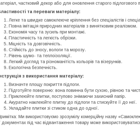
атеріал, частковий декор або для оновлення старого підлогового 
ластивості та переваги матеріалу:
Легке та швидке самоклеюче кріплення без спеціалістів і спеці
Повна імітація природних матеріалів з винятковим реалізмом.
Економія часу та зусиль при монтажі.
Пластичність та легкість обрізки.
Міцність та довговічність.
Стійкість до зносу, вологи та морозу.
Рівень шумо- та теплоізоляції.
Легкий догляд та різноманітість кольорів та візерунків.
Екологічна безпечність.
нструкція з використання матеріалу:
Визначте площу покриття підлоги.
Підготуйте поверхню: вона повинна бути сухою, рівною та чис
Приклеюйте плитки, поступово знімаючи захисний папір.
Акуратно наклеюйте плитку до підлоги та стискуйте її до неї.
Укладайте плитки зі стиком одна до одної.
римітка: Ми використовуємо зрозумілу комерційну назву «Самоклею
 документах під час відвантаження товару може використовуватис