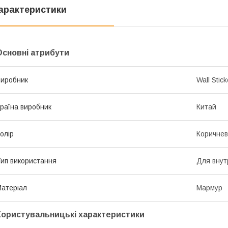
арактеристики
Основні атрибути
иробник
Wall Stick
раїна виробник
Китай
олір
Коричне
ип використання
Для внут
атеріал
Мармур
Користувальницькі характеристики