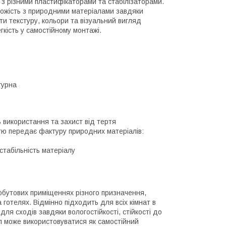
я з різними пластифікаторами та стабілізаторами.
хожість з природними матеріалами завдяки
ти текстуру, кольори та візуальний вигляд
гкість у самостійному монтажі.
турна
 використання та захист від тертя
стю передає фактуру природних матеріалів:
стабільність матеріалу
обутових приміщеннях різного призначення,
готелях. Відмінно підходить для всіх кімнат в
 для сходів завдяки вологостійкості, стійкості до
ал може використовуватися як самостійний