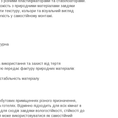
я з різними пластифікаторами та стабілізаторами.
хожість з природними матеріалами завдяки
ти текстуру, кольори та візуальний вигляд
гкість у самостійному монтажі.
турна
 використання та захист від тертя
стю передає фактуру природних матеріалів:
стабільність матеріалу
обутових приміщеннях різного призначення,
готелях. Відмінно підходить для всіх кімнат в
 для сходів завдяки вологостійкості, стійкості до
ал може використовуватися як самостійний