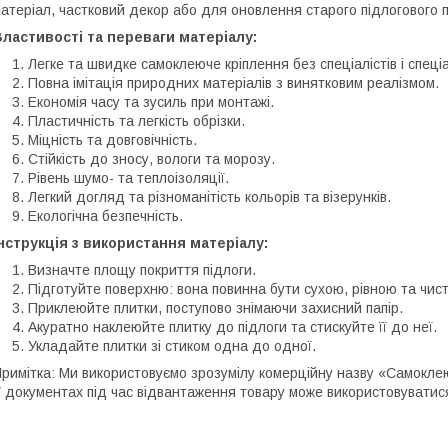
атеріал, частковий декор або для оновлення старого підлогового 
ластивості та переваги матеріалу:
Легке та швидке самоклеюче кріплення без спеціалістів і спеці
Повна імітація природних матеріалів з винятковим реалізмом.
Економія часу та зусиль при монтажі.
Пластичність та легкість обрізки.
Міцність та довговічність.
Стійкість до зносу, вологи та морозу.
Рівень шумо- та теплоізоляції.
Легкий догляд та різноманітість кольорів та візерунків.
Екологічна безпечність.
нструкція з використання матеріалу:
Визначте площу покриття підлоги.
Підготуйте поверхню: вона повинна бути сухою, рівною та чис
Приклеюйте плитки, поступово знімаючи захисний папір.
Акуратно наклеюйте плитку до підлоги та стискуйте її до неї.
Укладайте плитки зі стиком одна до одної.
римітка: Ми використовуємо зрозумілу комерційну назву «Самоклею
 документах під час відвантаження товару може використовуватис