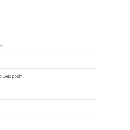
er
рішніх робіт