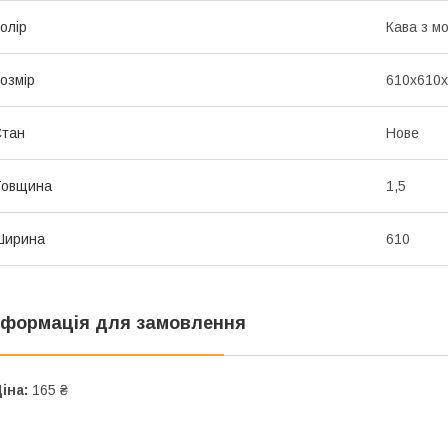
олір
Кава з м
озмір
610х610х
Стан
Нове
Товщина
1,5
Ширина
610
нформація для замовлення
іна:
165 ₴