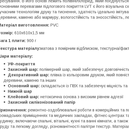
ресування. В його основі лежить полівінілхлорид, який поєднуєтьс
сновними перевагами підлогового покриття LVT є його візуальна с
учасним технологіям друку та тиснення, здатність ідеально імітува
еревини, каменю або мармуру, вологостійкість та зносостійкість, ле
Матеріал виготовлення:
PVC
озмір:
610х610х1,5 мм
ага 1 плити:
900 г
екстура матеріалу:
матова з помірним відблиском, текстурна/фак
Шари матеріалу:
УФ-покриття
Захисний шар:
полімерний шар, який забезпечує довговічність
Декоративний шар:
плівка із кольоровим друком, який повні
деревини, каменю та інших
Основний шар:
складається із ПВХ та забезпечує міцність та 
Нижній шар
Клейовий шар:
нетоксична основа з високим рівнем адгезії
Захисний силіконізований папір
Призначення:
ремонтно-оздоблювальні роботи в комерційних та п
ромадських приміщеннях та медичних закладах, фітнес-центрах та 
удинку, включаючи спальні, вітальні, кухні та ванні кімнати, а також
руду та легкому догляду, різноманітності палітри текстур. Матері