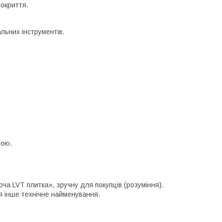
покриття.
альних інструментів.
тою.
ча LVT плитка», зручну для покупців (розуміння).
я інше технічне найменування.