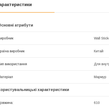
арактеристики
Основні атрибути
иробник
Wall Stick
раїна виробник
Китай
ип використання
Для внут
атеріал
Мармур
Користувальницькі характеристики
овжина:
610