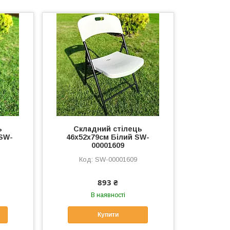
ь
Складний стілець
SW-
46х52х79см Білий SW-
00001609
SW-00001609
893 ₴
В наявності
Купити