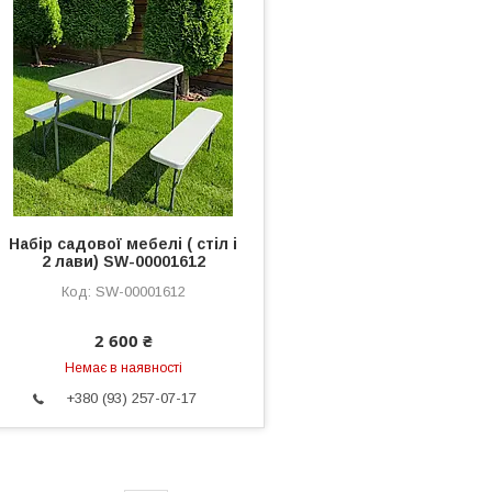
Набір садової мебелі ( стіл і
2 лави) SW-00001612
SW-00001612
2 600 ₴
Немає в наявності
+380 (93) 257-07-17