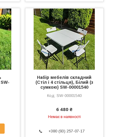
ь
Набір мебелів складний
 SW-
(Стіл і 4 стільця), Білий (з
сумкою) SW-00001540
SW-00001540
6 480 ₴
Немає в наявності
+380 (93) 257-07-17