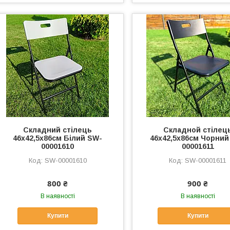
Складний стілець
Складной стілец
46х42,5х86см Білий SW-
46х42,5х86см Чорний
00001610
00001611
SW-00001610
SW-00001611
800 ₴
900 ₴
В наявності
В наявності
Купити
Купити