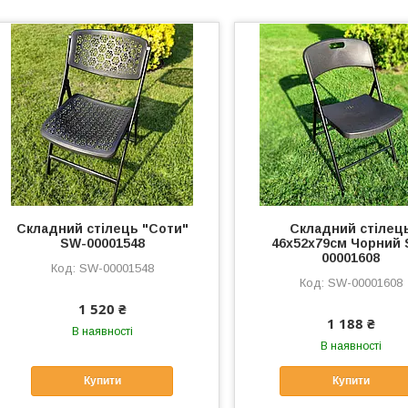
Складний стілець "Соти"
Складний стілец
SW-00001548
46х52х79см Чорний 
00001608
SW-00001548
SW-00001608
1 520 ₴
1 188 ₴
В наявності
В наявності
Купити
Купити