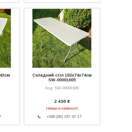
х43см
Складний стіл 182х74х74см
SW-00001605
SW-00001605
2 430 ₴
Немає в наявності
7
+380 (93) 257-07-17