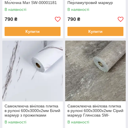
Молочна Мат SW-00001181
Перламутровий мармур
Глянсова SW-00001283
В наявності
В наявності
790
790
₴
₴
Купити
Купити
Самоклеюча вінілова плитка
Самоклеюча вінілова плитка
в рулоні 600х3000х2мм Білий
в рулоні 600х3000х2мм Сірий
мармур з прожилками
мармур Глянсова SW-
Глянсова SW-00001285
00001286
В наявності
В наявності